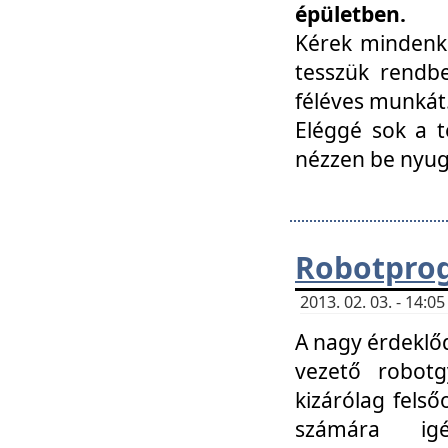
épületben.
Kérek mindenki
tesszük rendbe
féléves munkát
Eléggé sok a te
nézzen be nyu
Robotprog
2013. 02. 03. - 14:
A nagy érdeklőd
vezető robotg
kizárólag felső
számára ig