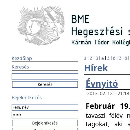
Kezdőlap
1
|
2
|
3
|
4
|
5
|
6
|
7
|
8
Hírek
Keresés
Évnyitó
2013. 02. 12. - 21:
Bejelentkezés
Február 19
tavaszi félév
tagokat, aki 