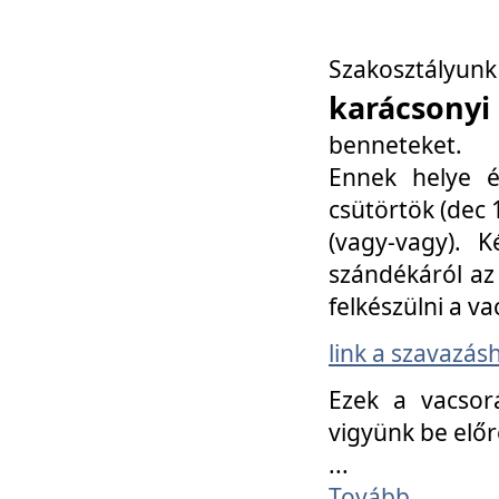
Szakosztály
karácsonyi
benneteket.
Ennek helye é
csütörtök (dec 1
(vagy-vagy). K
szándékáról az 
felkészülni a va
link a szavazás
Ezek a vacsor
vigyünk be előr
...
Tovább