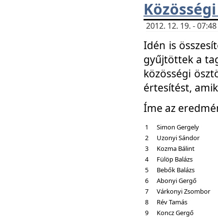
Közösségi
2012. 12. 19. - 07:
Idén is összesí
gyűjtöttek a ta
közösségi ösztö
értesítést, amik
Íme az eredmé
1
Simon Gergely
2
Uzonyi Sándor
3
Kozma Bálint
4
Fülöp Balázs
5
Bebők Balázs
6
Abonyi Gergő
7
Várkonyi Zsombor
8
Rév Tamás
9
Koncz Gergő