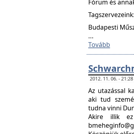
Fórum és annak
Tagszervezeink
Budapesti Műs
...
Tovább
Schwarchm
2012. 11. 06. - 21:
Az utazással k
aki tud szemé
tudna vinni Du
Akire illik 
bmeheginfo@gma
Köszönjük előre