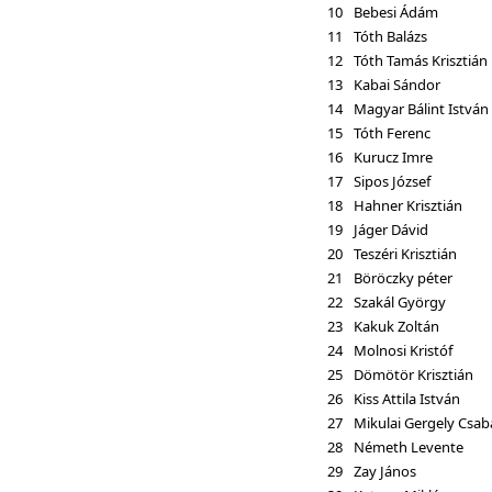
10
Bebesi Ádám
11
Tóth Balázs
12
Tóth Tamás Krisztián
13
Kabai Sándor
14
Magyar Bálint István
15
Tóth Ferenc
16
Kurucz Imre
17
Sipos József
18
Hahner Krisztián
19
Jáger Dávid
20
Teszéri Krisztián
21
Böröczky péter
22
Szakál György
23
Kakuk Zoltán
24
Molnosi Kristóf
25
Dömötör Krisztián
26
Kiss Attila István
27
Mikulai Gergely Csab
28
Németh Levente
29
Zay János