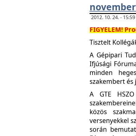
november 
2012. 10. 24. - 15:
FIGYELEM! Pro
Tisztelt Kollégá
A Gépipari Tu
Ifjúsági Fóru
minden heges
szakembert és 
A GTE HSZO I
szakembereinek
közös szakmai
versenyekkel sz
során bemutatk