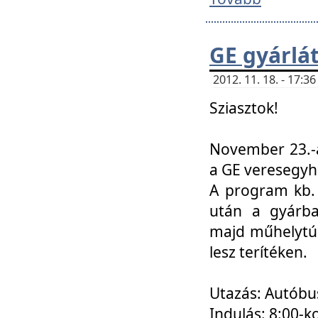
GE gyárlá
2012. 11. 18. - 17:
Sziasztok!
November 23.-á
a GE veresegyh
A program kb. 
után a gyárba
majd műhelytúr
lesz terítéken.
Utazás: Autóbu
Indulás: 8:00-k