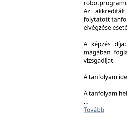
robotprogramoz
Az akkreditál
folytatott tan
elvégzése eset
A képzés díja
magában foglal
vizsgadíjat.
A tanfolyam ide
A tanfolyam he
...
Tovább