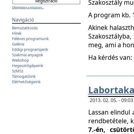
Szakosztály mu
Elfelejtettem a jelszavam...
A program kb. 1 
Navigáció
Akinek halaszth
Bemutatkozás
Hírek
Szakosztályba,
Féléves programunk
meg, ami a hon
Galéria
Eddigi programjaink
Szakmai anyagok
Ha kérdés van:
Webshop
Hegesztőgépeink
SzMSz
Támogatóink
Elérhetőségeink
Labortaka
2013. 02. 05. - 09:
Lassan elindul a
rendbetétele, k
7.-én, csütör