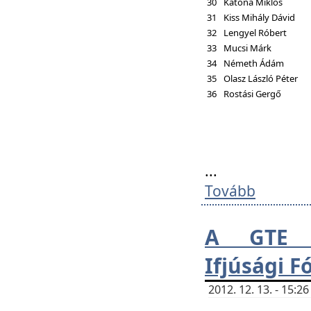
30
Katona Miklós
31
Kiss Mihály Dávid
32
Lengyel Róbert
33
Mucsi Márk
34
Németh Ádám
35
Olasz László Péter
36
Rostási Gergő
...
Tovább
A GTE H
Ifjúsági 
2012. 12. 13. - 15: