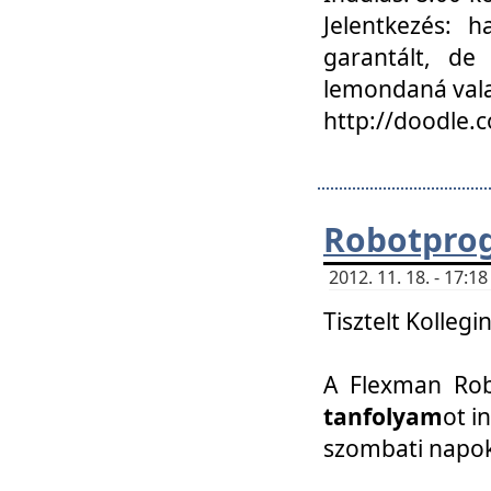
Jelentkezés: h
garantált, de
lemondaná vala
http://doodle.
Robotpro
2012. 11. 18. - 17:
Tisztelt Kollegi
A Flexman Robo
tanfolyam
ot i
szombati napo