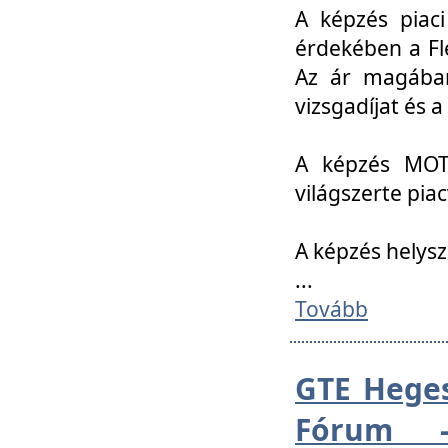
A képzés piac
érdekében a Fl
Az ár magában 
vizsgadíjat és a
A képzés MOT
világszerte pia
A képzés helys
...
Tovább
GTE Heges
Fórum -