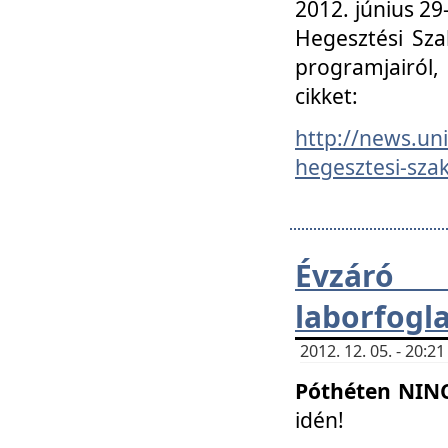
2012. június 2
Hegesztési Sza
programjairól,
cikket:
http://news.un
hegesztesi-szak
Évzáró 
laborfogl
2012. 12. 05. - 20:
Póthéten NIN
idén!