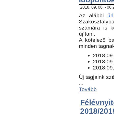
2018. 09. 06. - 06
Az alábbi
űr
Szakosztályba.
számára is k
újítani.
​A kötelező b
minden tagnak 
​2018.09
2018.09.
2018.09.
Új tagjaink sz
...
Tovább
Félévn
2018/201