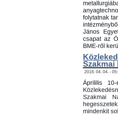
metallu
anyagtechn
folytatnak t
intézménybő
János Egyet
csapat az Ó
BME-ről kerül
Közleked
Szakmai
2018. 04. 04. - 05
Áprililis 1
Közlekedés
Szakmai N
hegesszetek 
mindenkit sok