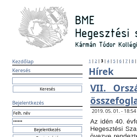
Kezdőlap
1
|
2
|
3
|
4
|
5
|
6
|
7
|
8
Hírek
Keresés
VII. Orsz
összefogl
Bejelentkezés
2019. 05. 01. - 18:
Az idén 40. évf
Hegesztési Sza
övezve rendezte