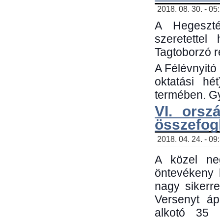
2018. 08. 30. - 05
A Hegeszté
szeretette
Tagtoborzó 
A Félévnyitó
oktatási h
termében. Gy
VI. orsz
összefog
2018. 04. 24. - 09
A közel neg
öntevékeny 
nagy sikerr
Versenyt áp
alkotó 35 h