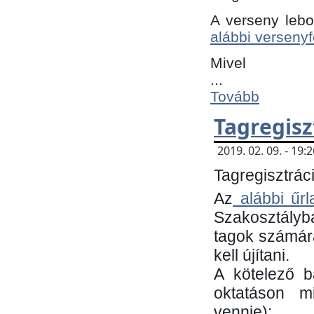
A verseny lebo
alábbi versenyf
Mivel
...
Tovább
Tagregisz
2019. 02. 09. - 19
Tagregisztráci
Az
alábbi űrl
Szakosztályb
tagok számára
kell újítani.
​A kötelező 
oktatáson m
vennie):