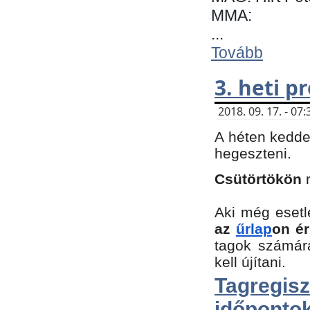
MMA:
...
Tovább
3. heti 
2018. 09. 17. - 0
A héten kedde
hegeszteni.
Csütörtökön
Aki még esetl
az
űrlap
on ér
tagok számár
kell újítani.
Tagregi
időpontok