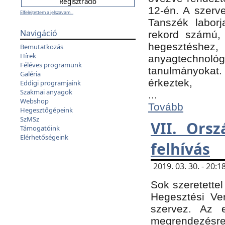
12-én. A szer
Elfelejtettem a jelszavam...
Tanszék laborj
Navigáció
rekord számú, 
hegesztéshe
Bemutatkozás
Hírek
anyagtechnológ
Féléves programunk
tanulmányokat.
Galéria
érkeztek,
Eddigi programjaink
Szakmai anyagok
...
Webshop
Tovább
Hegesztőgépeink
SzMSz
VII. Ors
Támogatóink
Elérhetőségeink
felhívás
2019. 03. 30. - 20
Sok szeretettel
Hegesztési Ve
szervez. Az 
megrendezésre 