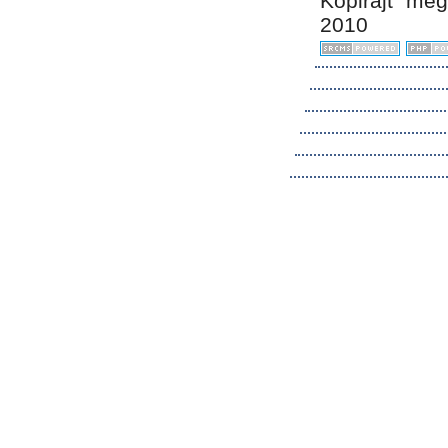
Kopirájt me
2010