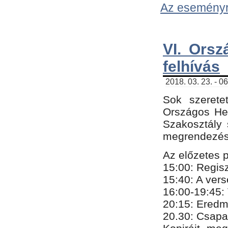
Az eseményről
VI. Orsz
felhívás
2018. 03. 23. - 0
Sok szerete
Országos He
Szakosztály 
megrendezésr
Az előzetes 
15:00: Regis
15:40: A ver
16:00-19:45:
20:
​15​
: Eredm
​20.30: Csapa