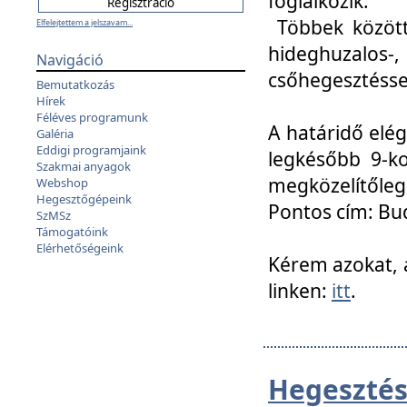
foglalkozik.
Többek között
Elfelejtettem a jelszavam...
hideghuzalo
Navigáció
csőhegesztéssel
Bemutatkozás
Hírek
Féléves programunk
A határidő elég
Galéria
Eddigi programjaink
legkésőbb 9-ko
Szakmai anyagok
megközelítőleg
Webshop
Hegesztőgépeink
Pontos cím: Bud
SzMSz
Támogatóink
Elérhetőségeink
Kérem azokat, a
linken:
itt
.
Hegesztés