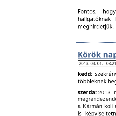
Fontos, hogy
hallgatóknak
meghirdetjük.
Körök nap
2013. 03. 01. - 08
kedd
: szekrén
többieknek he
szerda:
2013. 
megrendezendő 
a Kármán koli 
is képviselte