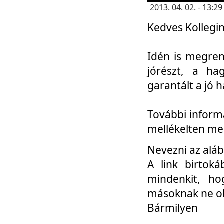
2013. 04. 02. - 13:
Kedves Kollegin
Idén is megren
jórészt, a ha
garantált a jó 
További informá
mellékelten me
Nevezni az aláb
A link birtoká
mindenkit, h
másoknak ne ok
Bármilyen
...