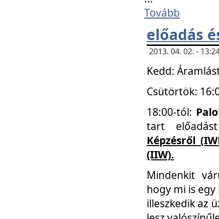
Tovább
előadás é
2013. 04. 02. - 13
Kedd: Áramlást
Csütörtök: 16:
18:00-tól:
Palo
tart előadá
Képzésről (IW
(IIW).
Mindenkit vá
hogy mi is egy
illeszkedik az
lesz valószínűl