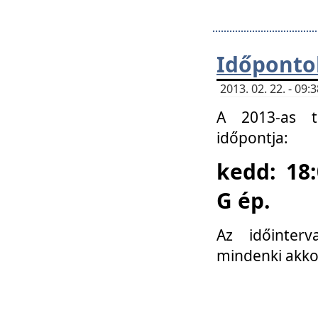
Időponto
2013. 02. 22. - 09
A 2013-as ta
időpontja:
kedd: 18:
G ép.
Az időinter
mindenki akko