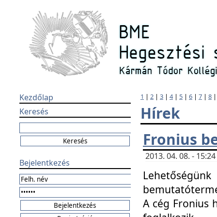
Kezdőlap
1
|
2
|
3
|
4
|
5
|
6
|
7
|
8
Hírek
Keresés
Fronius b
2013. 04. 08. - 15:
Bejelentkezés
Lehetőségünk 
bemutatótermét
A cég Fronius 