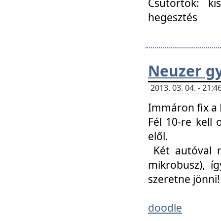
Csütörtök: ki
hegesztés
Neuzer gy
2013. 03. 04. - 21
Immáron fix a 
Fél 10-re kell
elől.
Két autóval 
mikrobusz), í
szeretne jönni!
doodle