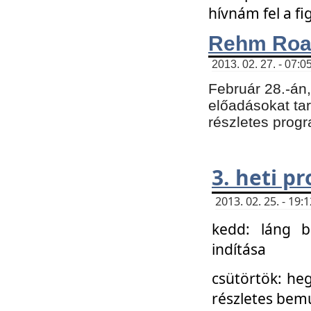
hívnám fel a f
Rehm Roa
2013. 02. 27. - 07:0
Február 28.-án
előadásokat tar
részletes prog
3. heti p
2013. 02. 25. - 19
kedd: láng b
indítása
csütörtök: he
részletes bemu