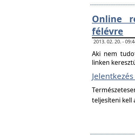
Online r
félévre
2013. 02. 20. - 09
Aki nem tudot
linken kereszt
Jelentkezé
Természetese
teljesíteni kell