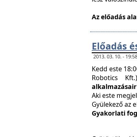
Az előadás ala
Előadás é
2013. 03. 10. - 19
Kedd este 18:0
Robotics Kf
alkalmazásairó
Aki este megjel
Gyülekező az e
Gyakorlati fo