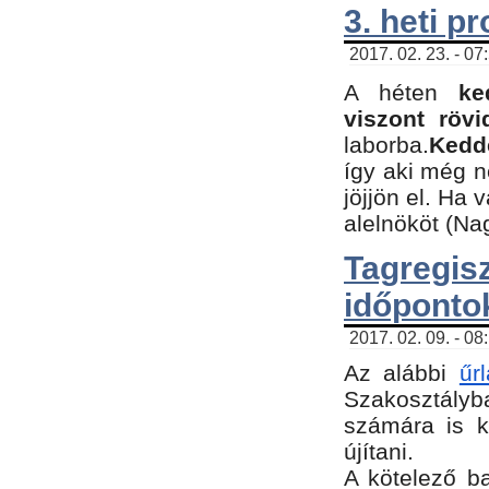
3. heti p
2017. 02. 23. - 07
A héten
ke
viszont rövi
laborba.
Kedde
így aki még 
jöjjön el. Ha 
alelnököt (Na
Tagreg
időponto
2017. 02. 09. - 08
Az alábbi
űr
Szakosztályba
számára is k
újítani.
​A kötelező b