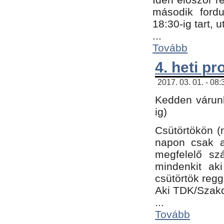
második fordu
18:30-ig tart,
...
Tovább
4. heti p
2017. 03. 01. - 08
Kedden várunk
ig)
Csütörtökön (
napon csak a
megfelelő sz
mindenkit ak
csütörtök regg
Aki TDK/Szak
...
Tovább