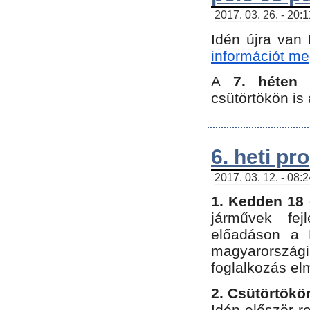
2017. 03. 26. - 20:
Idén újra van
információt meg
A
7. héten
csütörtökön is 
6. heti p
2017. 03. 12. - 08:
1. Kedden 18 
járművek fe
előadáson a 
magyarország
foglalkozás el
2. Csütörtökö
Idén először 