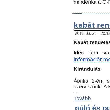
mindenkit a G-
kabát ren
2017. 03. 26. - 20
Kabát rendelé
Idén újra va
információt meg
Kirándulás
Április 1-én,
szervezünk. A 
...
Tovább
póló és pu