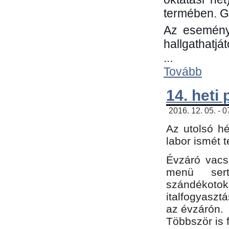
termében. G
Az eseménye
hallgathatjá
...
Tovább
14. heti
2016. 12. 05. - 
Az utolsó h
labor ismét 
Évzáró vacs
menü sert
szándékoto
italfogyaszt
az évzárón.
Többször is 