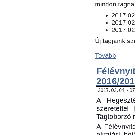
minden tagnak
​2017.02
2017.02
2017.02
Új tagjaink s
...
Tovább
Félévn
2016/201
2017. 02. 04. - 0
A Hegeszté
szeretette
Tagtoborzó 
A Félévnyit
oktatási hé