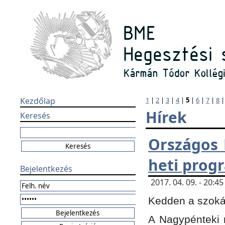
Kezdőlap
1
|
2
|
3
|
4
|
5
|
6
|
7
|
8
Hírek
Keresés
Országos 
heti prog
Bejelentkezés
2017. 04. 09. - 20:
Kedden a szokás
A Nagypénteki m