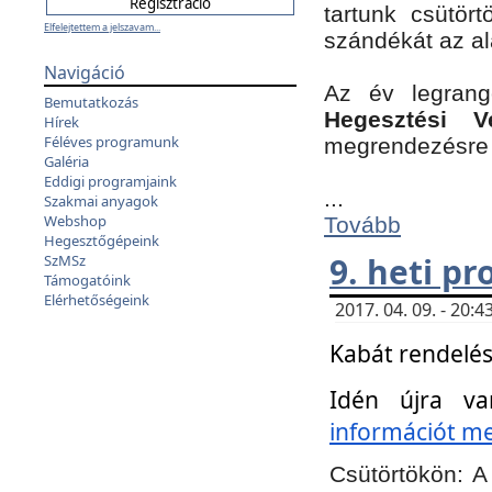
tartunk csütört
Elfelejtettem a jelszavam...
szándékát az a
Navigáció
Az év legran
Bemutatkozás
Hegesztési V
Hírek
Féléves programunk
megrendezésre 
Galéria
Eddigi programjaink
...
Szakmai anyagok
Webshop
Tovább
Hegesztőgépeink
9. heti p
SzMSz
Támogatóink
Elérhetőségeink
2017. 04. 09. - 20
Kabát rendelés
Idén újra va
információt meg
Csütörtökön:
A