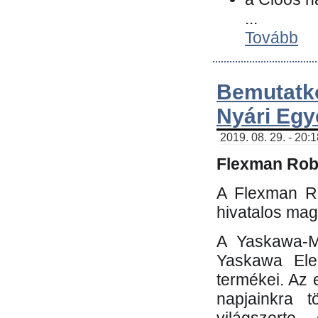
...
Tovább
Bemutatk
Nyári Egy
2019. 08. 29. - 20:
Flexman Robo
A Flexman Ro
hivatalos mag
A Yaskawa-Mo
Yaskawa Elec
termékei. Az e
napjainkra t