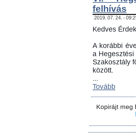
felhívás
2019. 07. 24. - 09:
Kedves Érdek
A korábbi év
a Hegesztési
Szakosztály 
között.
...
Tovább
Kopirájt meg 