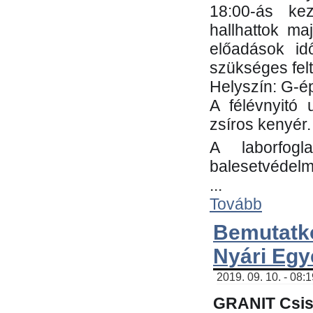
18:00-ás kez
hallhattok ma
előadások id
szükséges fel
Helyszín: G-ép
A félévnyitó 
zsíros kenyér.
A laborfogl
balesetvédelm
...
Tovább
Bemutatk
Nyári Egy
2019. 09. 10. - 08:
GRANIT Csis