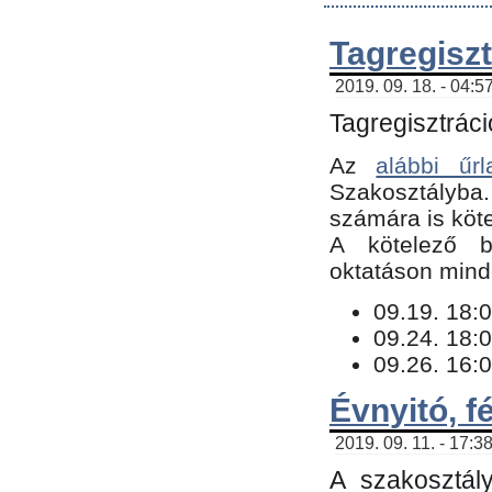
Tagregiszt
2019. 09. 18. - 04:5
Tagregisztráci
Az
alábbi űrl
Szakosztályba.
számára is köte
​A kötelező b
oktatáson minde
09.19. 18:0
09.24. 18:0
09.26. 16:0
Évnyitó, f
2019. 09. 11. - 17:3
A szakosztál