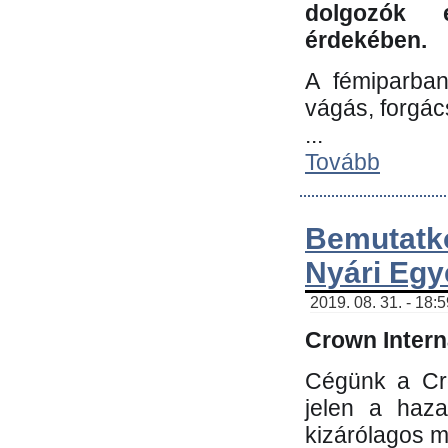
dolgozók 
érdekében.
A fémiparba
vágás, forgác
...
Tovább
Bemutatk
Nyári Egy
2019. 08. 31. - 18:
Crown Interna
Cégünk a Cro
jelen a haz
kizárólagos m