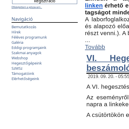
linken
érhető e
Elfelejtettem a jelszavam...
tagságot minde
Navigáció
A laborfoglalko
és alapozó előa
Bemutatkozás
Hírek
részt venni.). 
Féléves programunk
...
Galéria
Tovább
Eddigi programjaink
Szakmai anyagok
VI. Heg
Webshop
Hegesztőgépeink
beszámol
SzMSz
Támogatóink
2019. 09. 20. - 05:5
Elérhetőségeink
A VI. hegeszté
Az eseményről
napra a linkeke
A csütörtökön 