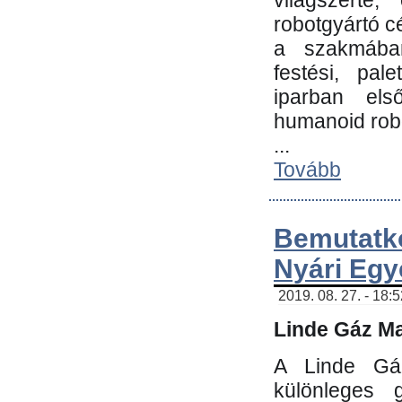
világszerte
robotgyártó c
a szakmában:
festési, pale
iparban els
humanoid robo
...
Tovább
Bemutatk
Nyári Egy
2019. 08. 27. - 18:
Linde Gáz Ma
A Linde Gáz
különleges 