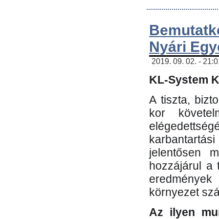
Bemutatk
Nyári Egy
2019. 09. 02. - 21:
KL-System Kf
A tiszta, bi
kor követe
elégedettség
karbantartás
jelentősen m
hozzájárul a
eredmények e
környezet sz
Az ilyen mu