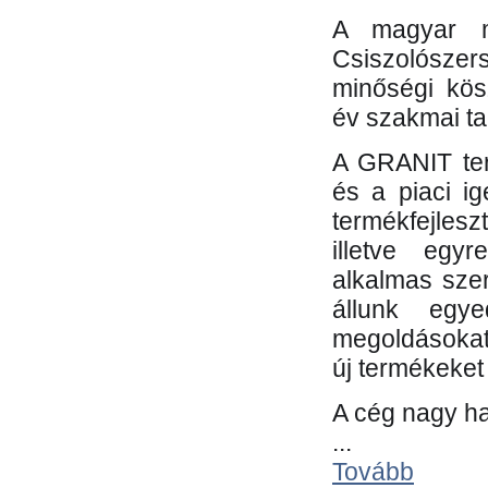
A magyar m
Csiszolósze
minőségi kös
év szakmai tap
A GRANIT ter
és a piaci i
termékfejles
illetve egy
alkalmas sze
állunk egye
megoldásokat
új termékeket 
A cég nagy ha
...
Tovább