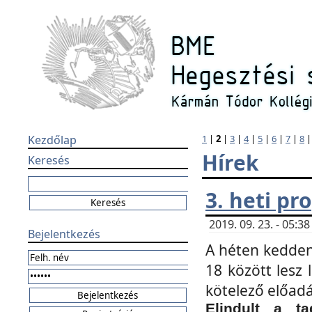
Kezdőlap
1
|
2
|
3
|
4
|
5
|
6
|
7
|
8
Hírek
Keresés
3. heti p
2019. 09. 23. - 05:
Bejelentkezés
A héten kedden
18 között lesz 
kötelező előad
Elindult a ta