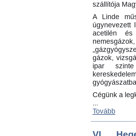
szállítója Ma
A Linde műs
úgynevezett 
acetilén és
nemesgáz
„gázgyógysze
gázok, vizsg
ipar szin
kereskedele
gyógyászatb
Cégünk a leg
...
Tovább
VI. Heg