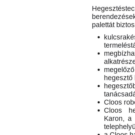
Hegesztés
berendezések 
palettát bizto
kulcsr
termelés
megbízh
alkatrésze
megelőző
hegesztő 
hegesztő
tanácsad
Cloos rob
Cloos he
Karon, a 
telephely
a Cloos h