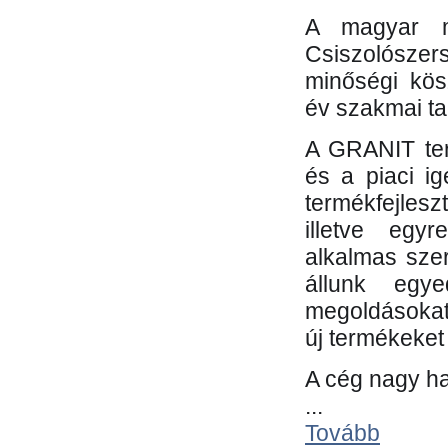
A magyar m
Csiszolósze
minőségi kös
év szakmai tap
A GRANIT ter
és a piaci i
termékfejles
illetve egy
alkalmas sze
állunk egye
megoldásokat
új termékeket 
A cég nagy ha
...
Tovább