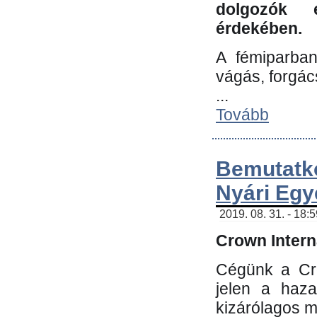
dolgozók 
érdekében.
A fémiparba
vágás, forgác
...
Tovább
Bemutatk
Nyári Egy
2019. 08. 31. - 18:
Crown Interna
Cégünk a Cro
jelen a haz
kizárólagos m