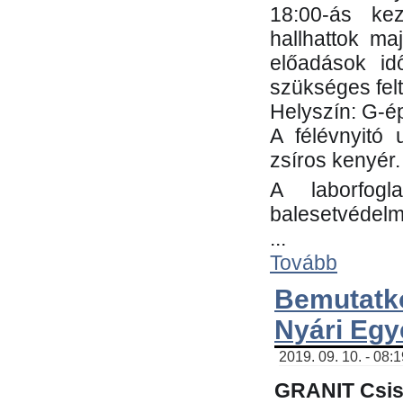
18:00-ás kez
hallhattok ma
előadások id
szükséges fel
Helyszín: G-ép
A félévnyitó 
zsíros kenyér.
A laborfogl
balesetvédelm
...
Tovább
Bemutatk
Nyári Egy
2019. 09. 10. - 08:
GRANIT Csis