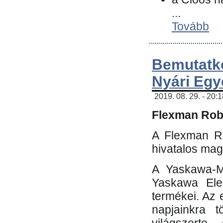
...
Tovább
Bemutatk
Nyári Egy
2019. 08. 29. - 20:
Flexman Robo
A Flexman Ro
hivatalos mag
A Yaskawa-Mo
Yaskawa Elec
termékei. Az e
napjainkra t