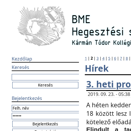
Kezdőlap
1
|
2
|
3
|
4
|
5
|
6
|
7
|
8
Hírek
Keresés
3. heti p
2019. 09. 23. - 05:
Bejelentkezés
A héten kedden
18 között lesz 
kötelező előad
Elindult a ta