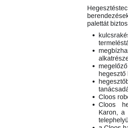
Hegesztés
berendezések 
palettát bizto
kulcsr
termelés
megbízh
alkatrésze
megelőző
hegesztő 
hegesztő
tanácsad
Cloos rob
Cloos he
Karon, a 
telephely
a Cloos h