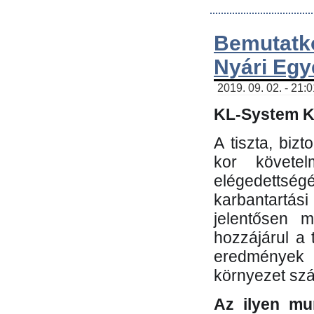
Bemutatk
Nyári Egy
2019. 09. 02. - 21:
KL-System Kf
A tiszta, bi
kor követe
elégedettség
karbantartás
jelentősen m
hozzájárul a
eredmények e
környezet sz
Az ilyen mu