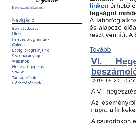
linken
érhető e
Elfelejtettem a jelszavam...
tagságot minde
Navigáció
A laborfoglalko
és alapozó előa
Bemutatkozás
Hírek
részt venni.). 
Féléves programunk
...
Galéria
Tovább
Eddigi programjaink
Szakmai anyagok
VI. Heg
Webshop
Hegesztőgépeink
beszámol
SzMSz
Támogatóink
2019. 09. 20. - 05:5
Elérhetőségeink
A VI. hegeszté
Az eseményről
napra a linkeke
A csütörtökön 