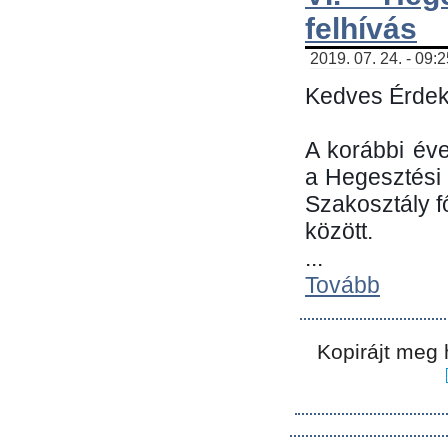
felhívás
2019. 07. 24. - 09:
Kedves Érdek
A korábbi év
a Hegesztési
Szakosztály 
között.
...
Tovább
Kopirájt meg 