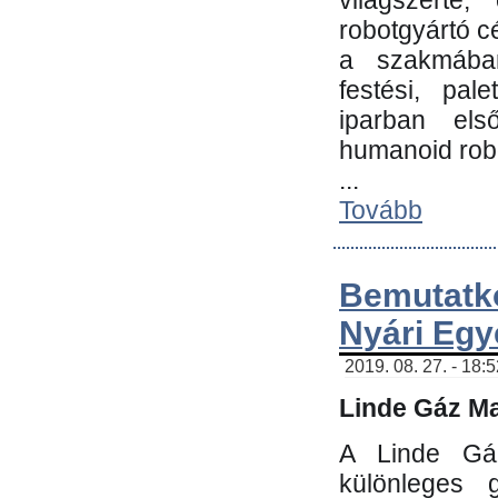
világszerte
robotgyártó c
a szakmában:
festési, pale
iparban els
humanoid robo
...
Tovább
Bemutatk
Nyári Egy
2019. 08. 27. - 18:
Linde Gáz Ma
A Linde Gáz
különleges 