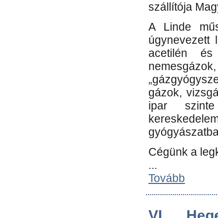
szállítója Ma
A Linde műs
úgynevezett 
acetilén és
nemesgáz
„gázgyógysze
gázok, vizsg
ipar szin
kereskedele
gyógyászatb
Cégünk a leg
...
Tovább
VI. Heg