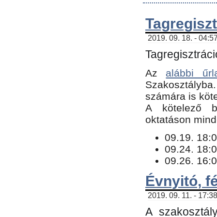
Tagregiszt
2019. 09. 18. - 04:5
Tagregisztráci
Az
alábbi űrl
Szakosztályba.
számára is köte
​A kötelező b
oktatáson minde
09.19. 18:0
09.24. 18:0
09.26. 16:0
Évnyitó, f
2019. 09. 11. - 17:3
A szakosztál