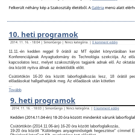
Felkerült néhány kép a Szakosztály életéből. A
Galéria
menü alatt elérh
10. heti programok
2014. 11. 16. - 18:04 | SimonGergo | Nincs kategória. |
0 komment eddig
11.11.-én kedden reggel 9 órától az MT épület könyvtárában k
Konferenciájának Anyagtudomány és Technológia szekciója. Az el
kapcsolatos lesz, melyet szakosztályos tagjaink adnak elő. Az oktatási
óra között nyitva állnak az érdeklődők előtt.
Csütörtökön 16-20 óra között laborfoglalkozás lesz, 18 órától p
előadásokat hallgathatjátok meg. Az előadások után kötetlen
...
Tovább
9. heti programok
2014. 11. 16. - 18:03 | SimonGergo | Nincs kategória. |
0 komment eddig
Kedden (2014.11.04-én) 18-20 óra között mindenkit várunk laborfogla
Csütörtökön (2014.11.06-án) 16-20 óra között laborfoglalkozás,
19-20 óra között "Különleges anyagminőségek hegesztése" címmel E