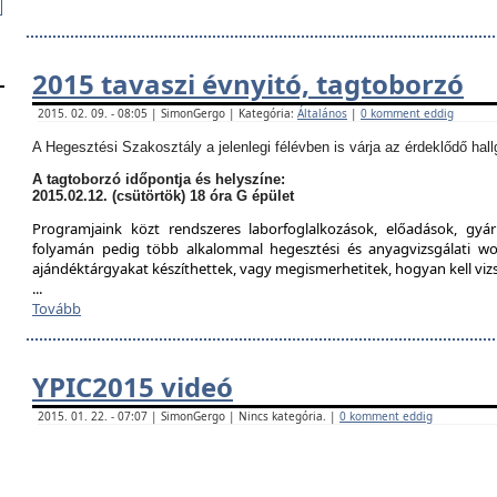
2015 tavaszi évnyitó, tagtoborzó
2015. 02. 09. - 08:05 | SimonGergo | Kategória:
Általános
|
0 komment eddig
A Hegesztési Szakosztály a jelenlegi félévben is várja az érdeklődő hall
A tagtoborzó időpontja és helyszíne:
2015.02.12. (csütörtök) 18 óra G épület
Programjaink közt rendszeres laborfoglalkozások, előadások, gyár
folyamán pedig több alkalommal hegesztési és anyagvizsgálati w
ajándéktárgyakat készíthettek, vagy megismerhetitek, hogyan kell viz
...
Tovább
YPIC2015 videó
2015. 01. 22. - 07:07 | SimonGergo | Nincs kategória. |
0 komment eddig