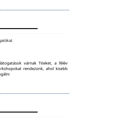
gatókat.
látogatások várnak Titeket, a félév
orkshopokat rendezünk, ahol kisebb
sgálni