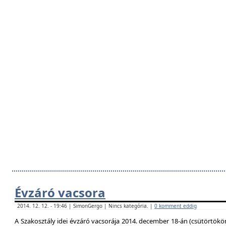
Évzáró vacsora
2014. 12. 12. - 19:46 | SimonGergo | Nincs kategória. |
0 komment eddig
A Szakosztály idei évzáró vacsorája 2014. december 18-án (csütörtökö