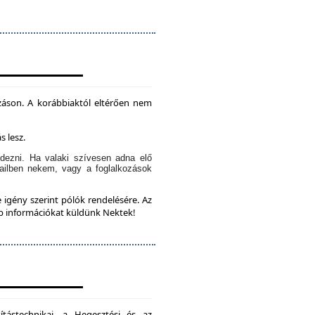
záson. A korábbiaktól eltérően nem
s lesz.
dezni. Ha valaki szívesen adna elő
ailben nekem, vagy a foglalkozások
 igény szerint pólók rendelésére. Az
bb információkat küldünk Nektek!
ítástechnikai, a Hegesztési és az