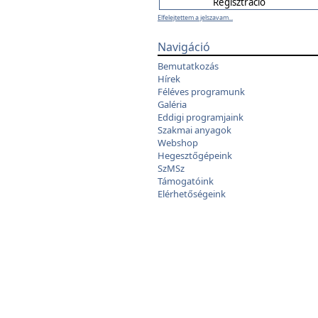
Elfelejtettem a jelszavam...
Navigáció
Bemutatkozás
Hírek
Féléves programunk
Galéria
Eddigi programjaink
Szakmai anyagok
Webshop
Hegesztőgépeink
SzMSz
Támogatóink
Elérhetőségeink