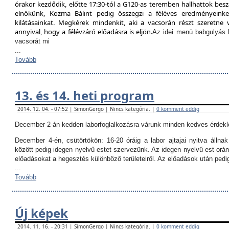
órakor kezdődik, előtte 17:30-tól a G120-as teremben hallhattok besz
elnökünk, Kozma Bálint pedig összegzi a féléves eredményeinket
kilátásainkat. Megkérek mindenkit, aki a vacsorán részt szeretne v
annyival, hogy a félévzáró előadásra is eljön.
Az idei menü babgulyás 
vacsorát mi
...
Tovább
13. és 14. heti program
2014. 12. 04. - 07:52 | SimonGergo | Nincs kategória. |
0 komment eddig
December 2-án kedden laborfoglalkozásra várunk minden kedves érdekl
December 4-én, csütörtökön:
16-20 óráig a labor ajtajai nyitva állna
között pedig idegen nyelvű estet szervezünk. Az idegen nyelvű est orán
előadásokat a hegesztés különböző területeiről. Az előadások után ped
...
Tovább
Új képek
2014. 11. 16. - 20:31 | SimonGergo | Nincs kategória. |
0 komment eddig