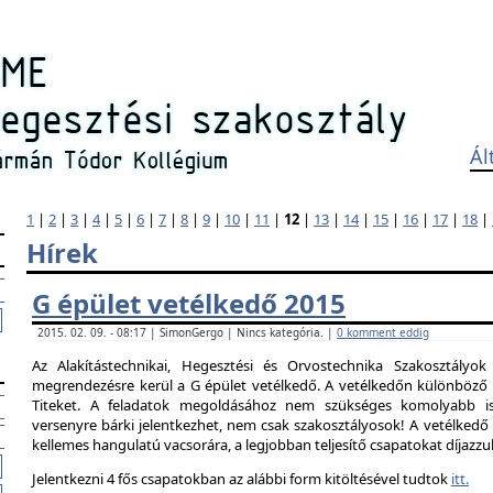
Ál
1
|
2
|
3
|
4
|
5
|
6
|
7
|
8
|
9
|
10
|
11
|
12
|
13
|
14
|
15
|
16
|
17
|
18
|
Hírek
G épület vetélkedő 2015
2015. 02. 09. - 08:17 | SimonGergo | Nincs kategória. |
0 komment eddig
Az Alakítástechnikai, Hegesztési és Orvostechnika Szakosztályok
megrendezésre kerül a G épület vetélkedő. A vetélkedőn különböző 
Titeket. A feladatok megoldásához nem szükséges komolyabb is
versenyre bárki jelentkezhet, nem csak szakosztályosok! A vetélked
kellemes hangulatú vacsorára, a legjobban teljesítő csapatokat díjazzu
Jelentkezni 4 fős csapatokban az alábbi form kitöltésével tudtok
itt.