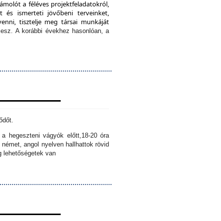
ámolót a féléves projektfeladatokról,
 és ismerteti jövőbeni terveinket,
enni, tisztelje meg társai munkáját
lesz.
A korábbi évekhez hasonlóan, a
ődőt.
k a hegeszteni vágyók előtt,
18-20 óra
 német, angol nyelven hallhattok rövid
ig lehetőségetek van