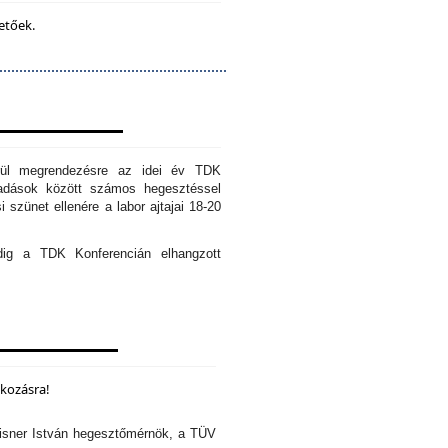
etőek.
erül megrendezésre az idei év TDK
őadások között számos hegesztéssel
 szünet ellenére a labor ajtajai 18-20
edig a TDK Konferencián elhangzott
lkozásra!
isner István hegesztőmérnök, a TÜV