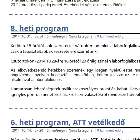
Rheinland InterCert Kft. munkatársa tart előadást,
20-22 óra között pedig ismét Estebéddel várjuk az érdeklődőket.
8. heti program
2014. 10. 31. - 08:54 | SimonGergo | Nincs kategória. |
0 komment eddig
Kedden 18 órától sok szeretettel várunk mindenkit a laborfoglalko
csak a tapasztaltabbak részvételére számítunk!
Csütörtökön (2014.10.28-án) 16 órától 20 óráig szintén laborfoglalkozá
Az elkövetkezendő hetekben szeretnék egy idegen nyelvű estet ren
angol/német nyelven hegesztési témakörben, kérem jelezze azt e-m
alkalmával a laborfelelősnek.
Hamarosan lehetőségetek nyílik szakosztályos pulcsi és kabát, illetve
igénylés pontos menetéről, árakról, színválasztékról rövidesen bőve
6. heti program, ATT vetélkedő
2014. 10. 14. - 07:20 | SimonGergo | Nincs kategória. |
0 komment eddig
Idén először megrendezésre kerül az
ATT Vetélkedő
, az Alak