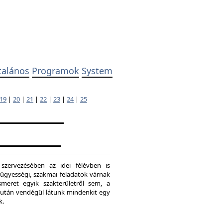
talános
Programok
System
19
|
20
|
21
|
22
|
23
|
24
|
25
 szervezésében az idei félévben is
ügyességi, szakmai feladatok várnak
meret egyik szakterületről sem, a
ő után vendégül látunk mindenkit egy
k.