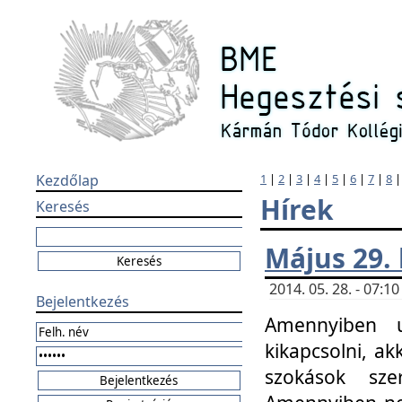
Kezdőlap
1
|
2
|
3
|
4
|
5
|
6
|
7
|
8
Hírek
Keresés
Május 29.
2014. 05. 28. - 07:
Bejelentkezés
Amennyiben u
kikapcsolni, ak
szokások sze