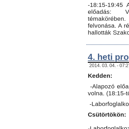
-18:15-19:45
előadás: Vo
témakörében.
felvonása. A 
hallották Szako
4. heti p
2014. 03. 04. - 07:
Kedden:
-Alapozó előa
volna. (18:15-
-Laborfoglalk
Csütörtökön:
-Laborfoglalko