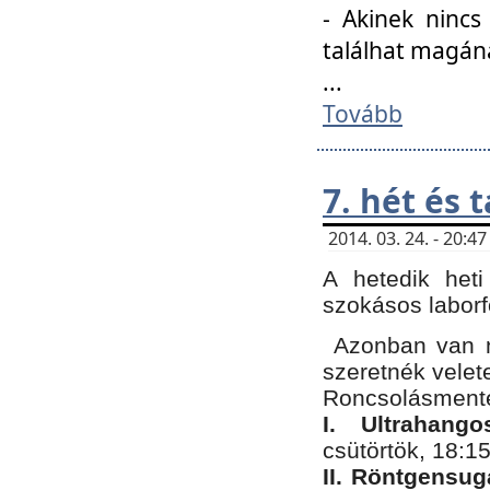
- Akinek nincs
találhat magán
...
Tovább
7. hét és 
2014. 03. 24. - 20:
A hetedik heti
szokásos labor
Azonban van n
szeretnék velet
Roncsolásmente
I. Ultrahang
csütörtök, 18:15
II. Röntgensug