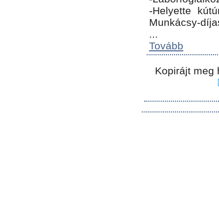
-Helyette kút
Munkácsy-díja
...
Tovább
Kopirájt meg 