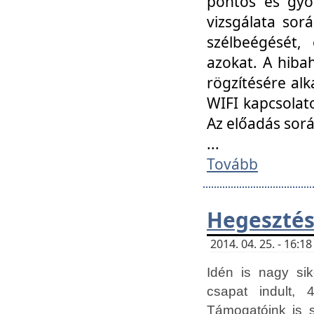
pontos és gyor
vizsgálata so
szélbeégését, 
azokat. A hibah
rögzítésére alk
WIFI kapcsolat
Az előadás sor
...
Tovább
Hegesztés
2014. 04. 25. - 16:
Idén is nagy sik
csapat indult, 
Támogatóink is 