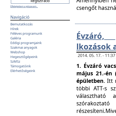
Amennyiben nem
csengőt haszná
Elfelejtettem a jelszavam...
Navigáció
Bemutatkozás
Hírek
Évzáró, 
Féléves programunk
Galéria
Eddigi programjaink
lkozások 
Szakmai anyagok
Webshop
2014. 05. 17. - 11:
Hegesztőgépeink
SzMSz
1. Évzáró vac
Támogatóink
Elérhetőségeink
május 21.-én 
épületben
. It
többi ATT-s sz
választható 
szórakoztató
részesíteni.Miv