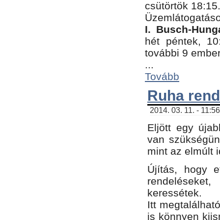
csütörtök 18:15
Üzemlátogatáso
I. Busch-Hung
hét péntek, 10
további 9 embe
...
Tovább
Ruha rend
2014. 03. 11. - 11:5
Eljött egy úja
van szükségünk
mint az elmúlt
Újítás, hogy e
rendelések
keressétek.
Itt megtalálhat
is könnyen kii