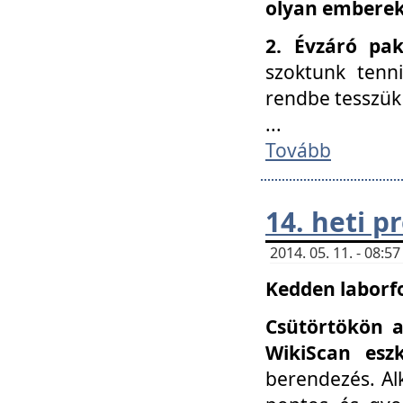
olyan embereke
2. Évzáró pa
szoktunk tenn
rendbe tesszü
...
Tovább
14. heti 
2014. 05. 11. - 08:
Kedden laborfo
Csütörtökön a
WikiScan eszk
berendezés. Al