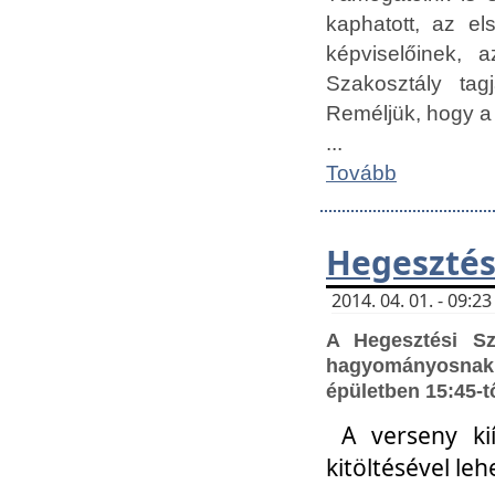
kaphatott, az e
képviselőinek,
Szakosztály tag
Reméljük, hogy a
...
Tovább
Hegesztés
2014. 04. 01. - 09:
A Hegesztési S
hagyományosnak 
épületben 15:45-t
A verseny ki
kitöltésével leh