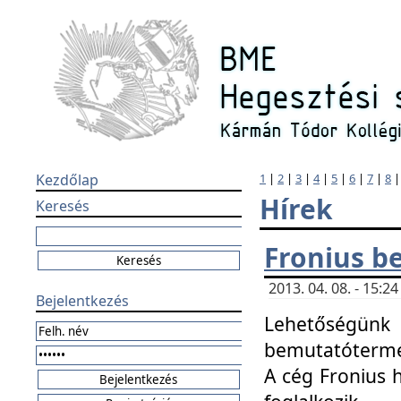
Kezdőlap
1
|
2
|
3
|
4
|
5
|
6
|
7
|
8
Hírek
Keresés
Fronius b
2013. 04. 08. - 15:
Bejelentkezés
Lehetőségünk 
bemutatótermét
A cég Fronius 