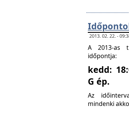
Időponto
2013. 02. 22. - 09
A 2013-as ta
időpontja:
kedd: 18:
G ép.
Az időinter
mindenki akko