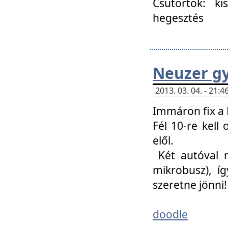
Csütörtök: ki
hegesztés
Neuzer gy
2013. 03. 04. - 21
Immáron fix a 
Fél 10-re kell
elől.
Két autóval 
mikrobusz), í
szeretne jönni!
doodle