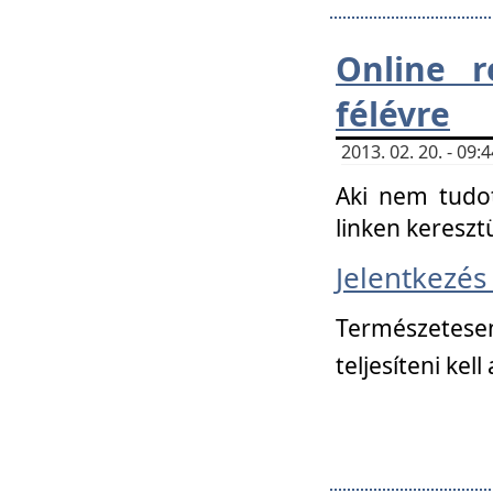
Online r
félévre
2013. 02. 20. - 09
Aki nem tudot
linken kereszt
Jelentkezé
Természetese
teljesíteni kell