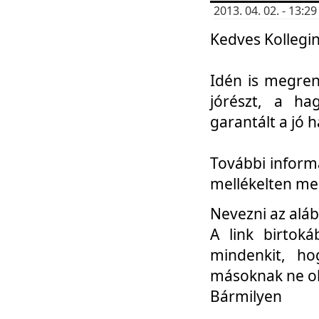
2013. 04. 02. - 13:
Kedves Kollegin
Idén is megren
jórészt, a ha
garantált a jó 
További informá
mellékelten me
Nevezni az aláb
A link birtoká
mindenkit, h
másoknak ne ok
Bármilyen
...