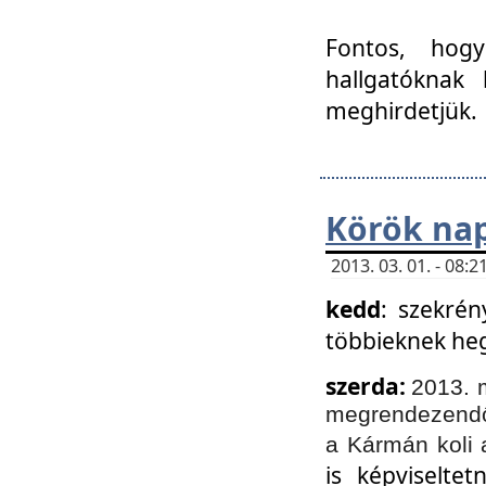
Fontos, hogy
hallgatóknak
meghirdetjük.
Körök nap
2013. 03. 01. - 08
kedd
: szekrén
többieknek he
szerda:
2013. 
megrendezendő 
a Kármán koli 
is képviselte