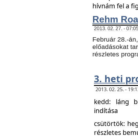
hívnám fel a f
Rehm Roa
2013. 02. 27. - 07:0
Február 28.-án
előadásokat tar
részletes prog
3. heti p
2013. 02. 25. - 19
kedd: láng b
indítása
csütörtök: he
részletes bemu