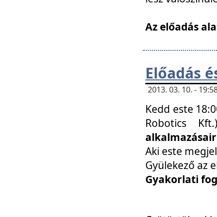
Az előadás ala
Előadás é
2013. 03. 10. - 19
Kedd este 18:0
Robotics Kf
alkalmazásairó
Aki este megjel
Gyülekező az e
Gyakorlati fo