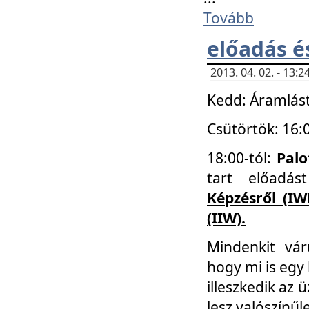
Tovább
előadás é
2013. 04. 02. - 13
Kedd: Áramlást
Csütörtök: 16:
18:00-tól:
Palo
tart előadá
Képzésről (IW
(IIW).
Mindenkit vá
hogy mi is egy
illeszkedik az
lesz valószínűl