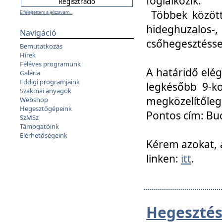
foglalkozik.
Többek között
Elfelejtettem a jelszavam...
hideghuzalo
Navigáció
csőhegesztéssel
Bemutatkozás
Hírek
Féléves programunk
A határidő elég
Galéria
Eddigi programjaink
legkésőbb 9-ko
Szakmai anyagok
megközelítőleg
Webshop
Hegesztőgépeink
Pontos cím: Bud
SzMSz
Támogatóink
Elérhetőségeink
Kérem azokat, a
linken:
itt
.
Hegesztés