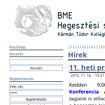
Kezdőlap
1
|
2
|
3
|
4
|
5
|
6
|
7
|
8
Hírek
Keresés
11. heti 
2015. 11. 16. - 19:
Bejelentkezés
Kedden 9:
Konferencia
tagjaink is elő