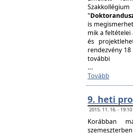
Szakkollégi
"
Doktorandusz
is megismerhet
mik a feltétele
és projektleh
rendezvény 18 
további
...
Tovább
9. heti p
2015. 11. 16. - 19:
Korábban má
szemeszterben