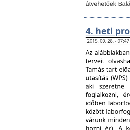
átvehetőek Balá
4. heti p
2015. 09. 28. - 07:
Az alábbiakban 
terveit olvash
Tamás tart elő
utasítás (WPS)
aki szeretne k
foglalkozni, 
időben laborfo
között laborfog
várunk mindenk
hozni ér). A 