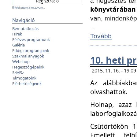
a hegesztés ter
könyvtárában
Elfelejtettem a jelszavam...
van, mindenké
Navigáció
...
Bemutatkozás
Hírek
Tovább
Féléves programunk
Galéria
Eddigi programjaink
Szakmai anyagok
10. heti 
Webshop
Hegesztőgépeink
2015. 11. 16. - 19:
SzMSz
Támogatóink
Az alábbiakb
Elérhetőségeink
olvashattok.
Holnap, azaz 
laborfoglalkozá
Csütörtökön 16
Emellett fe