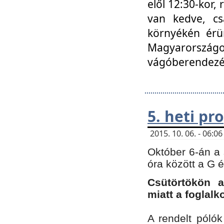
elől 12:30-kor,
van kedve, cs
környékén érün
Magyarországo
vágóberendezé
5. heti p
2015. 10. 06. - 06:
Október 6-án a 
óra között a G 
Csütörtökön a
miatt a foglal
A rendelt póló