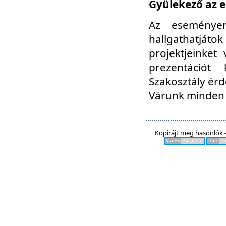
Gyülekező az e
Az eseményen
hallgathatjáto
projektjeinket
prezentációt
Szakosztály ér
Várunk minden 
Kopirájt meg hasonlók -