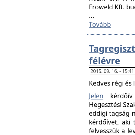
Froweld Kft. bu
...
Tovább
Tagregis
félévre
2015. 09. 16. - 15:
Kedves régi és 
Jelen
kérdőív 
Hegesztési Szak
eddigi tagság n
kérdőívet, aki
felvesszük a le