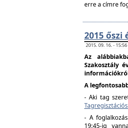
erre a címre fo
2015 őszi 
2015. 09. 16. - 15:
Az alábbiakb
Szakosztály é
információkról
A legfontosabb
- Aki tag szere
Tagregisztációs
- A foglalkozá
19:45-ig vann