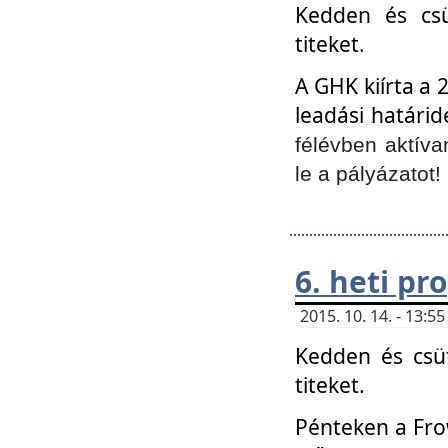
Kedden és csü
titeket.
A GHK kiírta a 
leadási határid
félévben aktíva
le a pályázatot!
6. heti p
2015. 10. 14. - 13:
Kedden és csüt
titeket.
Pénteken a Frow