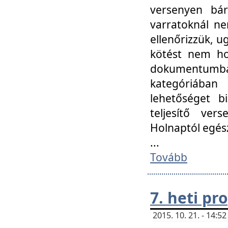
versenyen bár
varratoknál ne
ellenőrizzük, u
kötést nem hoz
dokumentumban 
kategóriába
lehetőséget bi
teljesítő ver
Holnaptól egés
...
Tovább
7. heti p
2015. 10. 21. - 14: