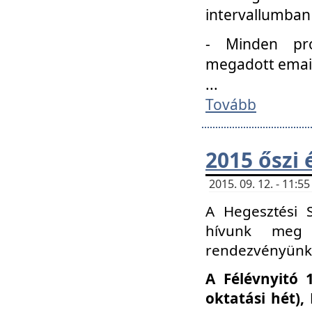
intervallumban
- Minden pro
megadott email 
...
Tovább
2015 őszi 
2015. 09. 12. - 11:
A Hegesztési S
hívunk meg 
rendezvényünk
A Félévnyitó 
oktatási hét)