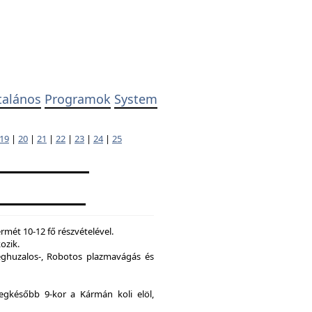
talános
Programok
System
19
|
20
|
21
|
22
|
23
|
24
|
25
mét 10-12 fő részvételével.
ozik.
ghuzalos-, Robotos plazmavágás és
legkésőbb 9-kor a Kármán koli elöl,