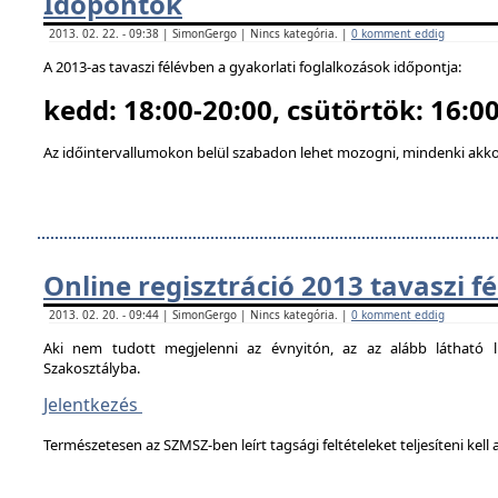
Időpontok
2013. 02. 22. - 09:38 | SimonGergo | Nincs kategória. |
0 komment eddig
A 2013-as tavaszi félévben a gyakorlati foglalkozások időpontja:
kedd: 18:00-20:00, csütörtök: 16:00
Az időintervallumokon belül szabadon lehet mozogni, mindenki akkor
Online regisztráció 2013 tavaszi f
2013. 02. 20. - 09:44 | SimonGergo | Nincs kategória. |
0 komment eddig
Aki nem tudott megjelenni az évnyitón, az az alább látható li
Szakosztályba.
Jelentkezés
Természetesen az SZMSZ-ben leírt tagsági feltételeket teljesíteni kell a