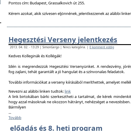
Pontos cím: Budapest, Grassalkovich út 255.
Kérem azokat, akik szívesen eljönnének, jelentkezzenek az alábbi linke
Hegesztési Verseny jelentkezés
2013. 04. 02. - 13:29 | SimonGergo | Nincs kategória. |
0 komment eddig
Kedves Kolleginák és Kollégák!
Idén is megrendezzük Hegesztési Versenyünket. A rendezvény, jór
fog zajlani, tehát garantált a jó hangulat és a színvonalas feladatok.
További információkat a verseny kiírásából meríthettek, amelyet mell
Nevezni az alábbi linken tudtok:
link
A link birtokában bárki szerkesztheti a tartalmat, de kérek mindenk
hogy azzal másoknak ne okozzon hátrányt, nehézséget a nevezésben.
Bármilyen
...
Tovább
előadás és 8. heti program