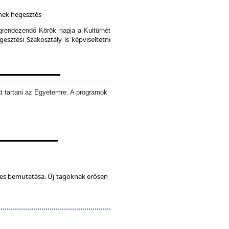
knek hegesztés
rendezendő Körök napja a Kultúrhét
sztési Szakosztály is képviseltetni
t tartani az Egyetemre. A programok
tes bemutatása. Új tagoknak erősen