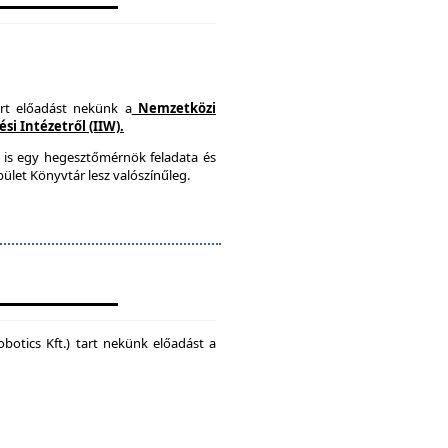
art előadást nekünk a
Nemzetközi
i Intézetről (IIW).
 is egy hegesztőmérnök feladata és
ület Könyvtár lesz valószínűleg.
botics Kft.) tart nekünk előadást a