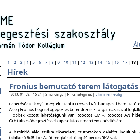
Ál
1
|
2
|
3
|
4
|
5
|
6
|
7
|
8
|
9
|
10
|
11
|
12
|
13
|
14
|
15
|
16
|
17
|
18
|
Hírek
Fronius bemutató terem látogatás
2013. 04. 08. - 15:24 | SimonGergo | Nincs kategória. |
0 komment eddig
Lehetőségünk nyílt megtekinteni a Froweld Kft. budapesti bemutatóter
A cég Fronius hegesztőgépek és berendezések forgalmazásával foglalk
Többek között lehetőségünk van Robotos CMT-, Robotos AVI hide
Orbitális csőhegesztéssel kapcsolatos ismereteink bővítésére.
A határidő elég szűkre sikeredett, csütörtökön délelőtt indulunk 
találkozó 8:45-kor. Az út megközelítőleg 40 perces BKV-val.