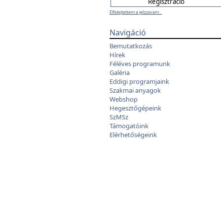
Elfelejtettem a jelszavam...
Navigáció
Bemutatkozás
Hírek
Féléves programunk
Galéria
Eddigi programjaink
Szakmai anyagok
Webshop
Hegesztőgépeink
SzMSz
Támogatóink
Elérhetőségeink