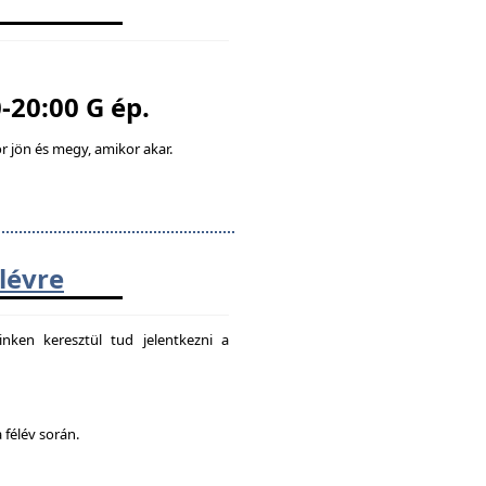
-20:00 G ép.
 jön és megy, amikor akar.
élévre
nken keresztül tud jelentkezni a
 félév során.