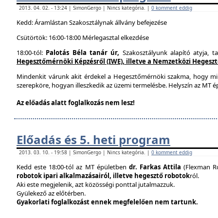
2013. 04. 02. - 13:24 | SimonGergo | Nincs kategória. |
0 komment eddig
Kedd: Áramlástan Szakosztálynak állvány befejezése
Csütörtök: 16:00-18:00 Mérlegasztal elkezdése
18:00-tól:
Palotás Béla tanár úr,
Szakosztályunk alapító atyja, t
Hegesztőmérnöki Képzésről (IWE), illetve a Nemzetközi Hegesztés
Mindenkit várunk akit érdekel a Hegesztőmérnöki szakma, hogy mi
szerepköre, hogyan illeszkedik az üzemi termelésbe. Helyszín az MT ép
Az előadás alatt foglalkozás nem lesz!
Előadás és 5. heti program
2013. 03. 10. - 19:58 | SimonGergo | Nincs kategória. |
0 komment eddig
Kedd este 18:00-tól az MT épületben
dr. Farkas Attila
(Flexman Ro
robotok ipari alkalmazásairól, illetve hegesztő robotok
ról.
Aki este megjelenik, azt közösségi ponttal jutalmazzuk.
Gyülekező az előtérben.
Gyakorlati foglalkozást ennek megfelelően nem tartunk.