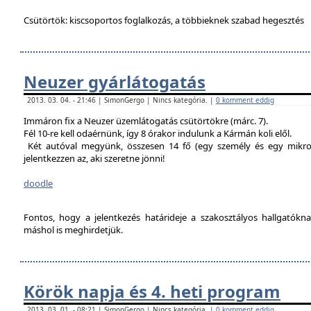
Csütörtök: kiscsoportos foglalkozás, a többieknek szabad hegesztés
Neuzer gyárlátogatás
2013. 03. 04. - 21:46 | SimonGergo | Nincs kategória. |
0 komment eddig
Immáron fix a Neuzer üzemlátogatás csütörtökre (márc. 7).
Fél 10-re kell odaérnünk, így 8 órakor indulunk a Kármán koli elől.
Két autóval megyünk, összesen 14 fő (egy személy és egy mikro
jelentkezzen az, aki szeretne jönni!
doodle
Fontos, hogy a jelentkezés határideje a szakosztályos hallgatókn
máshol is meghirdetjük.
Körök napja és 4. heti program
2013. 03. 01. - 08:21 | SimonGergo | Nincs kategória. |
0 komment eddig