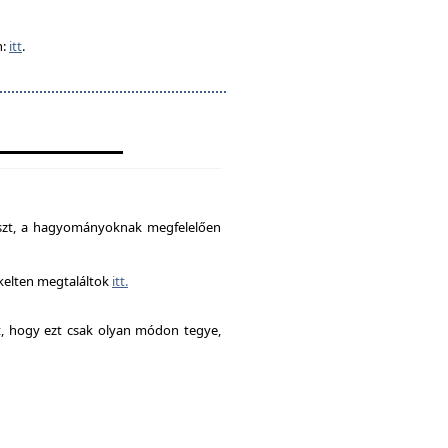
n:
itt
.
észt, a hagyományoknak megfelelően
ékelten megtaláltok
itt.
it, hogy ezt csak olyan módon tegye,