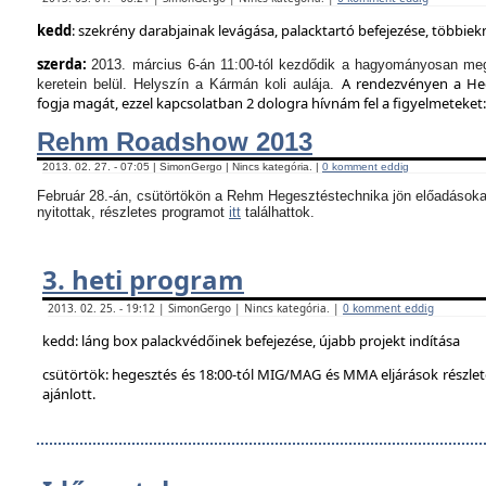
kedd
: szekrény darabjainak levágása, palacktartó befejezése, többie
szerda:
2013. március 6-án 11:00-tól kezdődik a hagyományosan meg
A rendezvényen a Hege
keretein belül. Helyszín a Kármán koli aulája.
fogja magát, ezzel kapcsolatban 2 dologra hívnám fel a figyelmeteket:
Rehm Roadshow 2013
2013. 02. 27. - 07:05 | SimonGergo | Nincs kategória. |
0 komment eddig
Február 28.-án, csütörtökön a Rehm Hegesztéstechnika jön előadásoka
nyitottak, részletes programot
itt
találhattok.
3. heti program
2013. 02. 25. - 19:12 | SimonGergo | Nincs kategória. |
0 komment eddig
kedd: láng box palackvédőinek befejezése, újabb projekt indítása
csütörtök: hegesztés és 18:00-tól MIG/MAG és MMA eljárások részle
ajánlott.