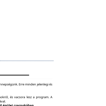
nepségünk. Erre minden jelenlegi és
okról, és vacsora lesz a program. A
ával.
 G épület csarnokában.