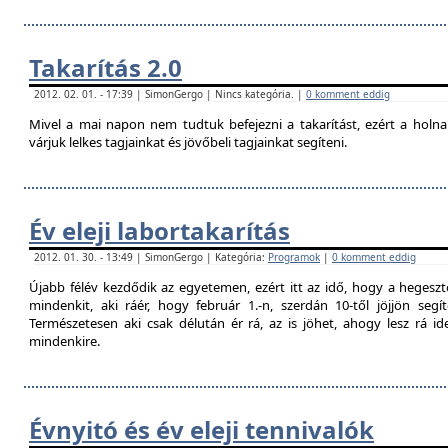
Takarítás 2.0
2012. 02. 01. - 17:39 | SimonGergo | Nincs kategória. |
0 komment eddig
Mivel a mai napon nem tudtuk befejezni a takarítást, ezért a holna
várjuk lelkes tagjainkat és jövőbeli tagjainkat segíteni.
Év eleji labortakarítás
2012. 01. 30. - 13:49 | SimonGergo | Kategória:
Programok
|
0 komment eddig
Újabb félév kezdődik az egyetemen, ezért itt az idő, hogy a hegesztő
mindenkit, aki ráér, hogy február 1.-n, szerdán 10-től jöjjön segí
Természetesen aki csak délután ér rá, az is jöhet, ahogy lesz rá 
mindenkire.
Évnyitó és év eleji tennivalók