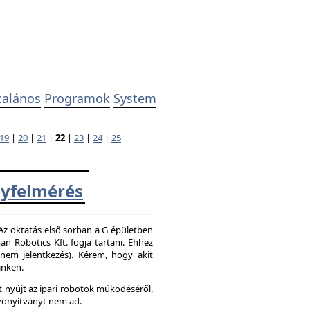
talános
Programok
System
19
|
20
|
21
|
22
|
23
|
24
|
25
yfelmérés
 Az oktatás első sorban a G épületben
 Robotics Kft. fogja tartani. Ehhez
z nem jelentkezés). Kérem, hogy akit
inken.
 nyújt az ipari robotok működéséről,
zonyítványt nem ad.