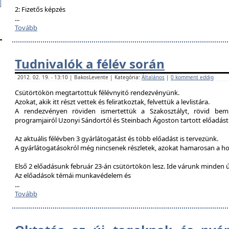
2: Fizetős képzés
...
Tovább
Tudnivalók a félév során
2012. 02. 19. - 13:10 | BakosLevente | Kategória:
Általános
|
0 komment eddig
Csütörtökön megtartottuk félévnyitó rendezvényünk.
Azokat, akik itt részt vettek és feliratkoztak, felvettük a levlistára.
A rendezvényen röviden ismertettük a Szakosztályt, rövid bemu
programjairól Uzonyi Sándortól és Steinbach Ágoston tartott előadást
Az aktuális félévben 3 gyárlátogatást és több előadást is tervezünk.
A gyárlátogatásokról még nincsenek részletek, azokat hamarosan a h
Első 2 előadásunk február 23-án csütörtökön lesz. Ide várunk minden ú
Az előadások témái munkavédelem és
...
Tovább