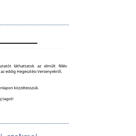
tatót láthattatok az elmúlt félév
 az eddig Hegesztési Versenyekről.
onlapon közzétesszük.
j tagot!