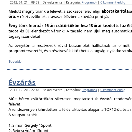
2012. 01. 21. - 09:38 | BakosLevente | Kategória:
Programok
|
0 komment eddig
Mielőtt megnyitnánk a félévet, a szokásos félév eleji
labortakarítás
sa
óra
. A résztvevőknek a tavaszi félévben aktivitási pont jár.
Évnyitónk február 16-án csütörtökön lesz 18 órai kezdettel az G
tagot és új jelentkezőt várunk! A tagság nem újul meg automatik
tagsági szándékát.
Az évnyitón a résztvevők rövid beszámolót hallhatnak az elmúlt é
programtervezetét, és a résztvevők kitölthetik a tagsági nyilatkozatok
...
Tovább
Évzárás
2011. 12. 20. - 22:48 | BakosLevente | Kategória:
Programok
|
0 komment eddig
Múlt héten csütörtökön sikeresen megtartottuk évzáró rendezvény
félévet.
A rendezvényen kihirdettem a félévi aktivitás alapján a TOP12-őt, és a
A rangsor ismét:
1. Simon Gergely 15pont
2. Bebesi Ádám 13pont