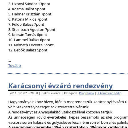
3. Uzonyi Sándor 13pont
4. Kozma Bálint 9pont
5. Hahner Krisztián 7pont
6. Katona Miklós 7pont
7. Fülöp Balázs 7pont
8. Steinbach Ágoston 7pont
9. Krizsán Tamás 6pont
10. Lammel Balázs 6pont
11. Németh Levente 5pont
12. Bebők Balázs 5pont
...
Tovább
Karácsonyi évzáró rendezvény
2011. 12. 02. - 20:50 | BakosLevente | Kategória:
Programok
|
1 komment eddig
Hagyományainkhoz híven, idén is megrendezzük karácsonyi évzáró ün
volt Szakosztályos tagot sok szeretettel várunk!
A rendezvényt az Anyagalakító Szakosztállyal közösen tartjuk.
Az ünnepségen rövid évértékelés, képes beszámoló az idei program
vacsora során halászlé és gulyásleves lesz, némi sörrel, borral és pálink
A rendezvény december 15-én csütörtökön, 18órakor kezdődik a