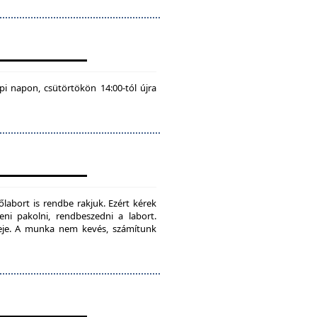
pi napon, csütörtökön 14:00-tól újra
labort is rendbe rakjuk. Ezért kérek
teni pakolni, rendbeszedni a labort.
ideje. A munka nem kevés, számítunk