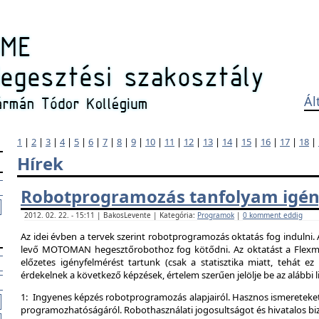
Ál
1
|
2
|
3
|
4
|
5
|
6
|
7
|
8
|
9
|
10
|
11
|
12
|
13
|
14
|
15
|
16
|
17
|
18
|
Hírek
Robotprogramozás tanfolyam igén
2012. 02. 22. - 15:11 | BakosLevente | Kategória:
Programok
|
0 komment eddig
Az idei évben a tervek szerint robotprogramozás oktatás fog indulni.
levő MOTOMAN hegesztőrobothoz fog kötődni. Az oktatást a Flexman
előzetes igényfelmérést tartunk (csak a statisztika miatt, tehát e
érdekelnek a következő képzések, értelem szerűen jelölje be az alábbi l
1: Ingyenes képzés robotprogramozás alapjairól. Hasznos ismereteket
programozhatóságáról. Robothasználati jogosultságot és hivatalos bi