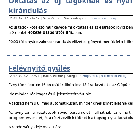
Oktatás az új tagoknak és nyár
kirándulás
2012. 02. 17. - 16:12 | SimonGergo | Nincs kategória. |
0 komment eddig
Az új tagok kötelező munkavédelmi oktatása és az eljárások rövid be
a G.épület
Hőkezelő laboratórium
ában.
20:00-tól a nyári szakmai kirándulás előzetes igényeit mérjük fel a Hők
Félévnyitó gyűlés
2012. 02. 02. - 22:21 | BakosLevente | Kategória:
Programok
|
0 komment eddig
Évnyitónk február 16-án csütörtökön lesz 18 órai kezdettel az G épület
Ide minden régi tagot és új jelentkezőt várunk!
A tagság nem újul meg automatikusan, mindenkinek ismét jeleznie kell
Az évnyitón a résztvevők rövid beszámolót hallhatnak az elmúlt é
programtervezetét, és a résztvevők kitölthetik a tagsági nyilatkozatok
A rendezvény ideje max. 1 óra.