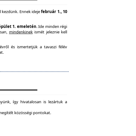
l kezdünk. Ennek ideje
február 1., 10
 épület 1. emeletén
. Ide minden régi
usan,
mindenkinek
ismét jeleznie kell
vről és ismertetjük a tavaszi félév
at.
ünk, így hivatalosan is lezártuk a
 megítélt közösségi pontokat.