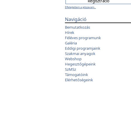
Elfelejtettem a jelszavam...
Navigáció
Bemutatkozás
Hírek
Féléves programunk
Galéria
Eddigi programjaink
Szakmai anyagok
Webshop
Hegesztőgépeink
SzMSz
Támogatóink
Elérhetőségeink