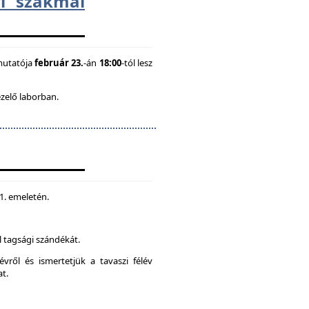
i szakmai
mutatója
február 23.
-án
18:00
-tól lesz
ezelő laborban.
 1. emeletén.
 tagsági szándékát.
vről és ismertetjük a tavaszi félév
at.