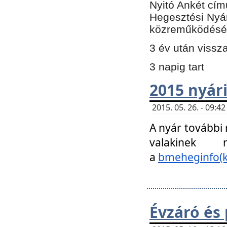
Nyitó Ankét cím
Hegesztési Nyá
közreműködésé
3 év után vissz
3 napig tart
2015 nyári
2015. 05. 26. - 09:
A nyár további
valakinek
a
bmeheginfo(k
Évzáró és