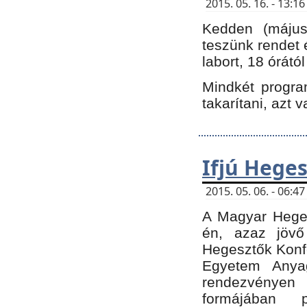
2015. 05. 16. - 13:
Kedden (május 
teszünk rendet 
labort, 18 órátó
Mindkét program
takarítani, azt 
Ifjú Hege
2015. 05. 06. - 06:
A Magyar Heges
én, azaz jövő
Hegesztők Konfe
Egyetem Anyag
rendezvén
formájában 