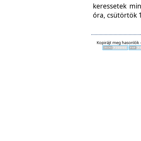
keressetek min
óra, csütörtök 
Kopirájt meg hasonlók -