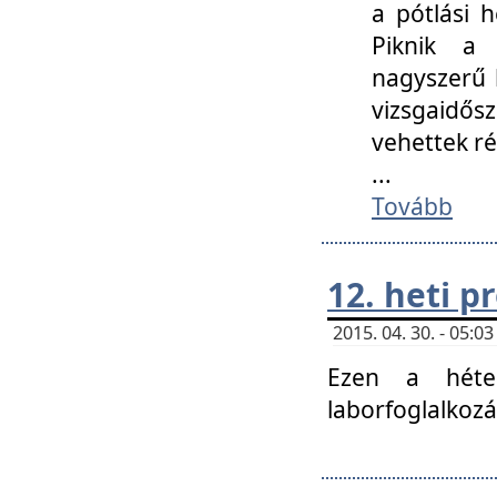
a pótlási h
Piknik a 
nagyszerű 
vizsgaidő
vehettek ré
...
Tovább
12. heti 
2015. 04. 30. - 05:
Ezen a héte
laborfoglalkozá