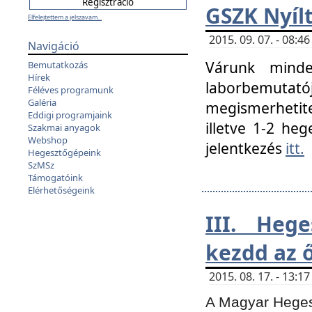
GSZK Nyíl
Elfelejtettem a jelszavam...
2015. 09. 07. - 08:
Navigáció
Várunk minde
Bemutatkozás
Hírek
laborbemutató
Féléves programunk
Galéria
megismerhetite
Eddigi programjaink
illetve 1-2 heg
Szakmai anyagok
Webshop
jelentkezés
itt.
Hegesztőgépeink
SzMSz
Támogatóink
Elérhetőségeink
III. Heg
kezdd az ő
2015. 08. 17. - 13:
A Magyar Hegesz