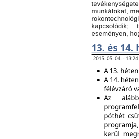
tevékenységet
munkátokat, me
rokontechnoló
kapcsolódik;
eseményen, hogy
13. és 14.
2015. 05. 04. - 13:
A 13. héten
A 14. héten
félévzáró v
Az alább
programfel
póthét csü
programja,
kerül meg