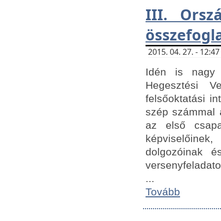
III. Orsz
összefogl
2015. 04. 27. - 12:
Idén is nagy 
Hegesztési Ve
felsőoktatási 
szép számmal a
az első csap
képviselőine
dolgozóinak é
versenyfeladato
...
Tovább