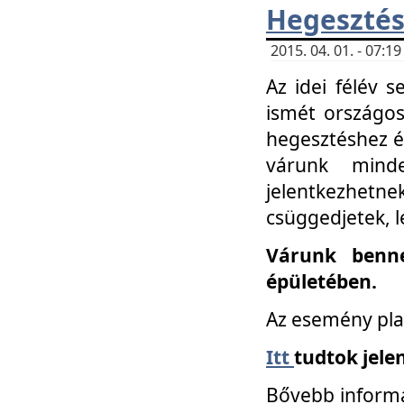
Hegesztés
2015. 04. 01. - 07:
Az idei félév 
ismét országos
hegesztéshez é
várunk mind
jelentkezhe
csüggedjetek, l
Várunk benne
épületében.
Az esemény pla
Itt
tudtok jele
Bővebb informá