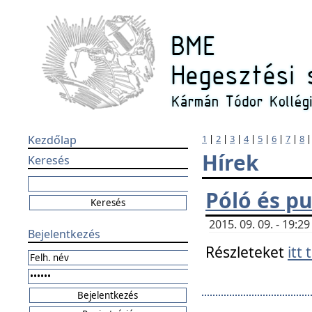
Kezdőlap
1
|
2
|
3
|
4
|
5
|
6
|
7
|
8
Hírek
Keresés
Póló és pu
2015. 09. 09. - 19:
Bejelentkezés
Részleteket
itt 