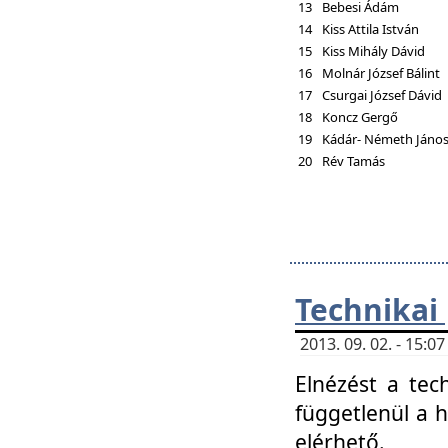
13
Bebesi Ádám
14
Kiss Attila István
15
Kiss Mihály Dávid
16
Molnár József Bálint
17
Csurgai József Dávid
18
Koncz Gergő
19
Kádár- Németh Jáno
20
Rév Tamás
Technikai
2013. 09. 02. - 15:
Elnézést a tec
függetlenül a 
elérhető.