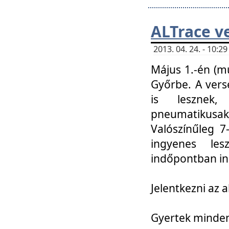
ALTrace v
2013. 04. 24. - 10:
Május 1.-én (m
Győrbe. A vers
is lesznek
pneumatikusak
Valószínűleg 7
ingyenes lesz
indőpontban in
Jelentkezni az a
Gyertek mindenk