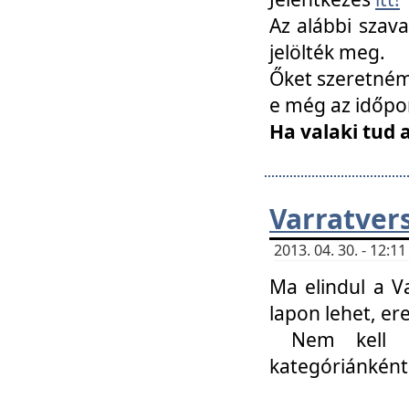
Az alábbi szav
jelölték meg.
Őket szeretném 
e még az időpo
Ha valaki tud 
Varratver
2013. 04. 30. - 12:
Ma elindul a V
lapon lehet, er
Nem kell mi
kategóriánként 