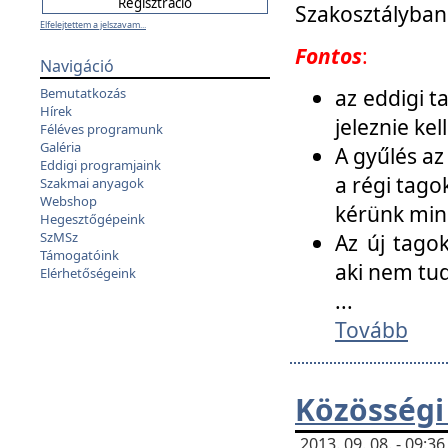
Szakosztályban
Elfelejtettem a jelszavam...
Fontos
:
Navigáció
az eddigi 
Bemutatkozás
Hírek
jeleznie ke
Féléves programunk
Galéria
A gyűlés az
Eddigi programjaink
a régi tago
Szakmai anyagok
Webshop
kérünk min
Hegesztőgépeink
SzMSz
Az új tago
Támogatóink
aki nem tud
Elérhetőségeink
...
Tovább
Közösségi
2013. 09. 08. - 09: