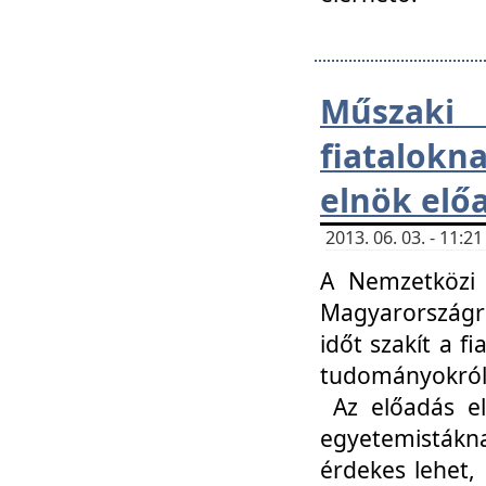
Műsza
fiatalokn
elnök elő
2013. 06. 03. - 11:
A Nemzetközi 
Magyarországr
időt szakít a f
tudományokról 
Az előadás el
egyetemisták
érdekes lehet,