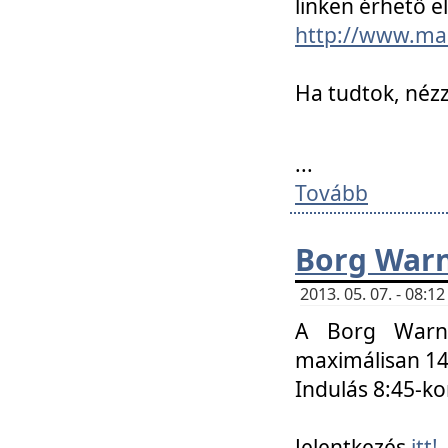
linken érhető el
http://www.mac
Ha tudtok, nézz
...
Tovább
Borg Warn
2013. 05. 07. - 08:
A Borg Warne
maximálisan 14 
Indulás 8:45-ko
Jelentkezés
itt!