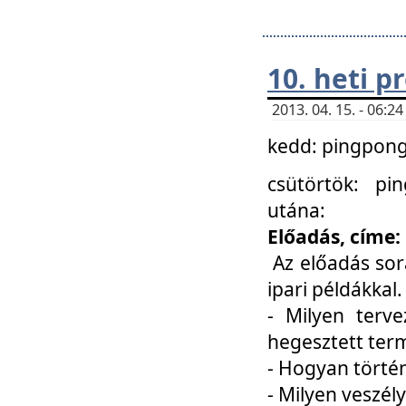
10. heti 
2013. 04. 15. - 06:
kedd: pingpong 
csütörtök: pi
utána:
Előadás, címe:
Az előadás sor
ipari példákkal
- Milyen terve
hegesztett ter
- Hogyan törté
- Milyen veszély