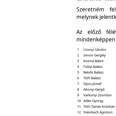
Szeretném fel
melynek jelent
Az előző fél
mindenképpen a
1
Uzonyi Sándor
2
Simon Gergely
3
Kozma Bálint
4
Fülöp Balázs
5
Bebők Balázs
6
Tóth Balázs
7
Sípos józsef
8
Abonyi Gergő
9
Várkonyi Zsombor
10
Adler György
11
Tóth Tamás Krisztián
12
Steinbach Ágoston