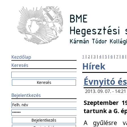
Kezdőlap
1
|
2
|
3
|
4
|
5
|
6
|
7
|
8
Hírek
Keresés
Évnyitó és
2013. 09. 07. - 14:
Bejelentkezés
Szeptember 19
tartunk a G. é
A gyűlésre v