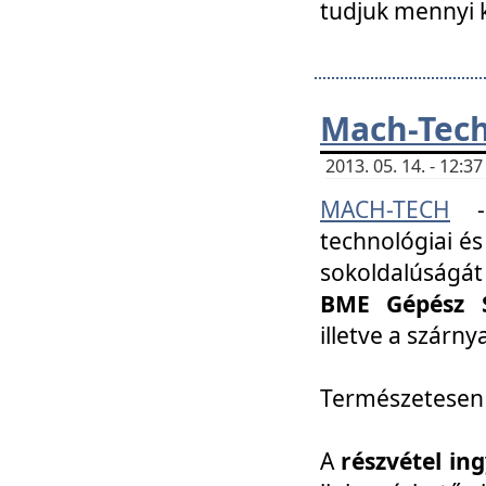
tudjuk mennyi k
Mach-Tech 
2013. 05. 14. - 12:
MACH-TECH
technológiai és
sokoldalúságát
BME Gépész S
illetve a szárn
Természetesen
A
részvétel in