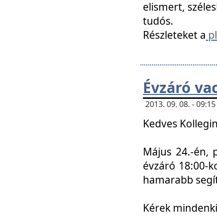
elismert, széle
tudós.
Részleteket a
pl
Évzáró va
2013. 09. 08. - 09:
Kedves Kollegin
Május 24.-én, 
évzáró 18:00-ko
hamarabb segít
Kérek mindenkit