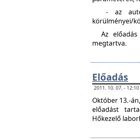
- az autóipa
körülményei/k
Az előadás
megtartva.
Előadás
2011. 10. 07. - 12:
Október 13.-án,
előadást tar
Hőkezelő labor