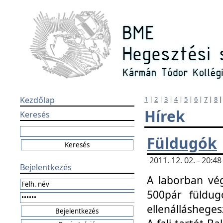
Kezdőlap
1
|
2
|
3
|
4
|
5
|
6
|
7
|
8
Hírek
Keresés
Füldugók
2011. 12. 02. - 20:
Bejelentkezés
A laborban vég
500pár füldugó
ellenállásheges