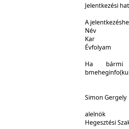
Jelentkezési ha
A jelentkezéshe
Név
Kar
Évfolyam
Ha bármi 
bmeheginfo(kuk
Simon Gergely
alelnök
Hegesztési Sza