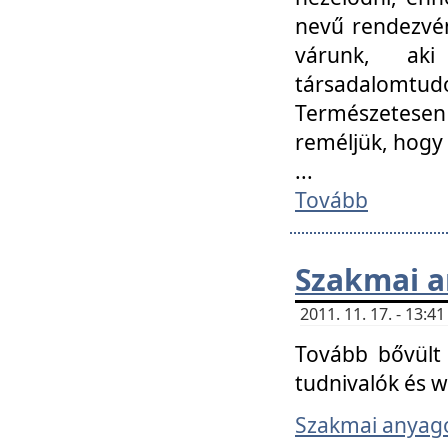
nevű rendezvén
várunk, aki
társadalomtud
Természetesen
reméljük, hogy
...
Tovább
Szakmai 
2011. 11. 17. - 13:
Tovább bővült 
tudnivalók és 
Szakmai anyag