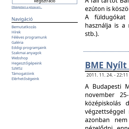
A fali tartót B
ezúton is köszö
Elfelejtettem a jelszavam...
A füldugókat
Navigáció
használja is a 
Bemutatkozás
Hírek
stb.).
Féléves programunk
Galéria
Eddigi programjaink
Szakmai anyagok
Webshop
BME Nyílt
Hegesztőgépeink
SzMSz
Támogatóink
2011. 11. 24. - 22:
Elérhetőségeink
A Budapesti 
november 25-
középiskolás d
végzettséggel
azonban nem 
nézelődni, enn