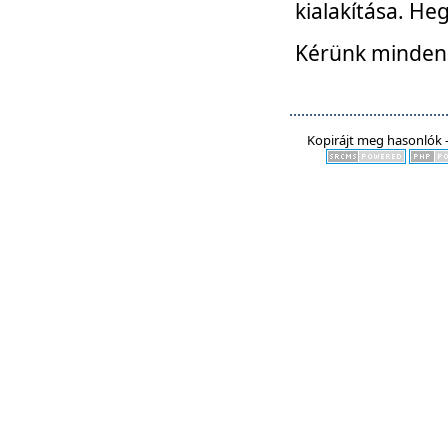
kialakítása. He
Kérünk mindenki
Kopirájt meg hasonlók -