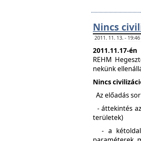
Nincs civi
2011. 11. 13. - 19:
2011.11.17-én
REHM Hegeszté
nekünk ellenál
Nincs civilizác
Az előadás sorá
- áttekintés az
területek)
- a kétoldali 
paraméterek, m