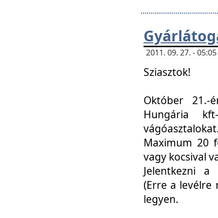
Gyárlátoga
2011. 09. 27. - 05:
Sziasztok!
Október 21.-é
Hungária kf
vágóasztalokat
Maximum 20 fő
vagy kocsival 
Jelentkezni a 
(Erre a levélre 
legyen.