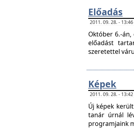
Előadás
2011. 09. 28. - 13:
Október 6.-án,
előadást tart
szeretettel vá
Képek
2011. 09. 28. - 13:
Új képek kerülte
tanár úrnál lé
programjaink m