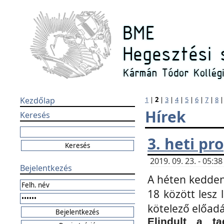
Kezdőlap
1
|
2
|
3
|
4
|
5
|
6
|
7
|
8
Hírek
Keresés
3. heti p
2019. 09. 23. - 05:
Bejelentkezés
A héten kedden
18 között lesz 
kötelező előad
Elindult a ta