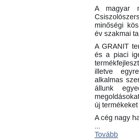
A magyar m
Csiszolósze
minőségi kös
év szakmai tap
A GRANIT ter
és a piaci i
termékfejles
illetve egy
alkalmas sze
állunk egye
megoldásokat
új termékeket 
A cég nagy ha
...
Tovább