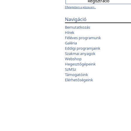
Elfelejtettem a jelszavam...
Navigáció
Bemutatkozás
Hírek
Féléves programunk
Galéria
Eddigi programjaink
Szakmai anyagok
Webshop
Hegesztőgépeink
SzMSz
Támogatóink
Elérhetőségeink