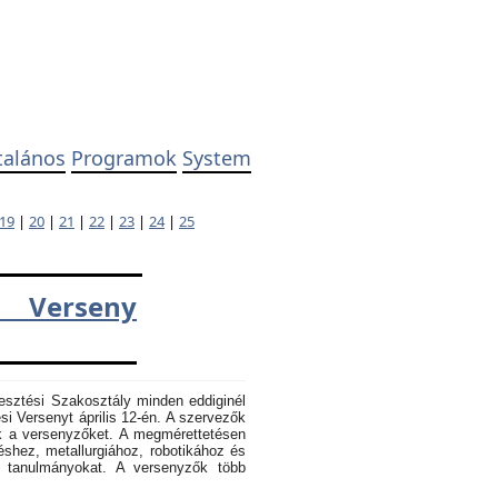
talános
Programok
System
19
|
20
|
21
|
22
|
23
|
24
|
25
 Verseny
esztési Szakosztály minden eddiginél
 Versenyt április 12-én. A szervezők
k a versenyzőket. A megmérettetésen
éshez, metallurgiához, robotikához és
k tanulmányokat. A versenyzők több