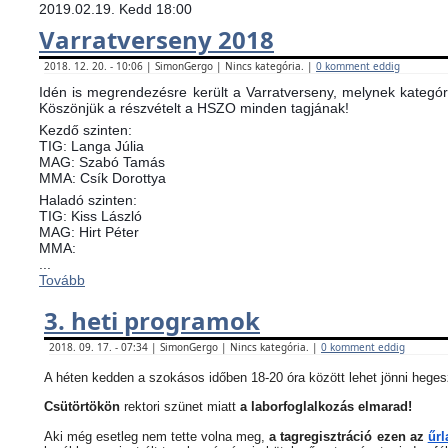
2019.02.19. Kedd 18:00
Varratverseny 2018
2018. 12. 20. - 10:06 | SimonGergo | Nincs kategória. |
0 komment eddig
Idén is megrendezésre került a Varratverseny, melynek kategóri
Köszönjük a részvételt a HSZO minden tagjának!
Kezdő szinten:
TIG: Langa Júlia
MAG: Szabó Tamás
MMA: Csík Dorottya
Haladó szinten:
TIG: Kiss László
MAG: Hirt Péter
MMA:
...
Tovább
3. heti programok
2018. 09. 17. - 07:34 | SimonGergo | Nincs kategória. |
0 komment eddig
A héten kedden a szokásos időben 18-20 óra között lehet jönni heges
Csütörtökön
rektori szünet miatt
a laborfoglalkozás elmarad!
Aki még esetleg nem tette volna meg,
a tagregisztráció ezen az
űrl