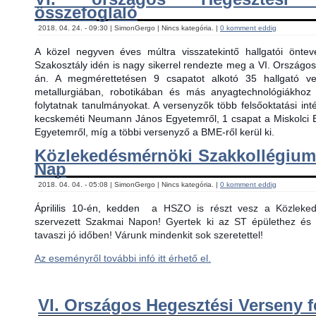
összefoglaló
2018. 04. 24. - 09:30 | SimonGergo | Nincs kategória. |
0 komment eddig
A közel negyven éves múltra visszatekintő hallgatói önt
Szakosztály idén is nagy sikerrel rendezte meg a VI. Országos
án. A megmérettetésen 9 csapatot alkotó 35 hallgató ver
metallurgiában, robotikában és más anyagtechnológiákhoz
folytatnak tanulmányokat. A versenyzők több felsőoktatási in
kecskeméti Neumann János Egyetemről, 1 csapat a Miskolci 
Egyetemről, míg a többi versenyző a BME-ről kerül ki.
Közlekedésmérnöki Szakkollégiu
Nap
2018. 04. 04. - 05:08 | SimonGergo | Nincs kategória. |
0 komment eddig
Áprililis 10-én, kedden
a HSZO is részt vesz a Közlekedé
szervezett Szakmai Napon! Gyertek ki az ST épülethez és 
tavaszi jó időben! Várunk mindenkit sok szeretettel!
Az eseményről további infó itt érhető el.
VI. Országos Hegesztési Verseny f