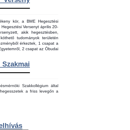
evékeny kör, a BME Hegesztési
 Hegesztési Versenyt április 20-
senyzett, akik hegesztésben,
 köthető tudományok területén
tézményből érkeztek, 1 csapat a
Egyetemről, 2 csapat az Óbudai
m Szakmai
smérnöki Szakkollégium által
hegesszetek a friss levegőn a
elhívás