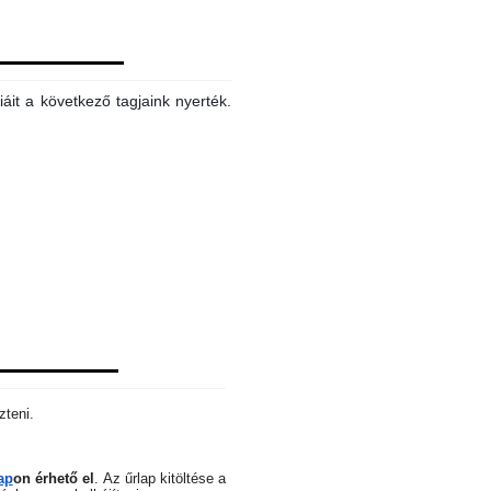
áit a következő tagjaink nyerték.
zteni.
ap
on érhető el
.
Az űrlap kitöltése a