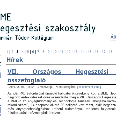
Ál
1
|
2
|
3
|
4
|
5
|
6
|
7
|
8
|
9
|
10
|
11
|
12
|
13
|
14
|
15
|
16
|
17
|
18
|
Hírek
VII. Országos Hegesztési
összefoglaló
2019. 05. 01. - 18:54 | SimonGergo | Nincs kategória. |
0 komment eddig
Az idén 40. évfordulóját ünneplő hallgatói öntevékeny kör, a BME Heg
nagyobb érdeklődéssel övezve rendezte meg a VII. Országos Hegesztési
a BME-n az Anyagtudomány és Technológia Tanszék laborjaiba vártá
rekord számú, 14 csapatot alkotó 56 hallgató vett részt, akik hegeszt
más anyagtechnológiákhoz köthető tudományok területén folytatna
felsőoktatási intézményből érkeztek,