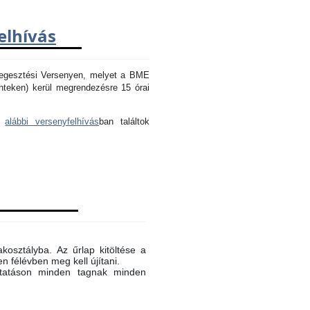
elhívás
Hegesztési Versenyen, melyet a BME
nteken) kerül megrendezésre 15 órai
az
alábbi versenyfelhívás
ban találtok
akosztályba. Az űrlap kitöltése a
n félévben meg kell újítani.
oktatáson minden tagnak minden