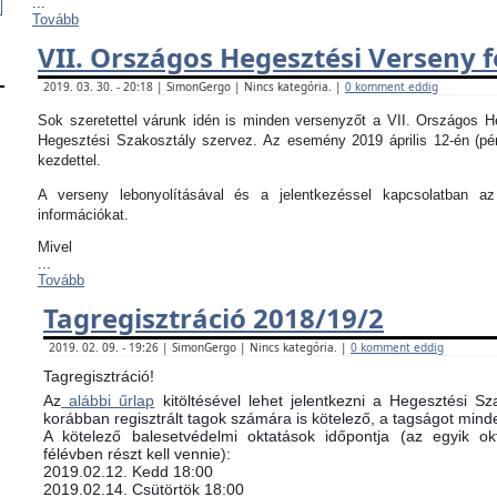
...
Tovább
VII. Országos Hegesztési Verseny f
2019. 03. 30. - 20:18 | SimonGergo | Nincs kategória. |
0 komment eddig
Sok szeretettel várunk idén is minden versenyzőt a VII. Országos 
Hegesztési Szakosztály szervez. Az esemény 2019 április 12-én (pé
kezdettel.
A verseny lebonyolításával és a jelentkezéssel kapcsolatban 
információkat.
Mivel
...
Tovább
Tagregisztráció 2018/19/2
2019. 02. 09. - 19:26 | SimonGergo | Nincs kategória. |
0 komment eddig
Tagregisztráció!
Az
alábbi űrlap
kitöltésével lehet jelentkezni a Hegesztési Sz
korábban regisztrált tagok számára is kötelező, a tagságot minde
​A kötelező balesetvédelmi oktatások időpontja (az egyik 
félévben részt kell vennie):
​2019.02.12. Kedd 18:00
2019.02.14. Csütörtök 18:00