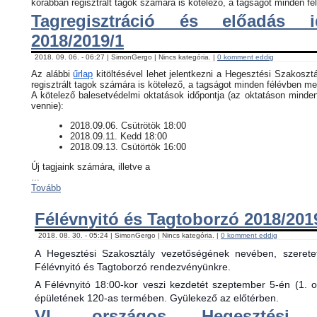
korábban regisztrált tagok számára is kötelező, a tagságot minden fél
Tagregisztráció és előadás i
2018/2019/1
2018. 09. 06. - 06:27 | SimonGergo | Nincs kategória. |
0 komment eddig
Az alábbi
űrlap
kitöltésével lehet jelentkezni a Hegesztési Szakosztá
regisztrált tagok számára is kötelező, a tagságot minden félévben meg
​A kötelező balesetvédelmi oktatások időpontja (az oktatáson minde
vennie):
​2018.09.06. Csütrötök 18:00
2018.09.11. Kedd 18:00
2018.09.13. Csütörtök 16:00
Új tagjaink számára, illetve a
...
Tovább
Félévnyitó és Tagtoborzó 2018/201
2018. 08. 30. - 05:24 | SimonGergo | Nincs kategória. |
0 komment eddig
A Hegesztési Szakosztály vezetőségének nevében, szerete
Félévnyitó és Tagtoborzó rendezvényünkre.
A Félévnyitó 18:00-kor veszi kezdetét szeptember 5-én (1. 
épületének 120-as termében. Gyülekező az előtérben.
VI. országos Hegesztési 