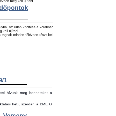
évben meg kell újítani.
dőpontok
lyba. Az űrlap kitöltése a korábban
 kell újítani.
n tagnak minden félévben részt kell
9/1
ttel hívunk meg benneteket a
oktatási hét), szerdán a BME G
Verseny