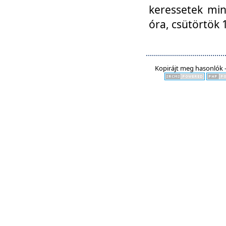
keressetek min
óra, csütörtök 
Kopirájt meg hasonlók -