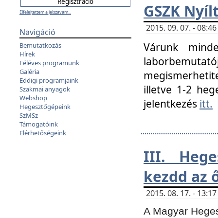
GSZK Nyíl
Elfelejtettem a jelszavam...
2015. 09. 07. - 08:
Navigáció
Várunk minde
Bemutatkozás
Hírek
laborbemutató
Féléves programunk
Galéria
megismerhetite
Eddigi programjaink
illetve 1-2 heg
Szakmai anyagok
Webshop
jelentkezés
itt.
Hegesztőgépeink
SzMSz
Támogatóink
Elérhetőségeink
III. Heg
kezdd az ő
2015. 08. 17. - 13:
A Magyar Hegesz