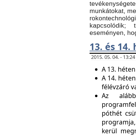
tevékenységet
munkátokat, me
rokontechnoló
kapcsolódik;
eseményen, hogy
13. és 14.
2015. 05. 04. - 13:
A 13. héten
A 14. héten
félévzáró v
Az alább
programfel
póthét csü
programja,
kerül meg