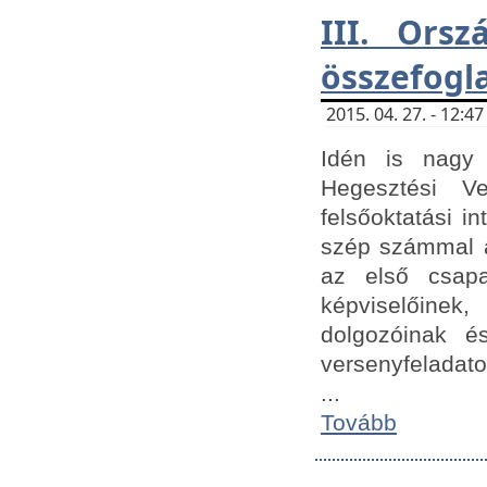
III. Orsz
összefogl
2015. 04. 27. - 12:
Idén is nagy 
Hegesztési Ve
felsőoktatási 
szép számmal a
az első csap
képviselőine
dolgozóinak é
versenyfeladato
...
Tovább