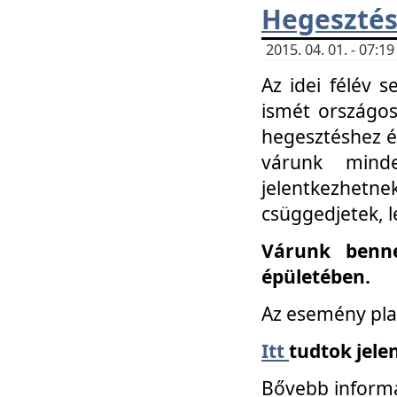
Hegesztés
2015. 04. 01. - 07:
Az idei félév 
ismét országos
hegesztéshez é
várunk mind
jelentkezhe
csüggedjetek, l
Várunk benne
épületében.
Az esemény pla
Itt
tudtok jele
Bővebb informá