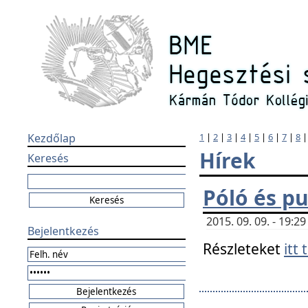
Kezdőlap
1
|
2
|
3
|
4
|
5
|
6
|
7
|
8
Hírek
Keresés
Póló és pu
2015. 09. 09. - 19:
Bejelentkezés
Részleteket
itt 