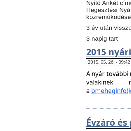
Nyitó Ankét cím
Hegesztési Nyá
közreműködésé
3 év után vissz
3 napig tart
2015 nyári
2015. 05. 26. - 09:
A nyár további
valakinek
a
bmeheginfo(k
Évzáró és