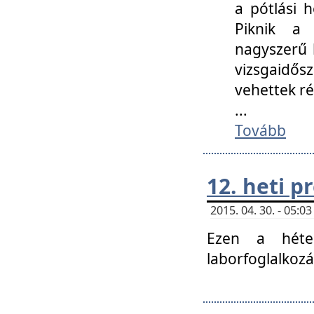
a pótlási h
Piknik a 
nagyszerű 
vizsgaidő
vehettek ré
...
Tovább
12. heti 
2015. 04. 30. - 05:
Ezen a héte
laborfoglalkozá