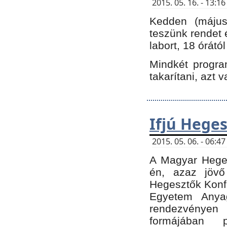
2015. 05. 16. - 13:
Kedden (május 
teszünk rendet 
labort, 18 órátó
Mindkét program
takarítani, azt 
Ifjú Hege
2015. 05. 06. - 06:
A Magyar Heges
én, azaz jövő
Hegesztők Konfe
Egyetem Anyag
rendezvén
formájában 