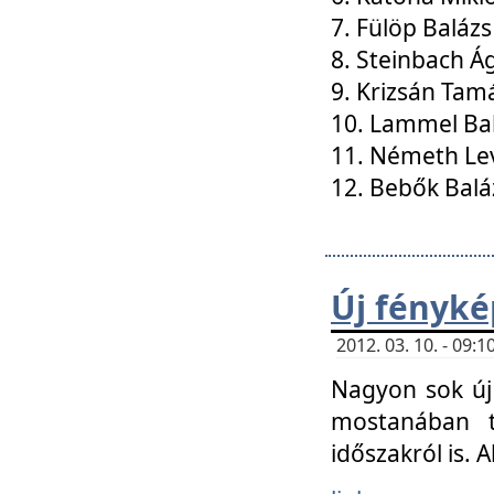
7. Fülöp Balázs
8. Steinbach Á
9. Krizsán Tam
10. Lammel Ba
11. Németh Le
12. Bebők Balá
Új fényké
2012. 03. 10. - 09
Nagyon sok új 
mostanában t
időszakról is. A