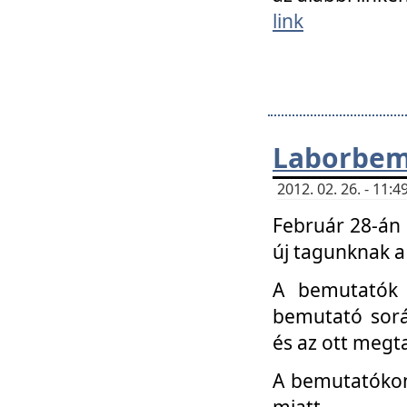
link
Laborbem
2012. 02. 26. - 11:
Február 28-án
új tagunknak a
A bemutatók 
bemutató sorá
és az ott megta
A bemutatókon 
miatt.