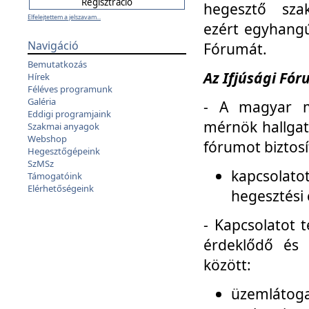
hegesztő sza
Elfelejtettem a jelszavam...
ezért egyhangú
Navigáció
Fórumát.
Bemutatkozás
Az Ifjúsági Fóru
Hírek
Féléves programunk
Galéria
- A magyar m
Eddigi programjaink
mérnök hallgat
Szakmai anyagok
Webshop
fórumot biztosí
Hegesztőgépeink
SzMSz
kapcsolat
Támogatóink
Elérhetőségeink
hegesztési 
- Kapcsolatot t
érdeklődő és 
között:
üzemlátoga