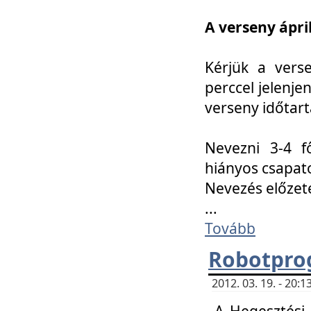
A verseny ápril
Kérjük a vers
perccel jelenje
verseny időtar
Nevezni 3-4 f
hiányos csapat
Nevezés előze
...
Tovább
Robotpro
2012. 03. 19. - 20:
A Hegesztési S