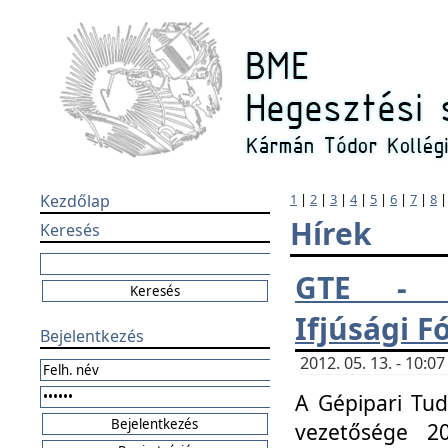
Kezdőlap
1
|
2
|
3
|
4
|
5
|
6
|
7
|
8
Hírek
Keresés
GTE - H
Ifjúsági 
Bejelentkezés
2012. 05. 13. - 10:
A Gépipari Tu
vezetősége 20