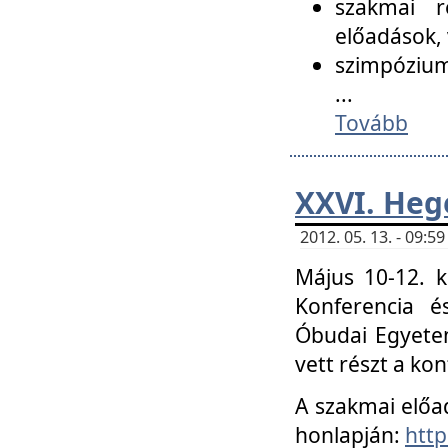
szakmai r
előadások, 
szimpózium
...
Tovább
XXVI. Heg
2012. 05. 13. - 09:
Május 10-12. k
Konferencia é
Óbudai Egyetem
vett részt a ko
A szakmai előa
honlapján:
http