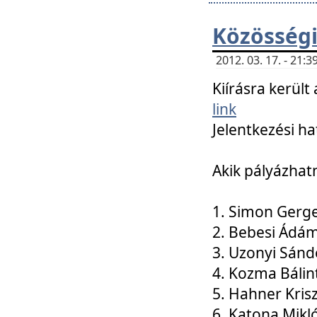
Közösségi
2012. 03. 17. - 21
Kiírásra kerül
link
Jelentkezési ha
Akik pályázhat
1. Simon Gerge
2. Bebesi Ádá
3. Uzonyi Sánd
4. Kozma Bálin
5. Hahner Kris
6. Katona Mikl