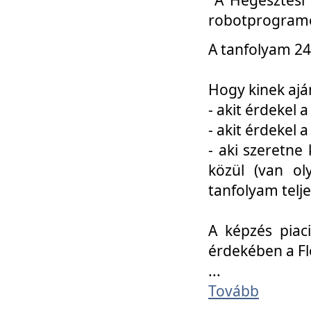
robotprogramo
A tanfolyam 24
Hogy kinek ajá
- akit érdekel 
- akit érdekel
- aki szeretne 
közül (van ol
tanfolyam telje
A képzés piac
érdekében a F
...
Tovább