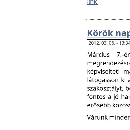
link
Körök na
2012. 03. 06. - 13
Március 7.-
megrendezésre
képviselteti 
látogasson ki 
szakosztályt, b
fontos a jó ha
erősebb közöss
Várunk mindenk