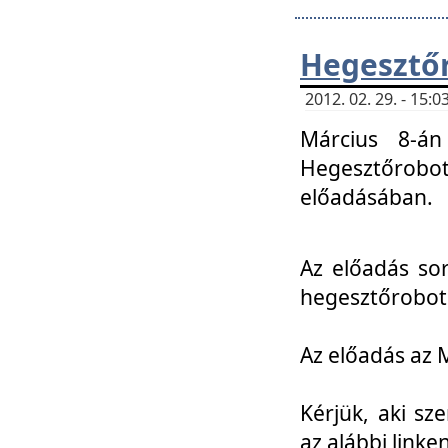
Hegesztőr
2012. 02. 29. - 15:
Március 8-án
Hegesztőrobo
előadásában.
Az előadás so
hegesztőroboto
Az előadás az 
Kérjük, aki sz
az alábbi linken