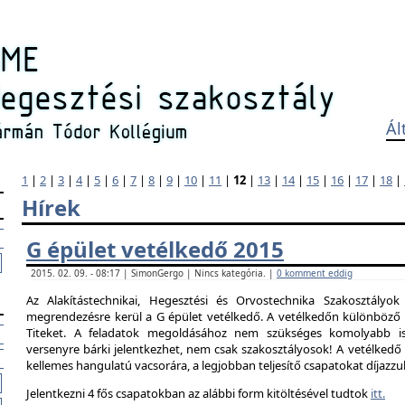
Ál
1
|
2
|
3
|
4
|
5
|
6
|
7
|
8
|
9
|
10
|
11
|
12
|
13
|
14
|
15
|
16
|
17
|
18
|
Hírek
G épület vetélkedő 2015
2015. 02. 09. - 08:17 | SimonGergo | Nincs kategória. |
0 komment eddig
Az Alakítástechnikai, Hegesztési és Orvostechnika Szakosztályok
megrendezésre kerül a G épület vetélkedő. A vetélkedőn különböző 
Titeket. A feladatok megoldásához nem szükséges komolyabb is
versenyre bárki jelentkezhet, nem csak szakosztályosok! A vetélked
kellemes hangulatú vacsorára, a legjobban teljesítő csapatokat díjazzu
Jelentkezni 4 fős csapatokban az alábbi form kitöltésével tudtok
itt.