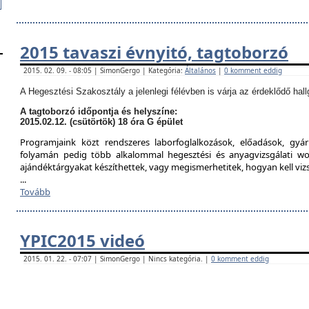
2015 tavaszi évnyitó, tagtoborzó
2015. 02. 09. - 08:05 | SimonGergo | Kategória:
Általános
|
0 komment eddig
A Hegesztési Szakosztály a jelenlegi félévben is várja az érdeklődő hall
A tagtoborzó időpontja és helyszíne:
2015.02.12. (csütörtök) 18 óra G épület
Programjaink közt rendszeres laborfoglalkozások, előadások, gyár
folyamán pedig több alkalommal hegesztési és anyagvizsgálati w
ajándéktárgyakat készíthettek, vagy megismerhetitek, hogyan kell viz
...
Tovább
YPIC2015 videó
2015. 01. 22. - 07:07 | SimonGergo | Nincs kategória. |
0 komment eddig