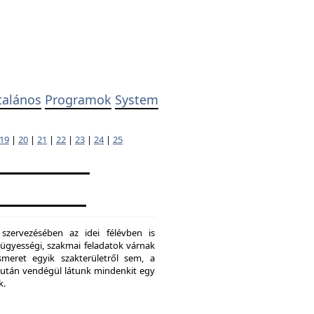
talános
Programok
System
19
|
20
|
21
|
22
|
23
|
24
|
25
 szervezésében az idei félévben is
ügyességi, szakmai feladatok várnak
meret egyik szakterületről sem, a
ő után vendégül látunk mindenkit egy
k.