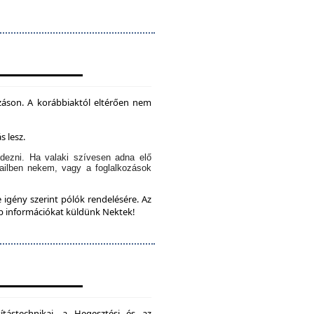
záson. A korábbiaktól eltérően nem
s lesz.
dezni. Ha valaki szívesen adna elő
ailben nekem, vagy a foglalkozások
 igény szerint pólók rendelésére. Az
bb információkat küldünk Nektek!
ítástechnikai, a Hegesztési és az