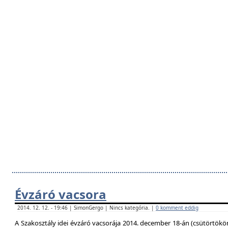
Évzáró vacsora
2014. 12. 12. - 19:46 | SimonGergo | Nincs kategória. |
0 komment eddig
A Szakosztály idei évzáró vacsorája 2014. december 18-án (csütörtökö