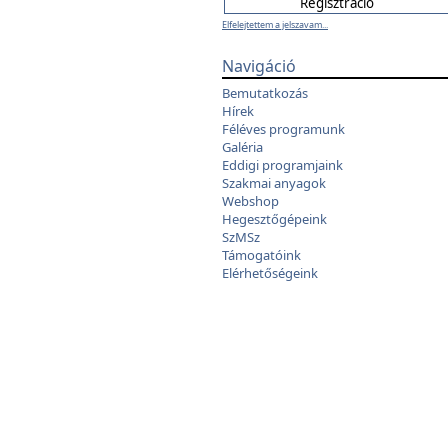
Elfelejtettem a jelszavam...
Navigáció
Bemutatkozás
Hírek
Féléves programunk
Galéria
Eddigi programjaink
Szakmai anyagok
Webshop
Hegesztőgépeink
SzMSz
Támogatóink
Elérhetőségeink