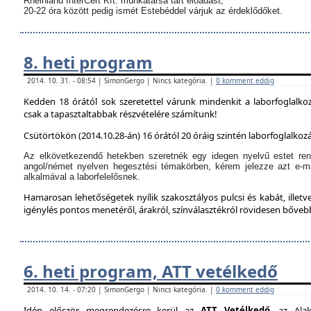
Rheinland InterCert Kft. munkatársa tart előadást,
20-22 óra között pedig ismét Estebéddel várjuk az érdeklődőket.
8. heti program
2014. 10. 31. - 08:54 | SimonGergo | Nincs kategória. |
0 komment eddig
Kedden 18 órától sok szeretettel várunk mindenkit a laborfoglalko
csak a tapasztaltabbak részvételére számítunk!
Csütörtökön (2014.10.28-án) 16 órától 20 óráig szintén laborfoglalkozá
Az elkövetkezendő hetekben szeretnék egy idegen nyelvű estet ren
angol/német nyelven hegesztési témakörben, kérem jelezze azt e-m
alkalmával a laborfelelősnek.
Hamarosan lehetőségetek nyílik szakosztályos pulcsi és kabát, illetve
igénylés pontos menetéről, árakról, színválasztékról rövidesen bőve
6. heti program, ATT vetélkedő
2014. 10. 14. - 07:20 | SimonGergo | Nincs kategória. |
0 komment eddig
Idén először megrendezésre kerül az
ATT Vetélkedő
, az Alak