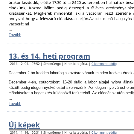
órakor kezdődik, előtte 17:30-tól a G120-as teremben hallhattok besz
elnökünk, Kozma Bálint pedig összegzi a féléves eredményeinket
kilátásainkat. Megkérek mindenkit, aki a vacsorán részt szeretne v
annyival, hogy a félévzáró előadásra is eljön.
Az idei menü babgulyás 
vacsorát mi
...
Tovább
13. és 14. heti program
2014. 12. 04. - 07:52 | SimonGergo | Nincs kategória. |
0 komment eddig
December 2-án kedden laborfoglalkozásra várunk minden kedves érdekl
December 4-én, csütörtökön:
16-20 óráig a labor ajtajai nyitva állna
között pedig idegen nyelvű estet szervezünk. Az idegen nyelvű est orán
előadásokat a hegesztés különböző területeiről. Az előadások után ped
...
Tovább
Új képek
2014. 11. 16. - 20:31 | SimonGergo | Nincs kategória. |
0 komment eddig