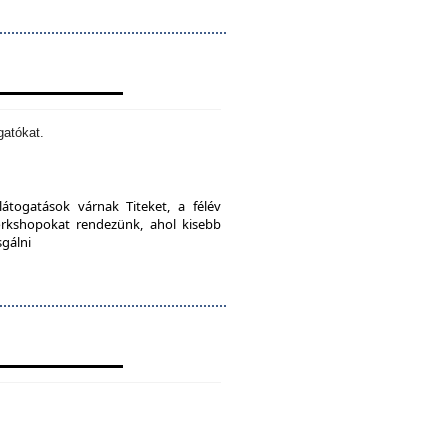
gatókat.
látogatások várnak Titeket, a félév
orkshopokat rendezünk, ahol kisebb
sgálni