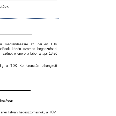
etőek.
erül megrendezésre az idei év TDK
őadások között számos hegesztéssel
 szünet ellenére a labor ajtajai 18-20
edig a TDK Konferencián elhangzott
lkozásra!
isner István hegesztőmérnök, a TÜV