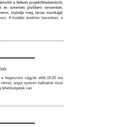
ámolót a féléves projektfeladatokról,
 és ismerteti jövőbeni terveinket,
enni, tisztelje meg társai munkáját
lesz.
A korábbi évekhez hasonlóan, a
ődőt.
k a hegeszteni vágyók előtt,
18-20 óra
 német, angol nyelven hallhattok rövid
ig lehetőségetek van