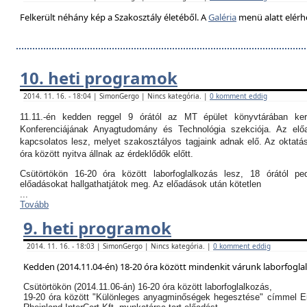
Felkerült néhány kép a Szakosztály életéből. A
Galéria
menü alatt elérh
10. heti programok
2014. 11. 16. - 18:04 | SimonGergo | Nincs kategória. |
0 komment eddig
11.11.-én kedden reggel 9 órától az MT épület könyvtárában k
Konferenciájának Anyagtudomány és Technológia szekciója. Az el
kapcsolatos lesz, melyet szakosztályos tagjaink adnak elő. Az oktatási
óra között nyitva állnak az érdeklődők előtt.
Csütörtökön 16-20 óra között laborfoglalkozás lesz, 18 órától p
előadásokat hallgathatjátok meg. Az előadások után kötetlen
...
Tovább
9. heti programok
2014. 11. 16. - 18:03 | SimonGergo | Nincs kategória. |
0 komment eddig
Kedden (2014.11.04-én) 18-20 óra között mindenkit várunk laborfogla
Csütörtökön (2014.11.06-án) 16-20 óra között laborfoglalkozás,
19-20 óra között "Különleges anyagminőségek hegesztése" címmel E