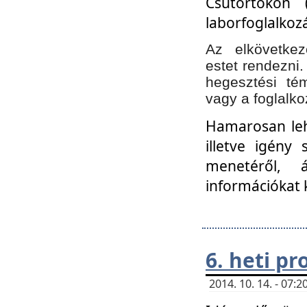
Csütörtökön 
laborfoglalkozá
Az elkövetke
estet rendezni
hegesztési té
vagy a foglalko
Hamarosan lehe
illetve igény
menetéről, á
információkat 
6. heti p
2014. 10. 14. - 07