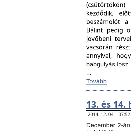
(csütörtökön
kezdődik, elő
beszámolót a 
Bálint pedig ö
jövőbeni terve
vacsorán részt
annyival, hogy
babgulyás lesz
...
Tovább
13. és 14.
2014. 12. 04. - 07:
December 2-án 