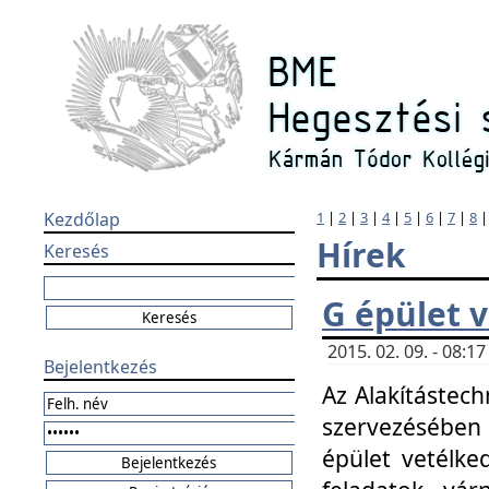
Kezdőlap
1
|
2
|
3
|
4
|
5
|
6
|
7
|
8
Hírek
Keresés
G épület 
2015. 02. 09. - 08:
Bejelentkezés
Az Alakítástech
szervezésében
épület vetélke