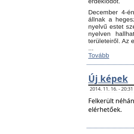
érdeklődőt.
December 4-én
állnak a hegesz
nyelvű estet sz
nyelven hallh
területeiről. A
...
Tovább
Új képek
2014. 11. 16. - 20:
Felkerült néhán
elérhetőek.