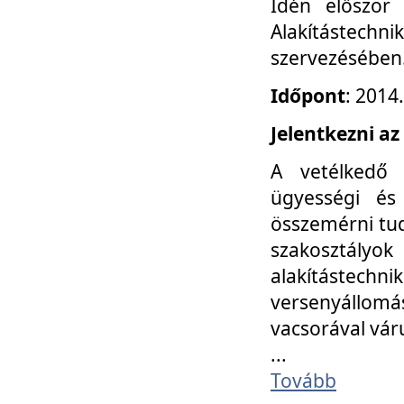
Idén először
Alakítástechni
szervezésében
Időpont
: 2014
Jelentkezni az
A vetélkedő 
ügyességi és
összemérni tud
szakosztályok 
alakítástec
versenyállom
vacsorával vár
...
Tovább