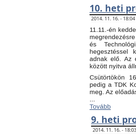
10. heti 
2014. 11. 16. - 18:
11.11.-én kedde
megrendezésre 
és Technológ
hegesztéssel k
adnak elő. Az o
között nyitva ál
Csütörtökön 16
pedig a TDK Kon
meg. Az előadá
...
Tovább
9. heti p
2014. 11. 16. - 18