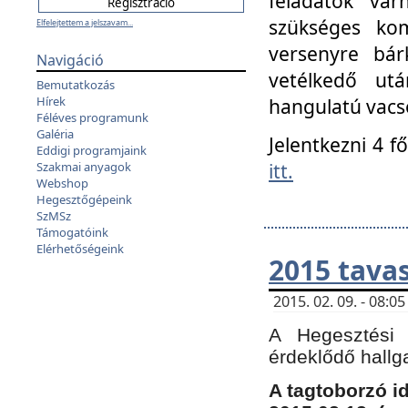
feladatok vá
szükséges kom
Elfelejtettem a jelszavam...
versenyre bár
Navigáció
vetélkedő ut
Bemutatkozás
Hírek
hangulatú vacso
Féléves programunk
Galéria
Jelentkezni 4 f
Eddigi programjaink
itt.
Szakmai anyagok
Webshop
Hegesztőgépeink
SzMSz
Támogatóink
Elérhetőségeink
2015 tavas
2015. 02. 09. - 08:
A Hegesztési 
érdeklődő hallg
A tagtoborzó i