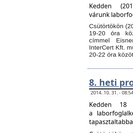
Kedden (201
várunk laborfo
Csütörtökön (20
19-20 óra kö
címmel Eisne
InterCert Kft. 
20-22 óra közöt
8. heti p
2014. 10. 31. - 08
Kedden 18 ó
a laborfoglal
tapasztaltabba