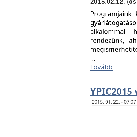
2015.02.12. (cs
Programjaink k
gyárlátogatáso
alkalommal h
rendezünk, ah
megismerhetite
...
Tovább
YPIC2015 
2015. 01. 22. - 07: