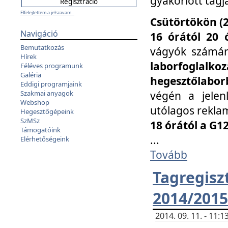
gyakorlott tagj
Elfelejtettem a jelszavam...
Csütörtökön (2
Navigáció
16 órától 20 
Bemutatkozás
vágyók számá
Hírek
laborfoglal
Féléves programunk
Galéria
hegesztőlaborb
Eddigi programjaink
végén a jelenl
Szakmai anyagok
Webshop
utólagos reklam
Hegesztőgépeink
SzMSz
18 órától a G1
Támogatóink
...
Elérhetőségeink
Tovább
Tagreg
2014/2015
2014. 09. 11. - 11