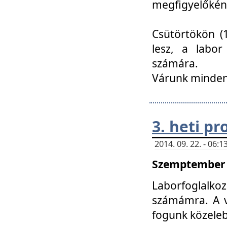
megfigyelőkén
Csütörtökön (1
lesz, a labor
számára.
Várunk mindenk
3. heti p
2014. 09. 22. - 06
Szemptember 2
Laborfoglalk
számámra. A ve
fogunk közele