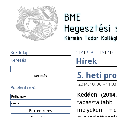
Kezdőlap
1
|
2
|
3
|
4
|
5
|
6
|
7
|
8
Hírek
Keresés
5. heti p
2014. 10. 06. - 11:
Bejelentkezés
Kedden (2014.
tapasztaltabb
melyeken meg