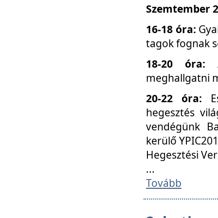
Szemtember 25
16-18 óra:
Gyak
tagok fognak s
18-20 óra:
meghallgatni m
20-22 óra:
Es
hegesztés vilá
vendégünk Ba
kerülő YPIC201
Hegesztési Ver
...
Tovább