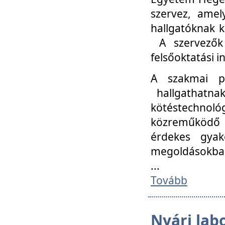
szervez, amel
hallgatóknak k
A szervezők
felsőoktatási 
A szakmai p
hallgathatna
kötéstechnológ
közreműködő i
érdekes gyak
megoldásokba
...
Tovább
Nyári lab