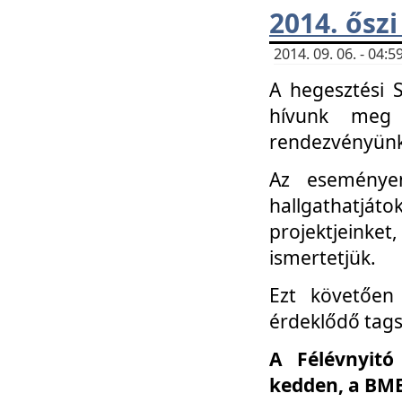
2014. őszi
2014. 09. 06. - 04
A hegesztési 
hívunk meg 
rendezvényünk
Az eseménye
hallgathatjáto
projektjeink
ismertetjük.
Ezt követően 
érdeklődő tag
A Félévnyitó
kedden, a BME