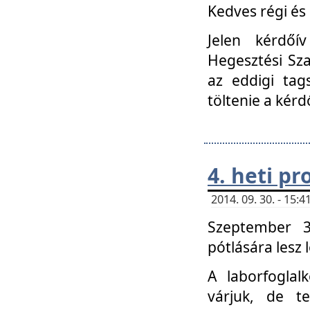
Kedves régi és 
Jelen kérdőí
Hegesztési Sza
az eddigi tag
töltenie a kérd
4. heti p
2014. 09. 30. - 15
Szeptember 3
pótlására lesz
A laborfoglal
várjuk, de t