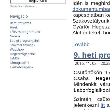
Idén is meghird
Elfelejtettem a jelszavam...
dokumentumba
kapcsolatban ke
Navigáció
Szakosztályunk 
Bemutatkozás
Gyártói Hegeszt
Hírek
Féléves programunk
Akit érdekel, h
Galéria
...
Eddigi programjaink
Tovább
Szakmai anyagok
Webshop
9. heti p
Hegesztőgépeink
SzMSz
Támogatóink
2016. 11. 02. - 20
Elérhetőségeink
Csütörtökön 17
Csaba
Hege
Mindenkit vár
Laborfoglalkoz
Szintén csüt
jelentkezni
itt
tu