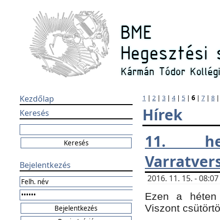
Kezdőlap
1
|
2
|
3
|
4
|
5
|
6
|
7
|
8
Hírek
Keresés
11. h
Varratver
Bejelentkezés
2016. 11. 15. - 08:
Ezen a héten 
Viszont csütört