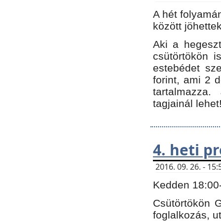
A hét folyamá
között jöhette
Aki a hegeszt
csütörtökön i
estebédet sze
forint, ami 2 
tartalmazza.
tagjainál lehet
4. heti 
2016. 09. 26. - 1
Kedden 18:00-t
Csütörtökön G
foglalkozás, ut