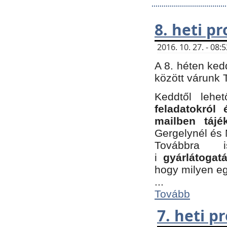
8. heti p
2016. 10. 27. - 08
A 8. héten ked
között várunk T
Keddtől leh
feladatokról
mailben tájé
Gergelynél és 
Továbbra 
i
gyárlátoga
hogy milyen e
...
Tovább
7. heti 