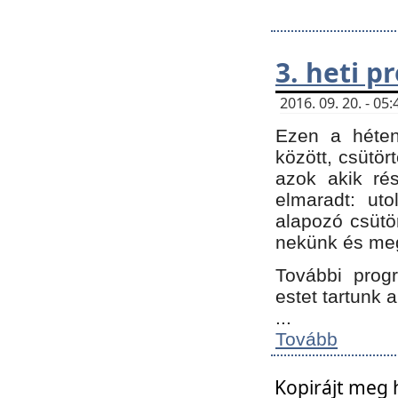
3. heti 
2016. 09. 20. - 0
Ezen a héte
között, csütör
azok akik ré
elmaradt: ut
alapozó csütör
nekünk és meg
További progr
estet tartunk 
...
Tovább
Kopirájt meg 