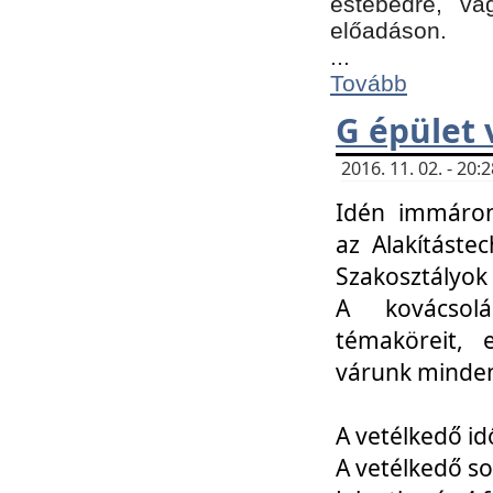
estebédre, va
előadáson.
...
Tovább
G épület 
2016. 11. 02. - 20
Idén immáro
az Alakításte
Szakosztályok
A kovácsolá
témaköreit, e
várunk minden
A vetélkedő id
A vetélkedő so