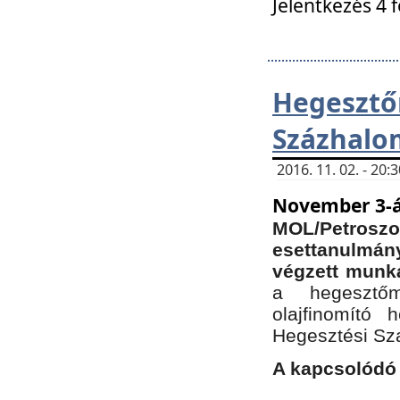
Jelentkezés 4 
Hegesz
Százhalo
2016. 11. 02. - 20
November 3-á
MOL/Petr
esettanulmá
végzett munká
a hegesztőm
olajfinomító 
Hegesztési Sz
A kapcsolódó