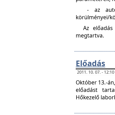
- az autóipa
körülményei/k
Az előadás
megtartva.
Előadás
2011. 10. 07. - 12:
Október 13.-án,
előadást tar
Hőkezelő labor