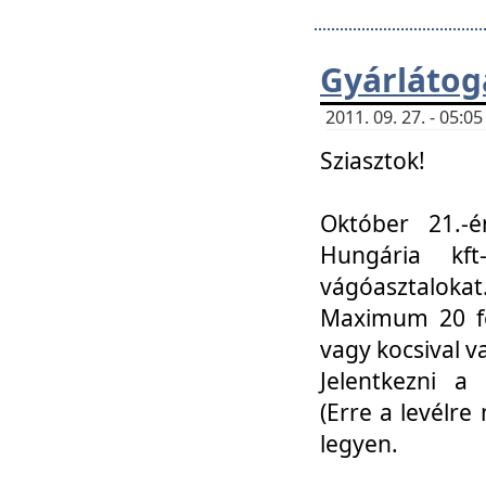
Gyárlátoga
2011. 09. 27. - 05:
Sziasztok!
Október 21.-é
Hungária kf
vágóasztalokat
Maximum 20 fő
vagy kocsival 
Jelentkezni a 
(Erre a levélre 
legyen.