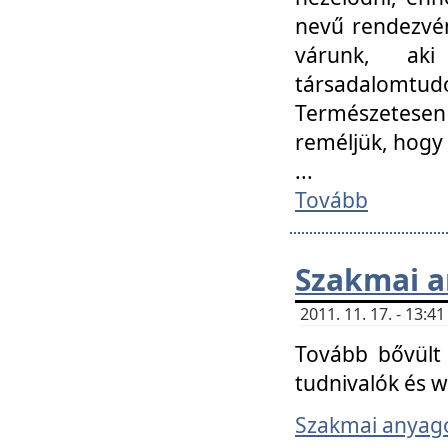
nevű rendezvén
várunk, aki
társadalomtud
Természetesen
reméljük, hogy
...
Tovább
Szakmai 
2011. 11. 17. - 13:
Tovább bővült 
tudnivalók és 
Szakmai anyag