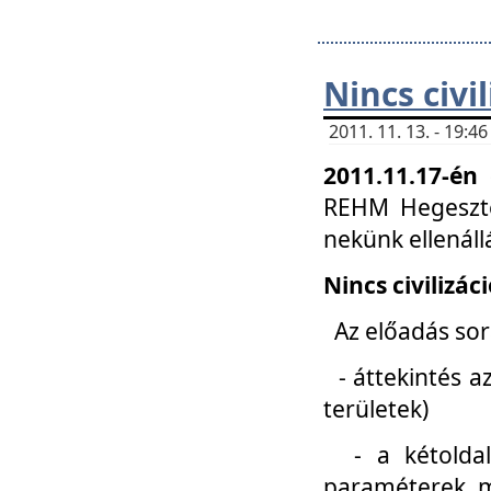
Nincs civi
2011. 11. 13. - 19:
2011.11.17-én
REHM Hegeszté
nekünk ellenál
Nincs civilizác
Az előadás sorá
- áttekintés az
területek)
- a kétoldali 
paraméterek, m