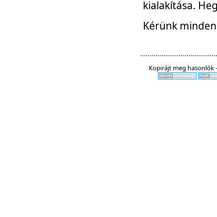
kialakítása. He
Kérünk mindenki
Kopirájt meg hasonlók -