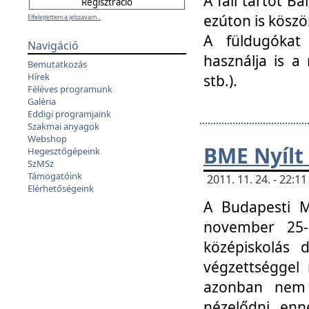
A fali tartót B
ezúton is köszö
Elfelejtettem a jelszavam...
A füldugókat
Navigáció
használja is a 
Bemutatkozás
Hírek
stb.).
Féléves programunk
Galéria
Eddigi programjaink
Szakmai anyagok
Webshop
BME Nyílt
Hegesztőgépeink
SzMSz
Támogatóink
2011. 11. 24. - 22:
Elérhetőségeink
A Budapesti 
november 25-
középiskolás d
végzettséggel
azonban nem 
nézelődni, enn