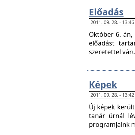
Előadás
2011. 09. 28. - 13:
Október 6.-án,
előadást tart
szeretettel vá
Képek
2011. 09. 28. - 13:
Új képek kerülte
tanár úrnál lé
programjaink m