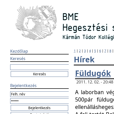
Kezdőlap
1
|
2
|
3
|
4
|
5
|
6
|
7
|
8
Hírek
Keresés
Füldugók
2011. 12. 02. - 20:
Bejelentkezés
A laborban vég
500pár füldugó
ellenállásheges