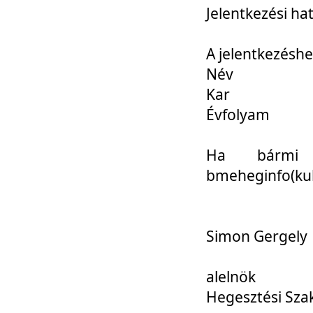
Jelentkezési ha
A jelentkezéshe
Név
Kar
Évfolyam
Ha bármi 
bmeheginfo(kuk
Simon Gergely
alelnök
Hegesztési Sza