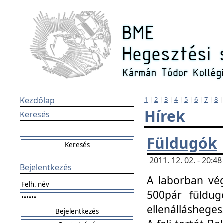
Kezdőlap
1
|
2
|
3
|
4
|
5
|
6
|
7
|
8
Hírek
Keresés
Füldugók
2011. 12. 02. - 20:
Bejelentkezés
A laborban vég
500pár füldugó
ellenállásheges