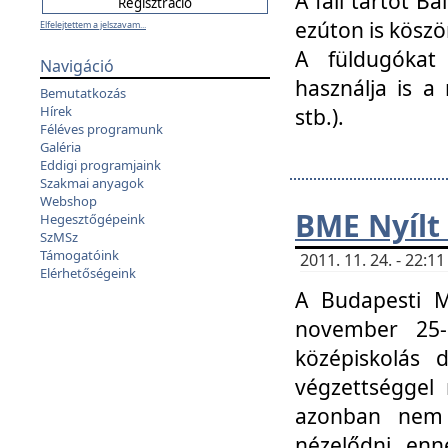
A fali tartót B
ezúton is köszö
Elfelejtettem a jelszavam...
A füldugókat
Navigáció
használja is a 
Bemutatkozás
Hírek
stb.).
Féléves programunk
Galéria
Eddigi programjaink
Szakmai anyagok
Webshop
BME Nyílt
Hegesztőgépeink
SzMSz
Támogatóink
2011. 11. 24. - 22:
Elérhetőségeink
A Budapesti 
november 25-
középiskolás d
végzettséggel
azonban nem 
nézelődni, enn