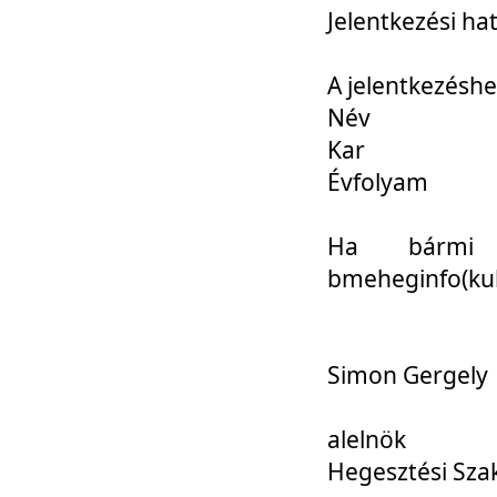
Jelentkezési ha
A jelentkezéshe
Név
Kar
Évfolyam
Ha bármi 
bmeheginfo(kuk
Simon Gergely
alelnök
Hegesztési Sza