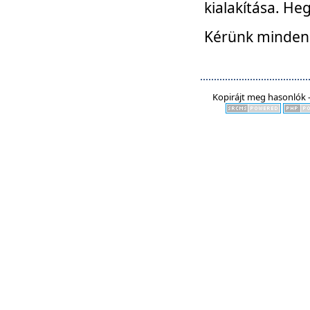
kialakítása. He
Kérünk mindenki
Kopirájt meg hasonlók -