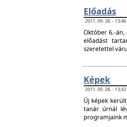
Előadás
2011. 09. 28. - 13:
Október 6.-án,
előadást tart
szeretettel vá
Képek
2011. 09. 28. - 13:
Új képek kerülte
tanár úrnál lé
programjaink m