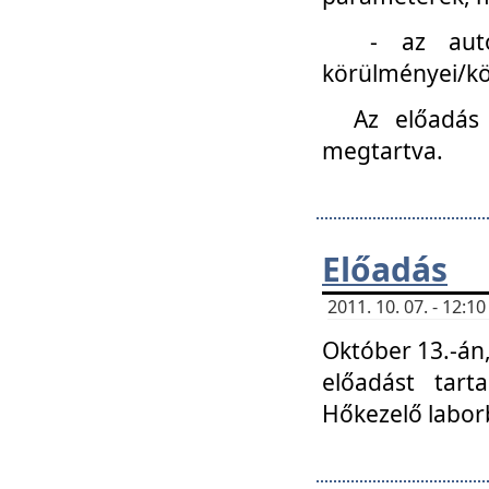
- az autóipa
körülményei/k
Az előadás
megtartva.
Előadás
2011. 10. 07. - 12:
Október 13.-án,
előadást tar
Hőkezelő labor