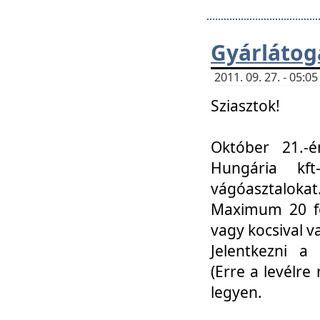
Gyárlátoga
2011. 09. 27. - 05:
Sziasztok!
Október 21.-é
Hungária kf
vágóasztalokat
Maximum 20 fő
vagy kocsival 
Jelentkezni a 
(Erre a levélre 
legyen.