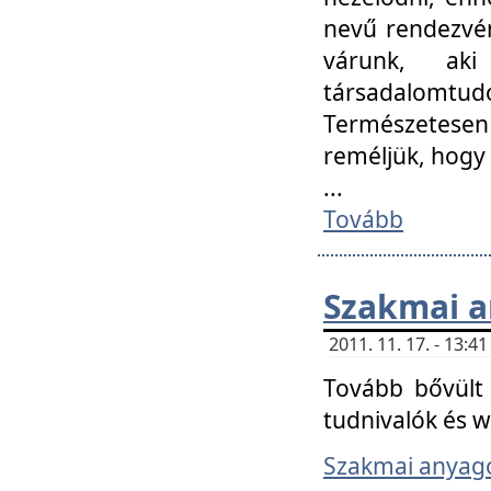
nevű rendezvén
várunk, aki
társadalomtud
Természetesen
reméljük, hogy
...
Tovább
Szakmai 
2011. 11. 17. - 13:
Tovább bővült 
tudnivalók és 
Szakmai anyag