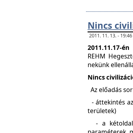
Nincs civi
2011. 11. 13. - 19:
2011.11.17-én
REHM Hegeszté
nekünk ellenál
Nincs civilizác
Az előadás sorá
- áttekintés az
területek)
- a kétoldali 
paraméterek, m