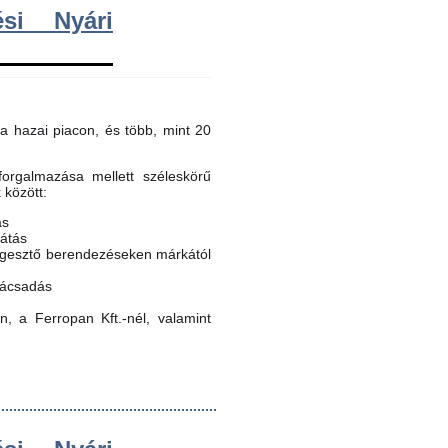
si Nyári
a hazai piacon, és több, mint 20
orgalmazása mellett széleskörű
k között:
ás
látás
egesztő berendezéseken márkától
nácsadás
, a Ferropan Kft.-nél, valamint