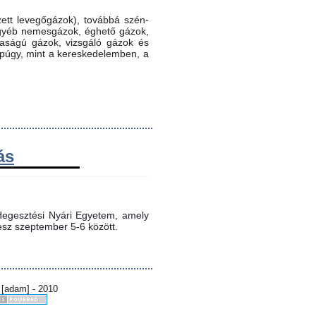
ett levegőgázok), továbbá szén-
 egyéb nemesgázok, éghető gázok,
ztaságú gázok, vizsgáló gázok és
ppúgy, mint a kereskedelemben, a
ás
egesztési Nyári Egyetem, amely 
sz szeptember 5-6 között.
 [adam] - 2010