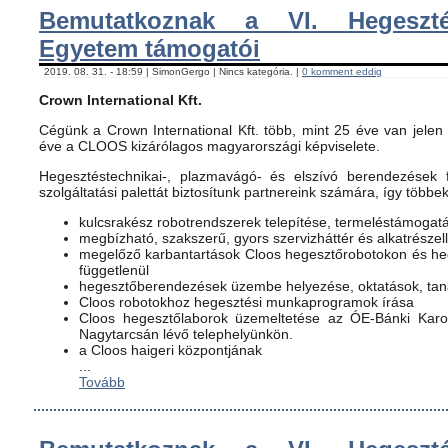
Bemutatkoznak a VI. Hegeszté
Egyetem támogatói
2019. 08. 31. - 18:59 | SimonGergo | Nincs kategória. |
0 komment eddig
Crown International Kft.
Cégünk a Crown International Kft. több, mint 25 éve van jelen 
éve a CLOOS kizárólagos magyarországi képviselete.
Hegesztéstechnikai-, plazmavágó- és elszívó berendezések f
szolgáltatási palettát biztosítunk partnereink számára, így többe
kulcsrakész robotrendszerek telepítése, termeléstámogat
megbízható, szakszerű, gyors szervizháttér és alkatrészel
megelőző karbantartások Cloos hegesztőrobotokon és h
függetlenül
hegesztőberendezések üzembe helyezése, oktatások, ta
Cloos robotokhoz hegesztési munkaprogramok írása
Cloos hegesztőlaborok üzemeltetése az ÓE-Bánki Karon
Nagytarcsán lévő telephelyünkön.
a Cloos haigeri központjának
...
Tovább