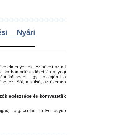
si Nyári
vetelményeinek. Ez növeli az ott
 a karbantartási időket és anyagi
ési költségeit, így hozzájárul a
éséhez. Sőt, a külső, az üzemen
gozók egészsége és környezetük
ás, forgácsolás, illetve egyéb