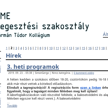
Ál
1
|
2
|
3
|
4
|
5
|
6
|
7
|
8
|
9
|
10
|
11
|
12
|
13
|
14
|
15
|
16
|
17
|
18
|
Hírek
3. heti programok
2019. 09. 23. - 05:38 | SimonGergo | Nincs kategória. |
0 komment eddig
A héten kedden a szokásos időben 18-20, csütörtökön pedig 16-18 k
akik már részt vettek a kötelező előadásokon.
Elindult a tagregisztráció! A regisztrációs form
ezen a linken
érhe
figyelmét, hogy a tagságot minden félévben meg kell újítani!
A laborfoglalkozásokon való részvétel feltétele, a balesetvédelmi és a
félévben egyszer kell részt venni.). A balesetvédelmi
...
Tovább