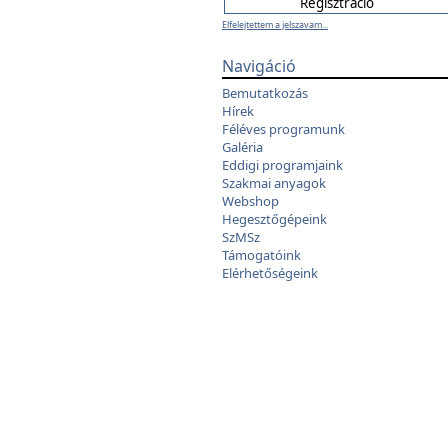
Elfelejtettem a jelszavam...
Navigáció
Bemutatkozás
Hírek
Féléves programunk
Galéria
Eddigi programjaink
Szakmai anyagok
Webshop
Hegesztőgépeink
SzMSz
Támogatóink
Elérhetőségeink