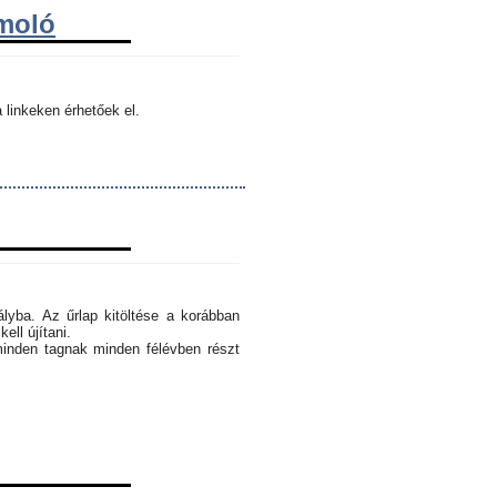
ámoló
 linkeken érhetőek el.
ályba. Az űrlap kitöltése a korábban
ell újítani.
minden tagnak minden félévben részt