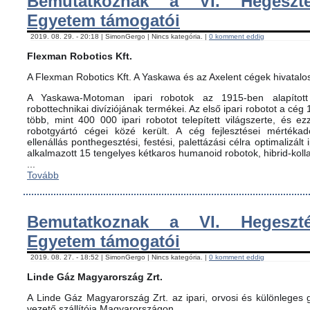
Bemutatkoznak a VI. Hegeszté
Egyetem támogatói
2019. 08. 29. - 20:18 | SimonGergo | Nincs kategória. |
0 komment eddig
Flexman Robotics Kft.
A Flexman Robotics Kft. A Yaskawa és az Axelent cégek hivatalo
A Yaskawa-Motoman ipari robotok az 1915-ben alapított 
robottechnikai divíziójának termékei. Az első ipari robotot a cég
több, mint 400 000 ipari robotot telepített világszerte, és ez
robotgyártó cégei közé került. A cég fejlesztései mértéka
ellenállás ponthegesztési, festési, palettázási célra optimalizált
alkalmazott 15 tengelyes kétkaros humanoid robotok, hibrid-koll
...
Tovább
Bemutatkoznak a VI. Hegeszté
Egyetem támogatói
2019. 08. 27. - 18:52 | SimonGergo | Nincs kategória. |
0 komment eddig
Linde Gáz Magyarország Zrt.
A Linde Gáz Magyarország Zrt. az ipari, orvosi és különleges
vezető szállítója Magyarországon.