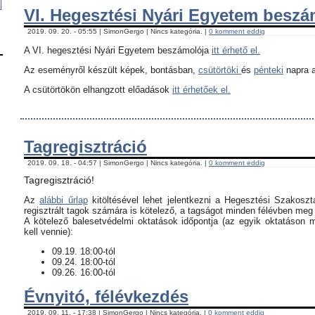
VI. Hegesztési Nyári Egyetem besz
2019. 09. 20. - 05:55 | SimonGergo | Nincs kategória. |
0 komment eddig
A VI. hegesztési Nyári Egyetem beszámolója
itt érhető el.
Az eseményről készült képek, bontásban,
csütörtöki
és
pénteki
napra a
A csütörtökön elhangzott előadások
itt érhetőek el.
Tagregisztráció
2019. 09. 18. - 04:57 | SimonGergo | Nincs kategória. |
0 komment eddig
Tagregisztráció!
Az
alábbi űrlap
kitöltésével lehet jelentkezni a Hegesztési Szakoszt
regisztrált tagok számára is kötelező, a tagságot minden félévben meg k
​A kötelező balesetvédelmi oktatások időpontja (az egyik oktatáson 
kell vennie):
09.19. 18:00-tól
09.24. 18:00-tól
09.26. 16:00-tól
Évnyitó, félévkezdés
2019. 09. 11. - 17:38 | SimonGergo | Nincs kategória. |
0 komment eddig