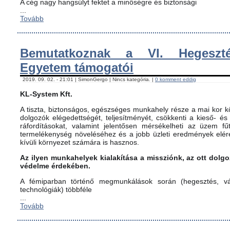
A cég nagy hangsúlyt fektet a minőségre és biztonsági
...
Tovább
Bemutatkoznak a VI. Hegeszté
Egyetem támogatói
2019. 09. 02. - 21:01 | SimonGergo | Nincs kategória. |
0 komment eddig
KL-System Kft.
A tiszta, biztonságos, egészséges munkahely része a mai kor kö
dolgozók elégedettségét, teljesítményét, csökkenti a kieső- és
ráfordításokat, valamint jelentősen mérsékelheti az üzem fűt
termelékenység növeléséhez és a jobb üzleti eredmények elér
kívüli környezet számára is hasznos.
Az ilyen munkahelyek kialakítása a missziónk, az ott dol
védelme érdekében.
A fémiparban történő megmunkálások során (hegesztés, vág
technológiák) többféle
...
Tovább