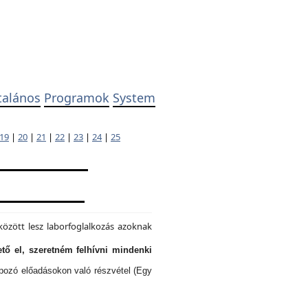
talános
Programok
System
19
|
20
|
21
|
22
|
23
|
24
|
25
özött lesz laborfoglalkozás azoknak
tő el, szeretném felhívni mindenki
lapozó előadásokon való részvétel (Egy