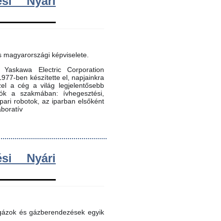
si Nyári
s magyarországi képviselete.
Yaskawa Electric Corporation
 1977-ben készítette el, napjainkra
zel a cég a világ legjelentősebb
dók a szakmában: ívhegesztési,
 ipari robotok, az iparban elsőként
aboratív
si Nyári
 gázok és gázberendezések egyik