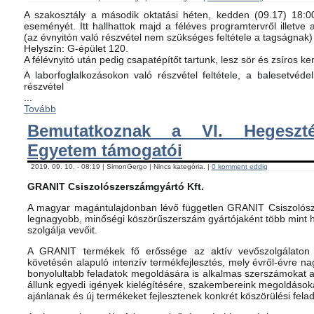
A szakosztály a második oktatási héten, kedden (09.17) 18:00-
eseményét. Itt hallhattok majd a féléves programtervről illetve 
(az évnyitón való részvétel nem szükséges feltétele a tagságnak)
Helyszín: G-épület 120.
A félévnyitó után pedig csapatépítőt tartunk, lesz sör és zsíros ke
A laborfoglalkozásokon való részvétel feltétele, a balesetvéd
részvétel
...
Tovább
Bemutatkoznak a VI. Hegeszté
Egyetem támogatói
2019. 09. 10. - 08:19 | SimonGergo | Nincs kategória. |
0 komment eddig
GRANIT Csiszolószerszámgyártó Kft.
A magyar magántulajdonban lévő független GRANIT Csiszolósz
legnagyobb, minőségi köszörűszerszám gyártójaként több mint h
szolgálja vevőit.
A GRANIT termékek fő erőssége az aktív vevőszolgálaton 
követésén alapuló intenzív termékfejlesztés, mely évről-évre na
bonyolultabb feladatok megoldására is alkalmas szerszámokat 
állunk egyedi igények kielégítésére, szakembereink megoldásoka
ajánlanak és új termékeket fejlesztenek konkrét köszörülési fela