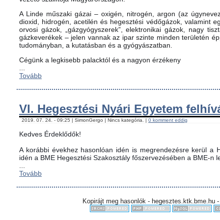
A Linde műszaki gázai – oxigén, nitrogén, argon (az úgynevez
dioxid, hidrogén, acetilén és hegesztési védőgázok, valamint
orvosi gázok, „gázgyógyszerek”, elektronikai gázok, nagy tis
gázkeverékek – jelen vannak az ipar szinte minden területén é
tudományban, a kutatásban és a gyógyászatban.
Cégünk a legkisebb palacktól és a nagyon érzékeny
...
Tovább
VI. Hegesztési Nyári Egyetem felhív
2019. 07. 24. - 09:25 | SimonGergo | Nincs kategória. |
0 komment eddig
Kedves Érdeklődők!
A korábbi évekhez hasonlóan idén is megrendezésre kerül a H
idén a BME Hegesztési Szakosztály főszervezésében a BME-n le
...
Tovább
Kopirájt meg hasonlók - hegesztes.ktk.bme.hu -