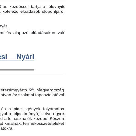
ás kezdéssel tartja a félévnyitó
a kötelező előadások időpontjáról.
nyér.
elmi és alapozó előadásokon való
si Nyári
erszámgyártó Kft. Magyarország
atvan év szakmai tapasztalatával
és a piaci igények folyamatos
gyobb teljesítményű, illetve egyre
ad a felhasználók kezébe. Készen
t kínálnak, termékösszetételeket
datokra.