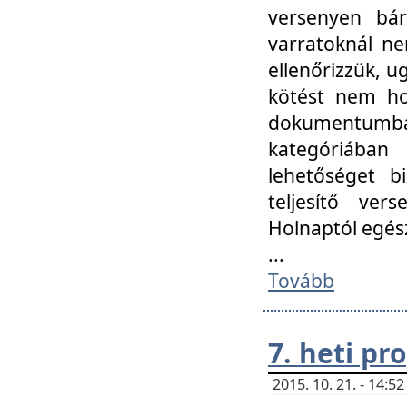
versenyen bár
varratoknál ne
ellenőrizzük, u
kötést nem hoz
dokumentumban 
kategóriába
lehetőséget bi
teljesítő ver
Holnaptól egés
...
Tovább
7. heti p
2015. 10. 21. - 14: