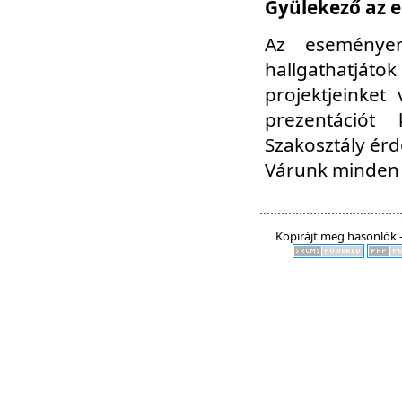
Gyülekező az e
Az eseményen
hallgathatjáto
projektjeinket
prezentációt
Szakosztály ér
Várunk minden 
Kopirájt meg hasonlók -