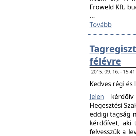
Froweld Kft. bu
...
Tovább
Tagregis
félévre
2015. 09. 16. - 15:
Kedves régi és 
Jelen
kérdőív 
Hegesztési Szak
eddigi tagság n
kérdőívet, aki
felvesszük a le