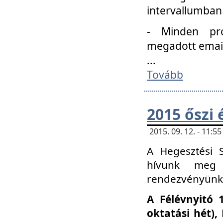
intervallumban
- Minden pro
megadott email 
...
Tovább
2015 őszi 
2015. 09. 12. - 11:
A Hegesztési S
hívunk meg 
rendezvényünk
A Félévnyitó 
oktatási hét)