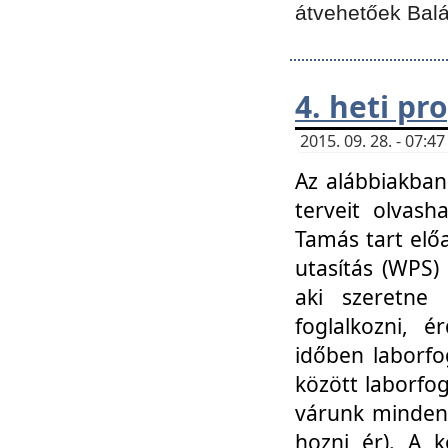
átvehetőek Balá
4. heti p
2015. 09. 28. - 07:
Az alábbiakban 
terveit olvash
Tamás tart elő
utasítás (WPS)
aki szeretne k
foglalkozni, 
időben laborfo
között laborfog
várunk mindenk
hozni ér). A 