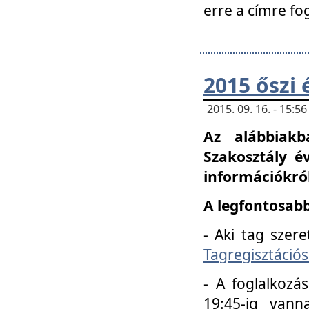
erre a címre fo
2015 őszi 
2015. 09. 16. - 15:
Az alábbiakb
Szakosztály é
információkról
A legfontosabb
- Aki tag szere
Tagregisztációs
- A foglalkozá
19:45-ig vann