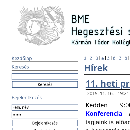
Kezdőlap
1
|
2
|
3
|
4
|
5
|
6
|
7
|
8
Hírek
Keresés
11. heti 
2015. 11. 16. - 19:
Bejelentkezés
Kedden 9:
Konferencia
tagjaink is elő