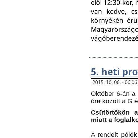
elől 12:30-kor,
van kedve, cs
környékén érün
Magyarországo
vágóberendezé
5. heti p
2015. 10. 06. - 06:
Október 6-án a 
óra között a G 
Csütörtökön a
miatt a foglal
A rendelt póló