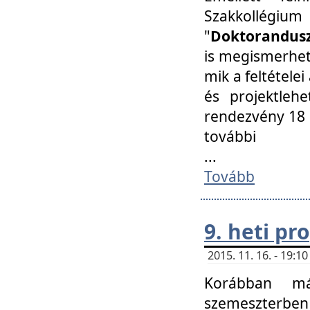
Szakkollégi
"
Doktorandusz
is megismerhet
mik a feltétele
és projektleh
rendezvény 18 
további
...
Tovább
9. heti p
2015. 11. 16. - 19:
Korábban má
szemeszterben