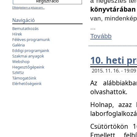
a hegesztés ter
könyvtárában
Elfelejtettem a jelszavam...
van, mindenké
Navigáció
...
Bemutatkozás
Hírek
Tovább
Féléves programunk
Galéria
Eddigi programjaink
Szakmai anyagok
10. heti 
Webshop
Hegesztőgépeink
2015. 11. 16. - 19:
SzMSz
Támogatóink
Az alábbiakb
Elérhetőségeink
olvashattok.
Holnap, azaz 
laborfoglalkozá
Csütörtökön 16
Emellett fe