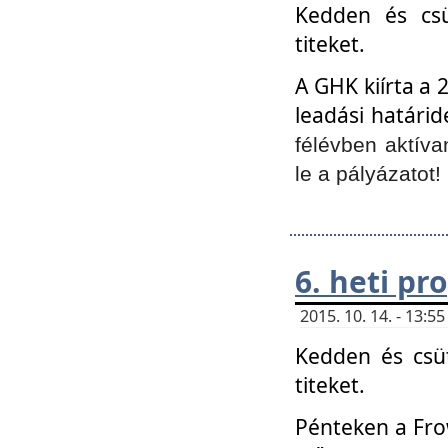
Kedden és csü
titeket.
A GHK kiírta a 
leadási határid
félévben aktíva
le a pályázatot!
6. heti p
2015. 10. 14. - 13:
Kedden és csüt
titeket.
Pénteken a Frow