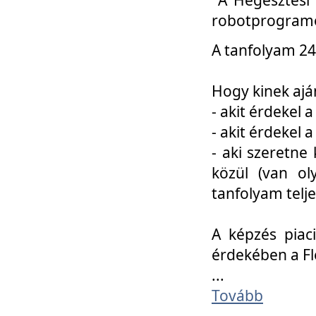
robotprogramo
A tanfolyam 24
Hogy kinek ajá
- akit érdekel 
- akit érdekel
- aki szeretne 
közül (van ol
tanfolyam telje
A képzés piac
érdekében a F
...
Tovább