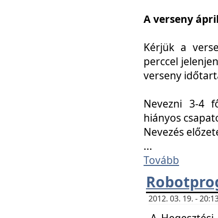
A verseny ápril
Kérjük a vers
perccel jelenje
verseny időtar
Nevezni 3-4 f
hiányos csapat
Nevezés előze
...
Tovább
Robotpro
2012. 03. 19. - 20:
A Hegesztési S