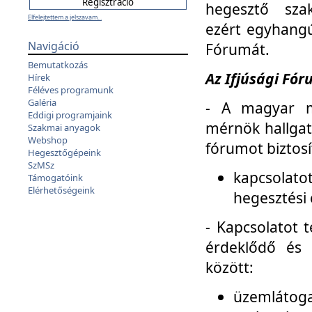
hegesztő sza
Elfelejtettem a jelszavam...
ezért egyhangú
Navigáció
Fórumát.
Bemutatkozás
Az Ifjúsági Fóru
Hírek
Féléves programunk
Galéria
- A magyar m
Eddigi programjaink
mérnök hallgat
Szakmai anyagok
Webshop
fórumot biztosí
Hegesztőgépeink
SzMSz
kapcsolat
Támogatóink
Elérhetőségeink
hegesztési 
- Kapcsolatot t
érdeklődő és 
között:
üzemlátoga