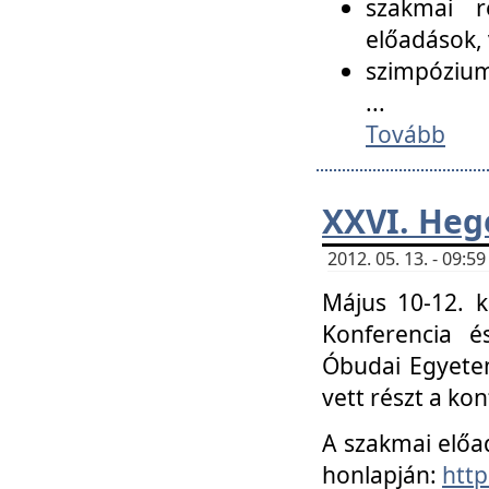
szakmai r
előadások, 
szimpózium
...
Tovább
XXVI. Heg
2012. 05. 13. - 09:
Május 10-12. k
Konferencia é
Óbudai Egyetem
vett részt a ko
A szakmai előa
honlapján:
http