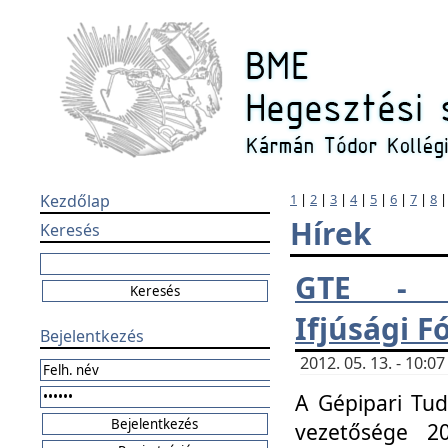
Kezdőlap
1
|
2
|
3
|
4
|
5
|
6
|
7
|
8
Hírek
Keresés
GTE - H
Ifjúsági 
Bejelentkezés
2012. 05. 13. - 10:
A Gépipari Tu
vezetősége 20