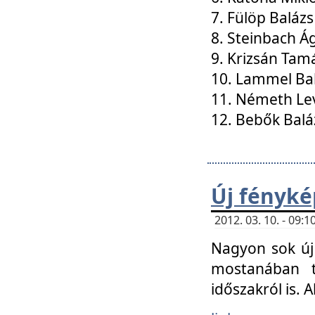
7. Fülöp Balázs
8. Steinbach Á
9. Krizsán Tam
10. Lammel Ba
11. Németh Le
12. Bebők Balá
Új fényké
2012. 03. 10. - 09
Nagyon sok új 
mostanában t
időszakról is. A