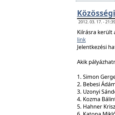
Közösségi
2012. 03. 17. - 21
Kiírásra kerül
link
Jelentkezési ha
Akik pályázhat
1. Simon Gerge
2. Bebesi Ádá
3. Uzonyi Sánd
4. Kozma Bálin
5. Hahner Kris
6. Katona Mikl