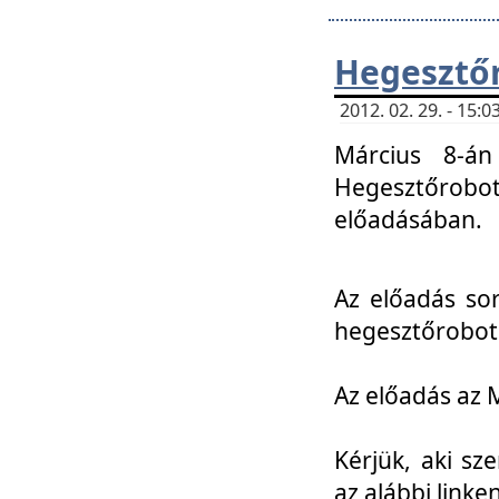
Hegesztőr
2012. 02. 29. - 15:
Március 8-án
Hegesztőrobo
előadásában.
Az előadás so
hegesztőroboto
Az előadás az 
Kérjük, aki sz
az alábbi linken