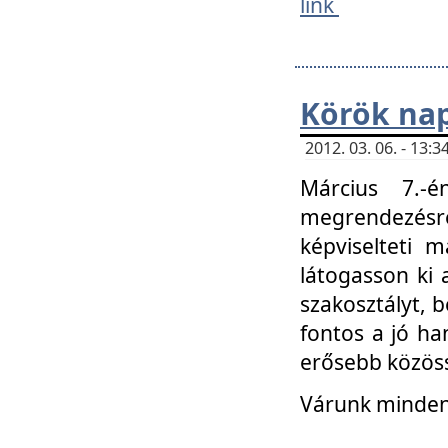
link
Körök na
2012. 03. 06. - 13
Március 7.-
megrendezésre
képviselteti 
látogasson ki 
szakosztályt, b
fontos a jó ha
erősebb közöss
Várunk mindenk