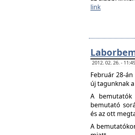
link
Laborbem
2012. 02. 26. - 11:
Február 28-án
új tagunknak a
A bemutatók 
bemutató sorá
és az ott megta
A bemutatókon 
miatt.