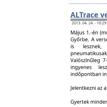
ALTrace v
2013. 04. 24. - 10:
Május 1.-én (m
Győrbe. A vers
is lesznek
pneumatikusak
Valószínűleg 7
ingyenes lesz
indőpontban in
Jelentkezni az a
Gyertek mindenk