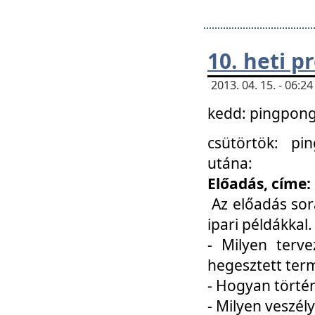
10. heti 
2013. 04. 15. - 06:
kedd: pingpong 
csütörtök: pi
utána:
Előadás, címe:
Az előadás sor
ipari példákkal
- Milyen terve
hegesztett ter
- Hogyan törté
- Milyen veszély