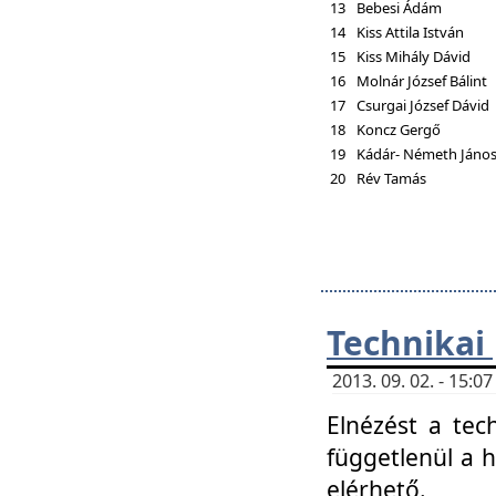
13
Bebesi Ádám
14
Kiss Attila István
15
Kiss Mihály Dávid
16
Molnár József Bálint
17
Csurgai József Dávid
18
Koncz Gergő
19
Kádár- Németh Jáno
20
Rév Tamás
Technikai
2013. 09. 02. - 15:
Elnézést a tec
függetlenül a 
elérhető.