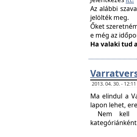
Az alábbi szav
jelölték meg.
Őket szeretném 
e még az időpo
Ha valaki tud 
Varratver
2013. 04. 30. - 12:
Ma elindul a V
lapon lehet, er
Nem kell mi
kategóriánként 