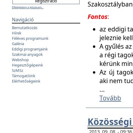
Szakosztályban
Elfelejtettem a jelszavam...
Fontos
:
Navigáció
az eddigi 
Bemutatkozás
Hírek
jeleznie ke
Féléves programunk
Galéria
A gyűlés az
Eddigi programjaink
a régi tago
Szakmai anyagok
Webshop
kérünk min
Hegesztőgépeink
SzMSz
Az új tago
Támogatóink
aki nem tud
Elérhetőségeink
...
Tovább
Közösségi
2013. 09. 08. - 09: