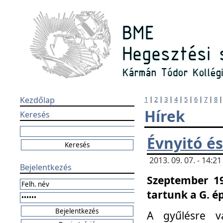
Kezdőlap
1
|
2
|
3
|
4
|
5
|
6
|
7
|
8
Hírek
Keresés
Évnyitó és
2013. 09. 07. - 14:
Bejelentkezés
Szeptember 19
tartunk a G. é
A gyűlésre v