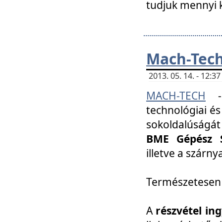
tudjuk mennyi k
Mach-Tech 
2013. 05. 14. - 12:
MACH-TECH
technológiai és
sokoldalúságát
BME Gépész S
illetve a szárn
Természetesen
A
részvétel in