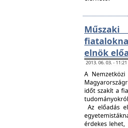
Műsza
fiatalokn
elnök elő
2013. 06. 03. - 11:
A Nemzetközi 
Magyarországr
időt szakít a f
tudományokról 
Az előadás el
egyetemisták
érdekes lehet,