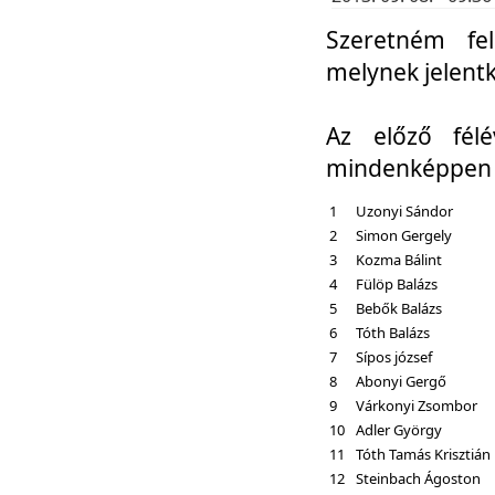
Szeretném fel
melynek jelent
Az előző fél
mindenképpen a
1
Uzonyi Sándor
2
Simon Gergely
3
Kozma Bálint
4
Fülöp Balázs
5
Bebők Balázs
6
Tóth Balázs
7
Sípos józsef
8
Abonyi Gergő
9
Várkonyi Zsombor
10
Adler György
11
Tóth Tamás Krisztián
12
Steinbach Ágoston