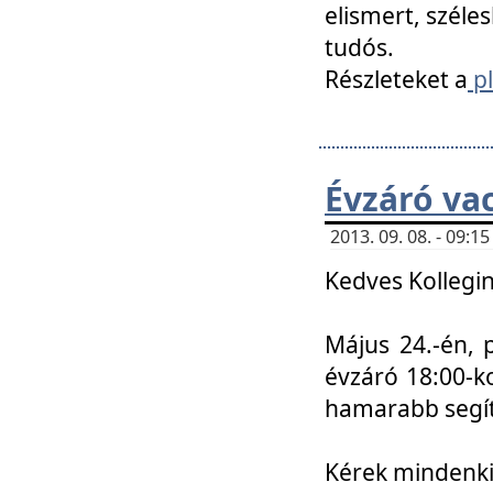
elismert, széle
tudós.
Részleteket a
pl
Évzáró va
2013. 09. 08. - 09:
Kedves Kollegin
Május 24.-én, 
évzáró 18:00-ko
hamarabb segít
Kérek mindenkit