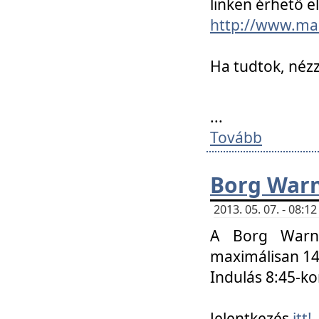
linken érhető el
http://www.mac
Ha tudtok, nézz
...
Tovább
Borg Warn
2013. 05. 07. - 08:
A Borg Warne
maximálisan 14 
Indulás 8:45-ko
Jelentkezés
itt!