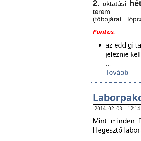
2.
hé
oktatási
terem
(főbejárat - lépc
Fontos
:
az eddigi 
jeleznie ke
...
Tovább
Laborpako
2014. 02. 03. - 12:
Mint minden f
Hegesztő labor