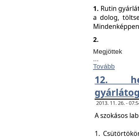
1.
Rutin gyárlá
a dolog, tölts
Mindenképpen 
2.
Megjöttek
...
Tovább
12. h
gyárlátog
2013. 11. 26. - 07
A szokásos lab
1. Csütörtökö