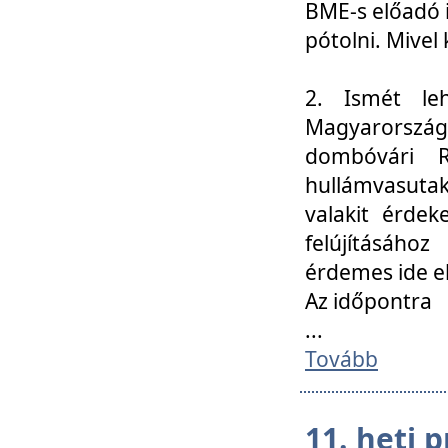
BME-s előadó i
pótolni. Mivel 
2. Ismét le
Magyarország
dombóvári R
hullámvasuta
valakit érdek
felújításáh
érdemes ide el
Az időpontra
...
Tovább
11. heti