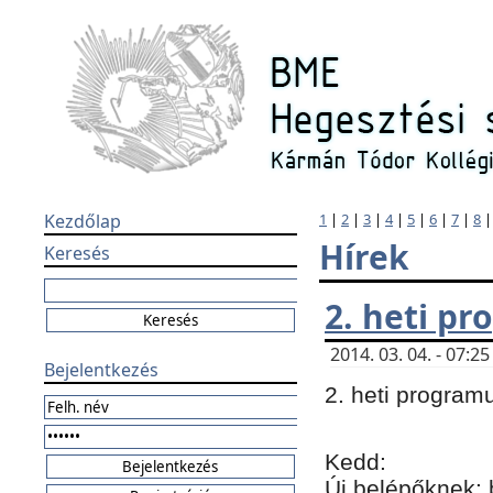
Kezdőlap
1
|
2
|
3
|
4
|
5
|
6
|
7
|
8
Hírek
Keresés
2. heti p
2014. 03. 04. - 07:
Bejelentkezés
2. heti program
Kedd:
Új belépőknek: 