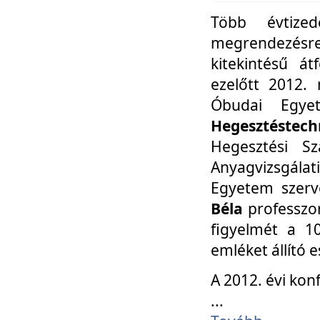
Több évtize
megrendezésr
kitekintésű á
ezelőtt 2012.
Óbudai Egy
Hegesztéstechn
Hegesztési Sz
Anyagvizsgála
Egyetem szerv
Béla
professzor
figyelmét a 10
emléket állító
A 2012. évi ko
...