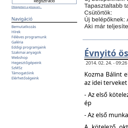
Tapasztaltabb t
Elfelejtettem a jelszavam...
Csütörtök:
Navigáció
Új belépőknek: 
Aki már teljesít
Bemutatkozás
Hírek
Féléves programunk
Galéria
Eddigi programjaink
Évnyitó ö
Szakmai anyagok
Webshop
2014. 02. 24. - 09:
Hegesztőgépeink
SzMSz
Kozma Bálint el
Támogatóink
Elérhetőségeink
az idei terveket
- Az első kötele
ép
- Az első munka
A kötelező ok