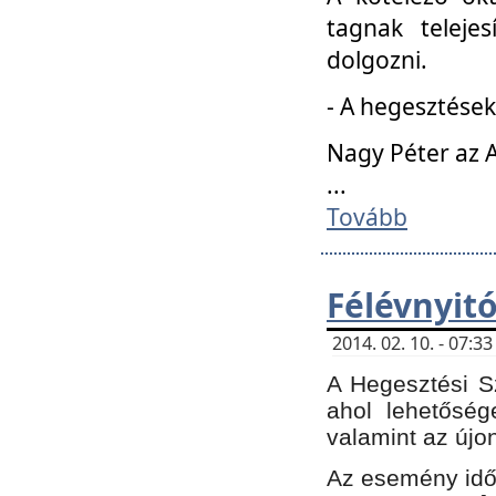
tagnak teleje
dolgozni.
- A hegesztések
Nagy Péter az A
...
Tovább
Félévnyit
2014. 02. 10. - 07:
A Hegesztési Sz
ahol lehetőség
valamint az újo
Az esemény időp