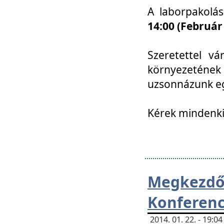
A laborpakolá
14:00 (Február
Szeretettel vá
környezetének
uzsonnázunk eg
Kérek mindenki
Megkezd
Konferenc
2014. 01. 22. - 19: