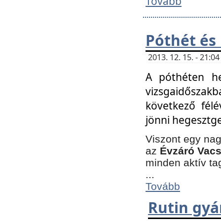
Tovább
Póthét és
2013. 12. 15. - 21:
A póthéten he
vizsgaidőszak
következő félé
jönni hegesztge
Viszont egy nag
az
Évzáró Vacs
minden aktív ta
...
Tovább
Rutin gyá