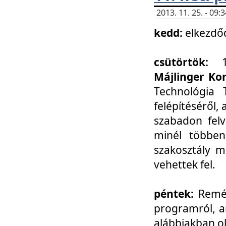
2013. 11. 25. - 09
kedd:
elkezdő
csütörtök:
Májlinger Ko
Technológia 
felépítéséről,
szabadon felv
minél többen
szakosztály m
vehettek fel.
péntek:
Remél
programról, a
alábbiakban ol