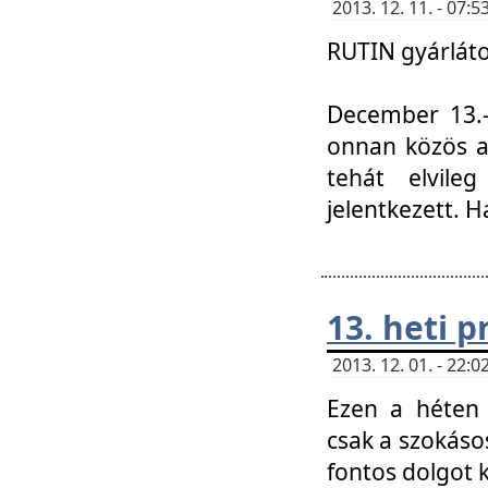
2013. 12. 11. - 07
RUTIN gyárláto
December 13.-á
onnan közös a
tehát elvile
jelentkezett. H
13. heti 
2013. 12. 01. - 22
Ezen a héten
csak a szokáso
fontos dolgot 