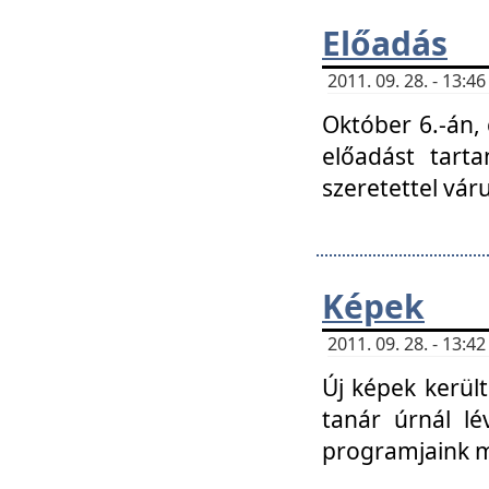
Előadás
2011. 09. 28. - 13:
Október 6.-án,
előadást tart
szeretettel vá
Képek
2011. 09. 28. - 13:
Új képek kerülte
tanár úrnál lé
programjaink m