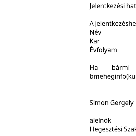
Jelentkezési ha
A jelentkezéshe
Név
Kar
Évfolyam
Ha bármi 
bmeheginfo(kuk
Simon Gergely
alelnök
Hegesztési Sza