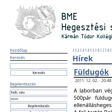
Kezdőlap
1
|
2
|
3
|
4
|
5
|
6
|
7
|
8
Hírek
Keresés
Füldugók
2011. 12. 02. - 20:
Bejelentkezés
A laborban vég
500pár füldugó
ellenállásheges