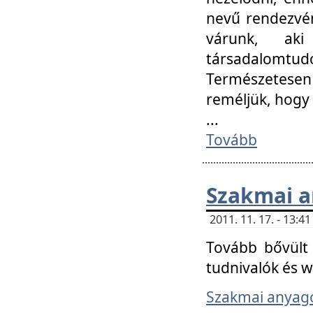
nevű rendezvén
várunk, aki
társadalomtud
Természetesen
reméljük, hogy
...
Tovább
Szakmai 
2011. 11. 17. - 13:
Tovább bővült 
tudnivalók és 
Szakmai anyag