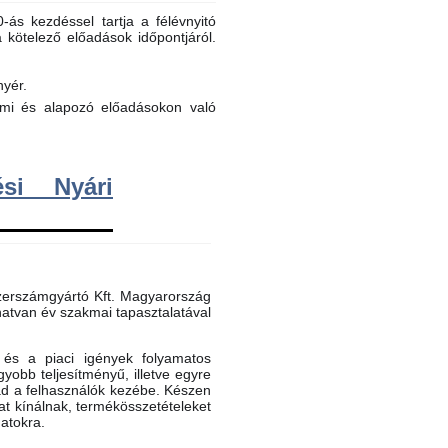
ás kezdéssel tartja a félévnyitó
a kötelező előadások időpontjáról.
nyér.
elmi és alapozó előadásokon való
si Nyári
erszámgyártó Kft. Magyarország
atvan év szakmai tapasztalatával
és a piaci igények folyamatos
gyobb teljesítményű, illetve egyre
ad a felhasználók kezébe. Készen
t kínálnak, termékösszetételeket
datokra.