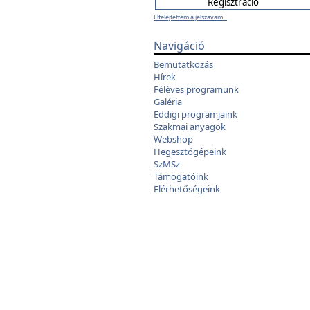
Elfelejtettem a jelszavam...
Navigáció
Bemutatkozás
Hírek
Féléves programunk
Galéria
Eddigi programjaink
Szakmai anyagok
Webshop
Hegesztőgépeink
SzMSz
Támogatóink
Elérhetőségeink