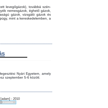
ett levegőgázok), továbbá szén-
 egyéb nemesgázok, éghető gázok,
ztaságú gázok, vizsgáló gázok és
ppúgy, mint a kereskedelemben, a
ás
egesztési Nyári Egyetem, amely 
sz szeptember 5-6 között.
 [adam] - 2010