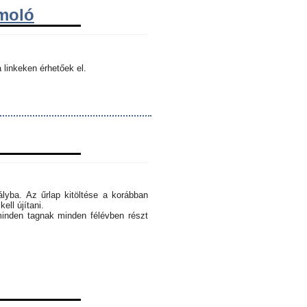
ámoló
 linkeken érhetőek el.
ályba. Az űrlap kitöltése a korábban
ell újítani.
minden tagnak minden félévben részt