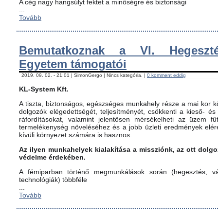
A cég nagy hangsúlyt fektet a minőségre és biztonsági
...
Tovább
Bemutatkoznak a VI. Hegeszté
Egyetem támogatói
2019. 09. 02. - 21:01 | SimonGergo | Nincs kategória. |
0 komment eddig
KL-System Kft.
A tiszta, biztonságos, egészséges munkahely része a mai kor kö
dolgozók elégedettségét, teljesítményét, csökkenti a kieső- és
ráfordításokat, valamint jelentősen mérsékelheti az üzem fűt
termelékenység növeléséhez és a jobb üzleti eredmények elér
kívüli környezet számára is hasznos.
Az ilyen munkahelyek kialakítása a missziónk, az ott dol
védelme érdekében.
A fémiparban történő megmunkálások során (hegesztés, vág
technológiák) többféle
...
Tovább