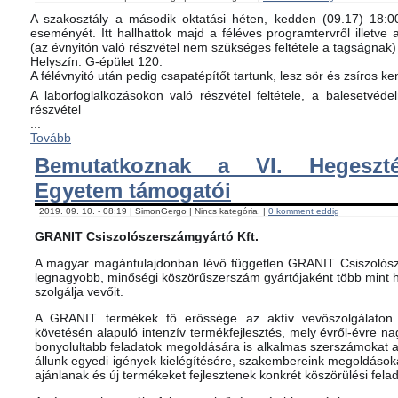
A szakosztály a második oktatási héten, kedden (09.17) 18:00-
eseményét. Itt hallhattok majd a féléves programtervről illetve 
(az évnyitón való részvétel nem szükséges feltétele a tagságnak)
Helyszín: G-épület 120.
A félévnyitó után pedig csapatépítőt tartunk, lesz sör és zsíros ke
A laborfoglalkozásokon való részvétel feltétele, a balesetvéd
részvétel
...
Tovább
Bemutatkoznak a VI. Hegeszté
Egyetem támogatói
2019. 09. 10. - 08:19 | SimonGergo | Nincs kategória. |
0 komment eddig
GRANIT Csiszolószerszámgyártó Kft.
A magyar magántulajdonban lévő független GRANIT Csiszolósz
legnagyobb, minőségi köszörűszerszám gyártójaként több mint h
szolgálja vevőit.
A GRANIT termékek fő erőssége az aktív vevőszolgálaton 
követésén alapuló intenzív termékfejlesztés, mely évről-évre na
bonyolultabb feladatok megoldására is alkalmas szerszámokat 
állunk egyedi igények kielégítésére, szakembereink megoldásoka
ajánlanak és új termékeket fejlesztenek konkrét köszörülési fela