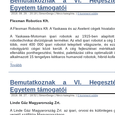
Bemutatkoznak a VI. Hegeszté
Egyetem támogatói
2019. 08. 29. - 20:18 | SimonGergo | Nincs kategória. |
0 komment eddig
Flexman Robotics Kft.
A Flexman Robotics Kft. A Yaskawa és az Axelent cégek hivatalo
A Yaskawa-Motoman ipari robotok az 1915-ben alapított 
robottechnikai divíziójának termékei. Az első ipari robotot a cég
több, mint 400 000 ipari robotot telepített világszerte, és ez
robotgyártó cégei közé került. A cég fejlesztései mértéka
ellenállás ponthegesztési, festési, palettázási célra optimalizált
alkalmazott 15 tengelyes kétkaros humanoid robotok, hibrid-koll
...
Tovább
Bemutatkoznak a VI. Hegeszté
Egyetem támogatói
2019. 08. 27. - 18:52 | SimonGergo | Nincs kategória. |
0 komment eddig
Linde Gáz Magyarország Zrt.
A Linde Gáz Magyarország Zrt. az ipari, orvosi és különleges
vezető szállítója Magyarországon.