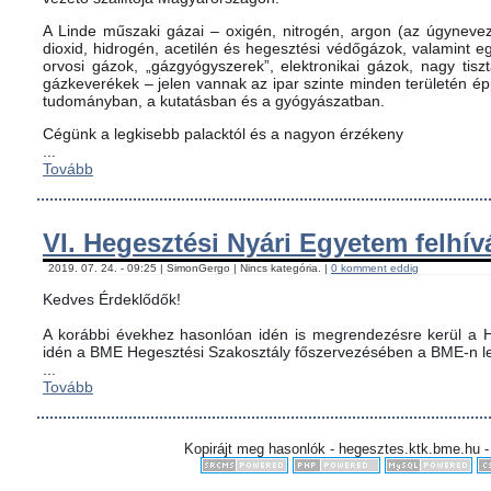
A Linde műszaki gázai – oxigén, nitrogén, argon (az úgynevez
dioxid, hidrogén, acetilén és hegesztési védőgázok, valamint
orvosi gázok, „gázgyógyszerek”, elektronikai gázok, nagy tis
gázkeverékek – jelen vannak az ipar szinte minden területén é
tudományban, a kutatásban és a gyógyászatban.
Cégünk a legkisebb palacktól és a nagyon érzékeny
...
Tovább
VI. Hegesztési Nyári Egyetem felhív
2019. 07. 24. - 09:25 | SimonGergo | Nincs kategória. |
0 komment eddig
Kedves Érdeklődők!
A korábbi évekhez hasonlóan idén is megrendezésre kerül a H
idén a BME Hegesztési Szakosztály főszervezésében a BME-n le
...
Tovább
Kopirájt meg hasonlók - hegesztes.ktk.bme.hu -