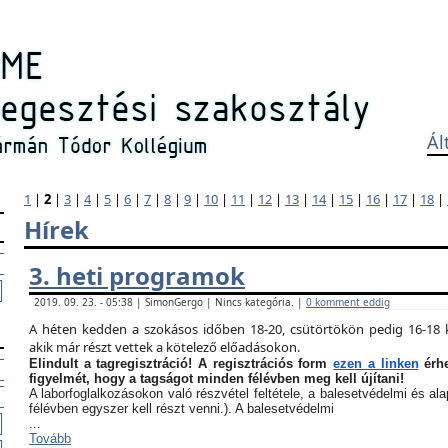
Ál
1
|
2
|
3
|
4
|
5
|
6
|
7
|
8
|
9
|
10
|
11
|
12
|
13
|
14
|
15
|
16
|
17
|
18
|
Hírek
3. heti programok
2019. 09. 23. - 05:38 | SimonGergo | Nincs kategória. |
0 komment eddig
A héten kedden a szokásos időben 18-20, csütörtökön pedig 16-18 k
akik már részt vettek a kötelező előadásokon.
Elindult a tagregisztráció! A regisztrációs form
ezen a linken
érhe
figyelmét, hogy a tagságot minden félévben meg kell újítani!
A laborfoglalkozásokon való részvétel feltétele, a balesetvédelmi és a
félévben egyszer kell részt venni.). A balesetvédelmi
...
Tovább