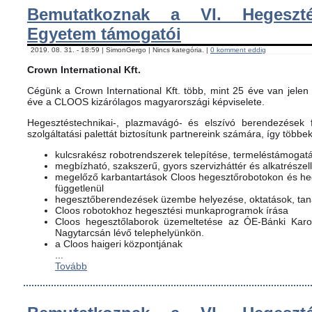
Bemutatkoznak a VI. Hegeszté
Egyetem támogatói
2019. 08. 31. - 18:59 | SimonGergo | Nincs kategória. |
0 komment eddig
Crown International Kft.
Cégünk a Crown International Kft. több, mint 25 éve van jelen 
éve a CLOOS kizárólagos magyarországi képviselete.
Hegesztéstechnikai-, plazmavágó- és elszívó berendezések f
szolgáltatási palettát biztosítunk partnereink számára, így többe
kulcsrakész robotrendszerek telepítése, termeléstámogat
megbízható, szakszerű, gyors szervizháttér és alkatrészel
megelőző karbantartások Cloos hegesztőrobotokon és h
függetlenül
hegesztőberendezések üzembe helyezése, oktatások, ta
Cloos robotokhoz hegesztési munkaprogramok írása
Cloos hegesztőlaborok üzemeltetése az ÓE-Bánki Karon
Nagytarcsán lévő telephelyünkön.
a Cloos haigeri központjának
...
Tovább