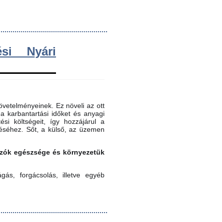
si Nyári
vetelményeinek. Ez növeli az ott
 a karbantartási időket és anyagi
ési költségeit, így hozzájárul a
éséhez. Sőt, a külső, az üzemen
gozók egészsége és környezetük
ás, forgácsolás, illetve egyéb