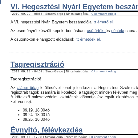
VI. Hegesztési Nyári Egyetem besz
2019. 09. 20. - 05:55 | SimonGergo | Nincs kategória. |
0 komment eddig
A VI. hegesztési Nyári Egyetem beszámolója
itt érhető el.
Az eseményről készült képek, bontásban,
csütörtöki
és
pénteki
napra a
A csütörtökön elhangzott előadások
itt érhetőek el.
Tagregisztráció
2019. 09. 18. - 04:57 | SimonGergo | Nincs kategória. |
0 komment eddig
Tagregisztráció!
Az
alábbi űrlap
kitöltésével lehet jelentkezni a Hegesztési Szakoszt
regisztrált tagok számára is kötelező, a tagságot minden félévben meg k
​A kötelező balesetvédelmi oktatások időpontja (az egyik oktatáson 
kell vennie):
09.19. 18:00-tól
09.24. 18:00-tól
09.26. 16:00-tól
Évnyitó, félévkezdés
2019. 09. 11. - 17:38 | SimonGergo | Nincs kategória. |
0 komment eddig