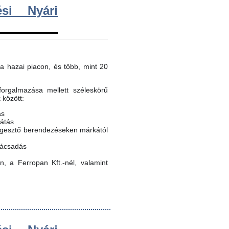
si Nyári
a hazai piacon, és több, mint 20
orgalmazása mellett széleskörű
k között:
ás
látás
egesztő berendezéseken márkától
nácsadás
, a Ferropan Kft.-nél, valamint