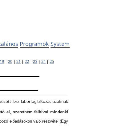
talános
Programok
System
19
|
20
|
21
|
22
|
23
|
24
|
25
özött lesz laborfoglalkozás azoknak
tő el, szeretném felhívni mindenki
lapozó előadásokon való részvétel (Egy