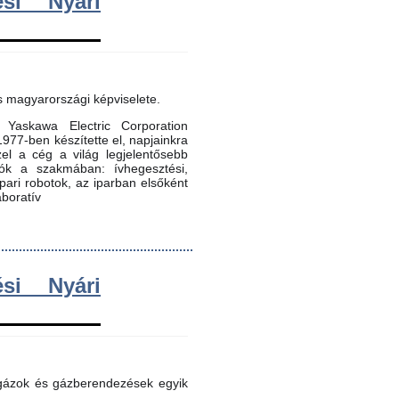
si Nyári
s magyarországi képviselete.
Yaskawa Electric Corporation
 1977-ben készítette el, napjainkra
zel a cég a világ legjelentősebb
dók a szakmában: ívhegesztési,
 ipari robotok, az iparban elsőként
aboratív
si Nyári
 gázok és gázberendezések egyik