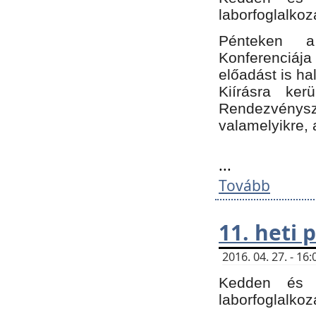
laborfoglalkoz
Pénteken 
Konferenciá
előadást is h
Kiírásra ke
Rendezvénysze
valamelyikre, 
...
Tovább
11. heti
2016. 04. 27. - 1
Kedden és c
laborfoglalkoz