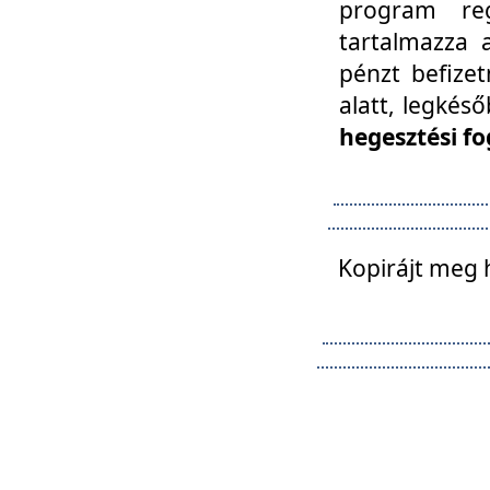
program reg
tartalmazza a
pénzt befizet
alatt, legkés
hegesztési fo
Kopirájt meg 