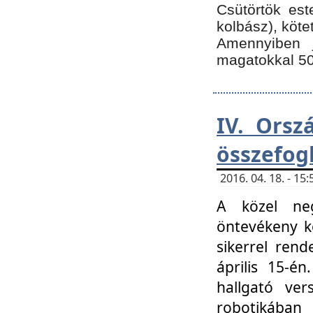
Csütörtök est
kolbász), köte
Amennyiben 
magatokkal 50
IV. Orsz
összefog
2016. 04. 18. - 1
A közel neg
öntevékeny k
sikerrel ren
április 15-é
hallgató ver
robotikába