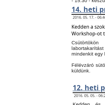
- 15:30 - kész
14. heti
2016. 05. 17. - 06
Kedden a szoká
Workshop-ot t
Csütörtökön
labortakarítást
mindenkit egy 
Félévzáró sütö
küldünk.
12. heti
2016. 05. 05. - 0
Kedden és c