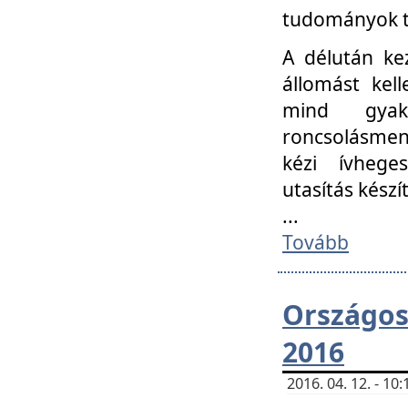
tudományok t
A délután ke
állomást kell
mind gyako
roncsolásmen
kézi ívheges
utasítás készít
...
Tovább
Országo
2016
2016. 04. 12. - 1