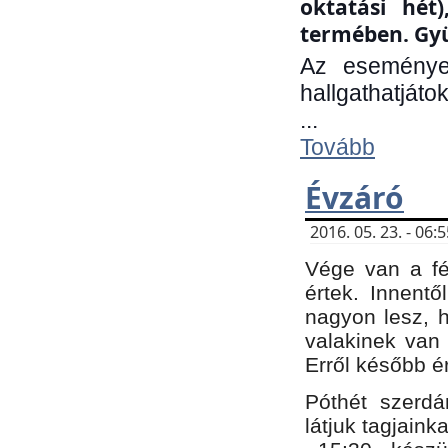
oktatási hét
termében. Gyü
Az eseménye
hallgathatjáto
...
Tovább
Évzáró
2016. 05. 23. - 06
Vége van a fé
értek. Innent
nagyon lesz, 
valakinek van
Erről később é
Póthét szerdá
látjuk tagjaink