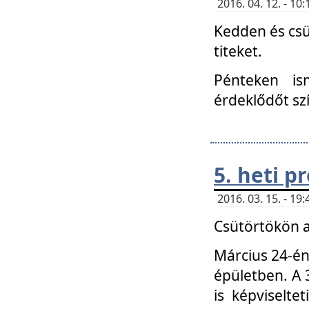
2016. 04. 12. - 1
Kedden és csü
titeket.
Pénteken is
érdeklődőt sz
5. heti 
2016. 03. 15. - 1
Csütörtökön a
Március 24-én
épületben. A 
is képviselte