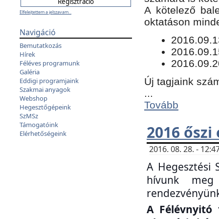
​A kötelező bal
Elfelejtettem a jelszavam...
oktatáson minde
Navigáció
​2016.09.
Bemutatkozás
2016.09.1
Hírek
2016.09.2
Féléves programunk
Galéria
Új tagjaink szám
Eddigi programjaink
Szakmai anyagok
...
Webshop
Tovább
Hegesztőgépeink
SzMSz
Támogatóink
2016 őszi
Elérhetőségeink
2016. 08. 28. - 12
A Hegesztési 
hívunk meg 
rendezvényünk
A Félévnyitó 