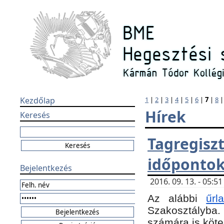
Kezdőlap
1
|
2
|
3
|
4
|
5
|
6
|
7
|
8
Hírek
Keresés
Tagregi
időponto
Bejelentkezés
2016. 09. 13. - 05:
Az alábbi
űr
Szakosztályba.
számára is köte