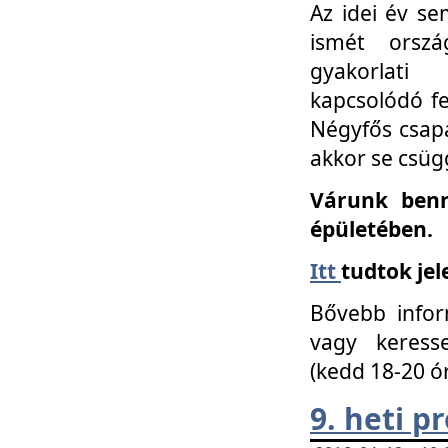
Az idei év se
ismét orszá
gyakorlati
kapcsolódó f
Négyfős csap
akkor se csüg
Várunk benn
épületében.
Itt
tudtok jel
Bővebb infor
vagy keress
(kedd 18-20 ó
9. heti 