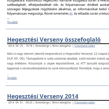
vizsgálatára. Különböző hegesztett varratok vizsgálata során a Wik
szélbeégését, elhelyezkedését stb. és folyamatosan értékeli azokat
szöveges feljegyzések rögzítésére alkalmas, az információkat belső
folyamatosan megosztja. Rövid ismertetés
itt
. Az előadás során a kés
...
Tovább
Hegesztési Verseny összefoglaló
2014. 04. 25. - 16:18 | SimonGergo | Nincs kategória. |
0 komment eddig
Idén is nagy sikerrel sikerült megrendezni a Hegesztési Versenyt. 12 csapat i
DUF, KF, OE). Támogatóink is szép számmal akadtak, ezért minden induló aj
nagy értékben. Köszönjük a cégek képviselőinek, az ATT tanszék dolgoz
tagjainak a versenyfeladatokat és azok lebonyolítását. Reméljük, hogy a ver
...
Tovább
Hegesztési Verseny 2014
2014. 04. 01. - 09:23 | SimonGergo | Nincs kategória. |
0 komment eddig