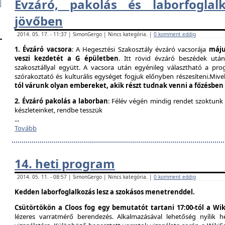
Évzáró, pakolás és laborfogla​
jövőben
2014. 05. 17. - 11:37 | SimonGergo | Nincs kategória. |
0 komment eddig
1. Évzáró vacsora
: A Hegesztési Szakosztály évzáró vacsorája
május
veszi kezdetét a G épületben
. Itt rövid évzáró beszédek utá
szakosztállyal együtt. A vacsora után egyénileg választható a prog
szórakoztató és kulturális egységet fogjuk előnyben részesíteni.Mivel
tól várunk olyan embereket, akik részt tudnak venni a főzésben
2. Évzáró pakolás a laborban
: Félév végén mindig rendet szoktunk
készleteinket, rendbe tesszük
...
Tovább
14. heti program
2014. 05. 11. - 08:57 | SimonGergo | Nincs kategória. |
0 komment eddig
Kedden laborfoglalkozás lesz a szokásos menetrenddel.
Csütörtökön a Cloos fog egy bemutatót tartani 17:00-tól a Wik
lézeres varratmérő berendezés. Alkalmazásával lehetőség nyílik 