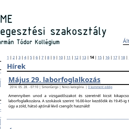
Ál
1
|
2
|
3
|
4
|
5
|
6
|
7
|
8
|
9
|
10
|
11
|
12
|
13
|
14
|
15
|
16
|
17
|
18
|
Hírek
Május 29. laborfoglalkozás
2014. 05. 28. - 07:10 | SimonGergo | Nincs kategória. |
0 komment eddig
Amennyiben unod a vizsgaidőszakot és szeretnél kicsit kikapcso
laborfoglalkozásra. A szokások szerint 16.00-kor kezdődik és 19.45-i
úgy a zöld, hátsó ajtónál lévő csengőt használd!