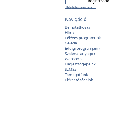
Elfelejtettem a jelszavam...
Navigáció
Bemutatkozás
Hírek
Féléves programunk
Galéria
Eddigi programjaink
Szakmai anyagok
Webshop
Hegesztőgépeink
SzMSz
Támogatóink
Elérhetőségeink