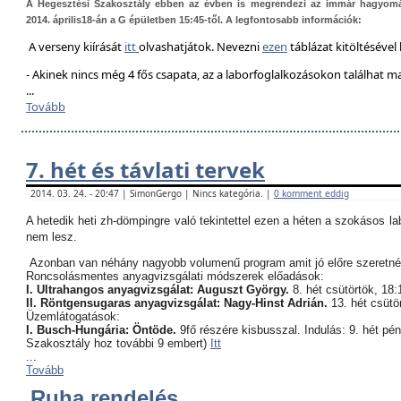
A Hegesztési Szakosztály ebben az évben is megrendezi az immár hagyom
2014. április18-án a G épületben 15:45-től. A legfontosabb információk:
A verseny kiírását
itt
olvashatjátok. Nevezni
ezen
táblázat kitöltésével 
- Akinek nincs még 4 fős csapata, az a laborfoglalkozásokon találhat 
...
Tovább
7. hét és távlati tervek
2014. 03. 24. - 20:47 | SimonGergo | Nincs kategória. |
0 komment eddig
A hetedik heti zh-dömpingre való tekintettel ezen a héten a szokásos l
nem lesz.
Azonban van néhány nagyobb volumenű program amit jó előre szeretné
Roncsolásmentes anyagvizsgálati módszerek előadások:
I. Ultrahangos anyagvizsgálat: Auguszt György.
8. hét csütörtök, 18:
II. Röntgensugaras anyagvizsgálat: Nagy-Hinst Adrián.
13. hét csütö
Üzemlátogatások:
I. Busch-Hungária: Öntöde.
9fő részére kisbusszal. Indulás: 9. hét pé
Szakosztály hoz további 9 embert)
Itt
...
Tovább
Ruha rendelés