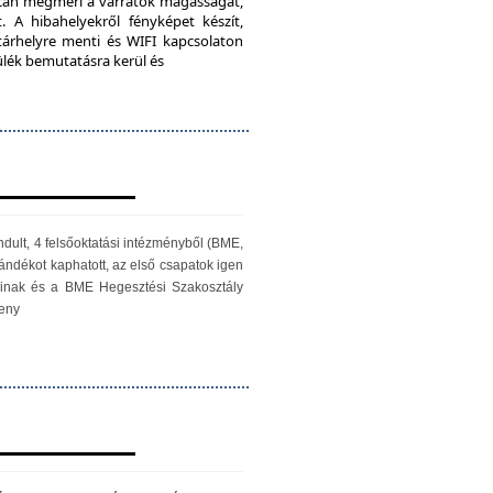
iScan megméri a varratok magasságát,
. A hibahelyekről fényképet készít,
 tárhelyre menti és WIFI kapcsolaton
zülék bemutatásra kerül és
ndult, 4 felsőoktatási intézményből (BME,
ándékot kaphatott, az első csapatok igen
óinak és a BME Hegesztési Szakosztály
seny