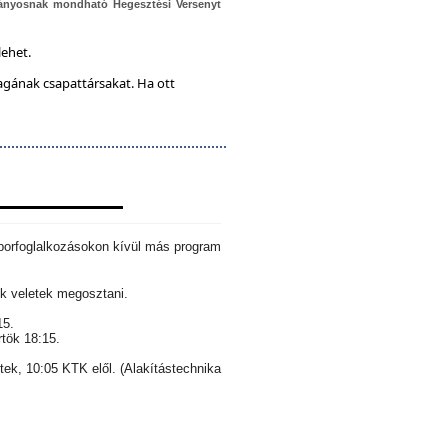
ányosnak mondható Hegesztési Versenyt
lehet.
magának csapattársakat. Ha ott
aborfoglalkozásokon kívül más program
k veletek megosztani.
15.
rtök 18:15.
ntek, 10:05 KTK elől. (Alakítástechnika