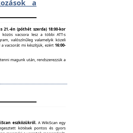
lkozások a
 21.-én (póthét szerda) 18:00-kor
n közös vacsora lesz a többi ATT-s
ram, valószínűleg valamelyik közeli
 a vacsorát mi készítjük, ezért
16:00-
 tenni magunk után, rendszerezzük a
iScan eszközükről.
A WikiScan egy
hegesztett kötések pontos és gyors