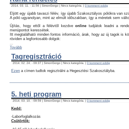
2014. 03. 11. - 11:56 | SimonGergo | Nincs kategória. |
0 komment eddig
Eljött egy újabb tavaszi félév, így újabb Szakosztályos pólókra van sz
A póló ugyanolyan, mint az elmúlt időszakban, így a méretek sem vált
Újítás, hogy ettől a félévtől kezdve
online
tudjátok leadni a rend
menüpontot keressétek.
Itt megtalálható minden fontos információ, árak, hogy az új tagok is 
röviden a legfontosabb dolgok:
...
Tovább
Tagregisztráció
2014. 02. 24. - 09:37 | SimonGergo | Nincs kategória. |
0 komment eddig
Ezen
a címen tudtok regisztrálni a Hegesztési Szakosztályba.
5. heti program
2014. 03. 10. - 09:59 | SimonGergo | Nincs kategória. |
0 komment eddig
Kedd:
-Laborfoglalkozás
Csütörtök: