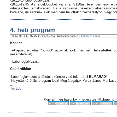
-16:15-től laborfoglalkozás
-18:15-19:45 Az érdeklődőket várja a G120as teremben egy előa
ívhegesztés témakörében. Ez a szokásos bevezető előadássorozat
kötelező, de azoknak akik még nem hallották Szakosztályon, vagy órar
4. heti program
2014. 03. 04. - 07:27 | SimonGergo | Nincs kategória. |
0 komment eddig
Kedden:
-Alapozó előadás "pót-pót" azoknak akik még nem teljesítették vo
vezényletével)
-Laborfoglalkozás.
Csütörtökön:
-Laborfoglalkozás a dékáni szünetre való tekintettel
ELMARAD
!
-Helyette kútúrális program lesz! Meglátogatjuk Percz János Munkác
...
Tovább
Kopirájt meg hasonlók - hegesztes.ktk.bme.hu -