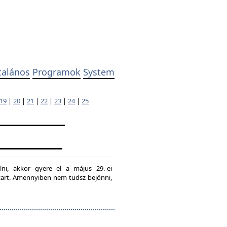
talános
Programok
System
19
|
20
|
21
|
22
|
23
|
24
|
25
lni, akkor gyere el a május 29.-ei
g tart. Amennyiben nem tudsz bejönni,