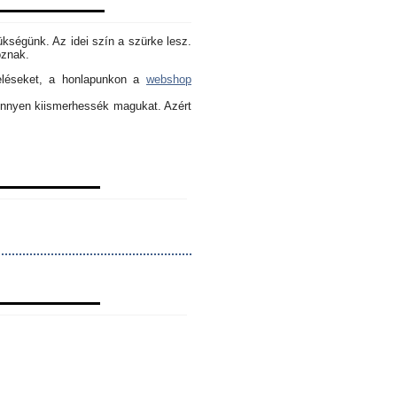
ükségünk. Az idei szín a szürke lesz.
oznak.
eléseket, a honlapunkon a
webshop
könnyen kiismerhessék magukat. Azért