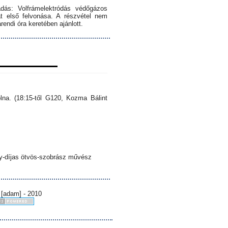
dás: Volfrámelektródás védőgázos
 első felvonása. A részvétel nem
endi óra keretében ajánlott.
lna. (18:15-től G120, Kozma Bálint
sy-díjas ötvös-szobrász művész
 [adam] - 2010