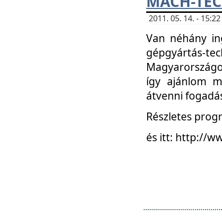
MACH-TECH
2011. 05. 14. - 15:
Van néhány in
gépgyártás-tech
Magyarországon
így ajánlom m
átvenni fogadá
Részletes progr
és itt: http:/