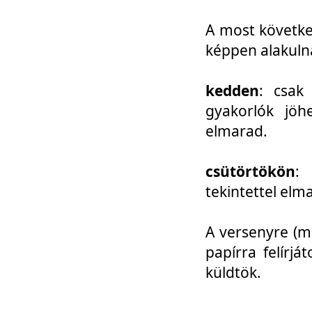
A most követke
képpen alakuln
kedden
: csak
gyakorlók jöh
elmarad.
csütörtökön
: 
tekintettel elm
A versenyre (mo
papírra felírj
küldtök.