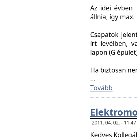
Az idei évben 
állnia, így max
Csapatok jele
írt levélben, 
lapon (G épület)
Ha biztosan ne
...
Tovább
Elektromo
2011. 04. 02. - 11:
Kedves Kollegá