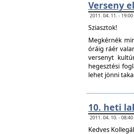
Verseny el
2011. 04. 11. - 19:
Sziasztok!
Megkérnék mind
óráig ráér vala
versenyt kultú
hegesztési fog
lehet jönni taka
10. heti l
2011. 04. 10. - 08:
Kedves Kollegá