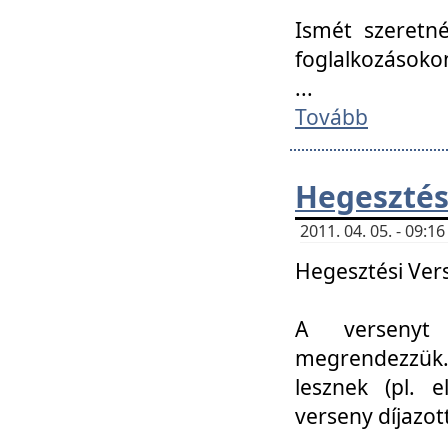
Ismét szeretné
foglalkozásoko
...
Tovább
Hegesztés
2011. 04. 05. - 09:
Hegesztési Verse
A versenyt 
megrendezzük.
lesznek (pl. e
verseny díjazo