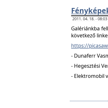
Fényképe
2011. 04. 18. - 08:
Galériánkba fel
következő linke
https://picas
- Dunaferr Vas
- Hegesztési V
- Elektromobil 