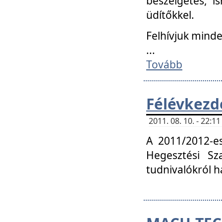
beszélgetés, i
üdítőkkel.
Felhívjuk mind
...
Tovább
Félévkezd
2011. 08. 10. - 22:
A 2011/2012-e
Hegesztési Sza
tudnivalókról 