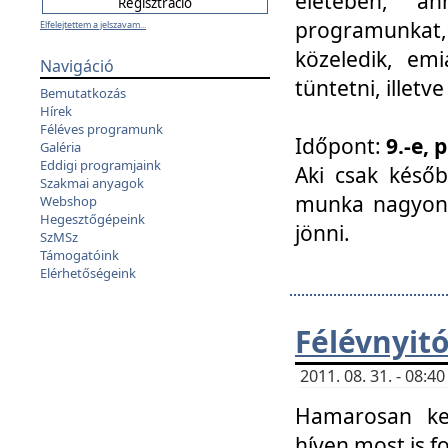
életében, a
programunkat, a
Elfelejtettem a jelszavam...
közeledik, em
Navigáció
tüntetni, illetve
Bemutatkozás
Hírek
Féléves programunk
Időpont:
9.-e, 
Galéria
Eddigi programjaink
Aki csak későb
Szakmai anyagok
munka nagyon 
Webshop
Hegesztőgépeink
jönni.
SzMSz
Támogatóink
Elérhetőségeink
Félévnyit
2011. 08. 31. - 08:
Hamarosan ke
híven most is f