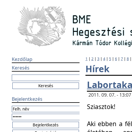
Kezdőlap
1
|
2
|
3
|
4
|
5
|
6
|
7
|
8
Hírek
Keresés
Labortaka
2011. 09. 07. - 13:
Bejelentkezés
Sziasztok!
Aki ebben a fél