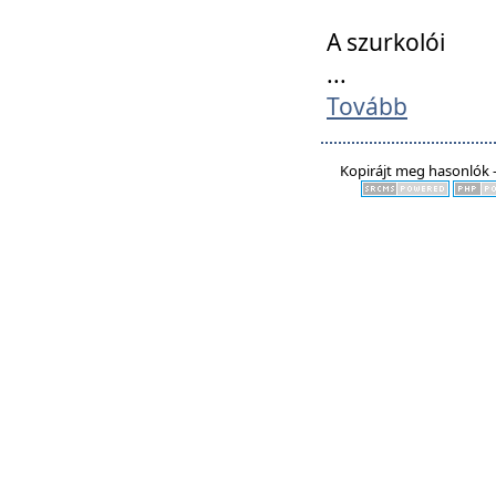
A szurkolói
...
Tovább
Kopirájt meg hasonlók -