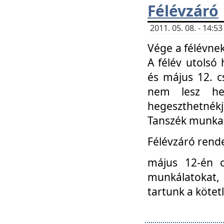
Félévzáró
2011. 05. 08. - 14:
Vége a félévnek
A félév utolsó 
és május 12. c
nem lesz heg
hegeszthetnék
Tanszék munkat
Félévzáró rend
május 12-én c
munkálatokat, 
tartunk a kötet