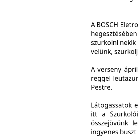
A BOSCH Eletro
hegesztésébe
szurkolni nekik
velünk, szurkol
A verseny ápri
reggel leutazu
Pestre.
Látogassatok e
itt a Szurkoló
összejövünk l
ingyenes buszt