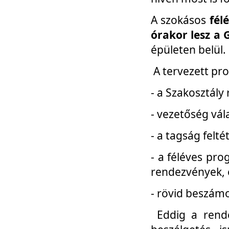
A szokásos
fél
órakor lesz a 
épületen belül.
A tervezett pr
- a Szakosztály
- vezetőség vál
- a tagság felt
- a féléves pro
rendezvények, 
- rövid beszámo
Eddig a rende