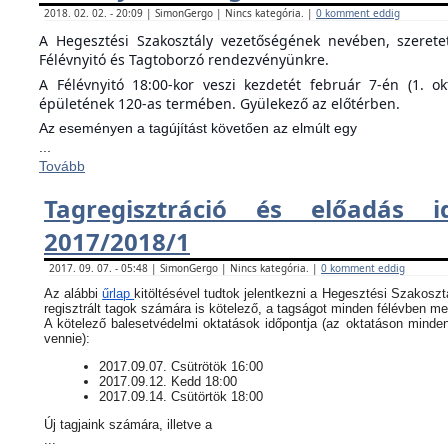
2018. 02. 02. - 20:09 | SimonGergo | Nincs kategória. |
0 komment eddig
A Hegesztési Szakosztály vezetőségének nevében, szeret
Félévnyitó és Tagtoborzó rendezvényünkre.
A Félévnyitó 18:00-kor veszi kezdetét február 7-én (1. o
épületének 120-as termében. Gyülekező az előtérben.
Az eseményen a tagújítást követően az elmúlt egy
...
Tovább
Tagregisztráció és előadás i
2017/2018/1
2017. 09. 07. - 05:48 | SimonGergo | Nincs kategória. |
0 komment eddig
Az alábbi
űrlap
kitöltésével tudtok jelentkezni a Hegesztési Szakoszt
regisztrált tagok számára is kötelező, a tagságot minden félévben meg
​A kötelező balesetvédelmi oktatások időpontja (az oktatáson minde
vennie):
​2017.09.07. Csütrötök 16:00
2017.09.12. Kedd 18:00
2017.09.14. Csütörtök 18:00
Új tagjaink számára, illetve a
...