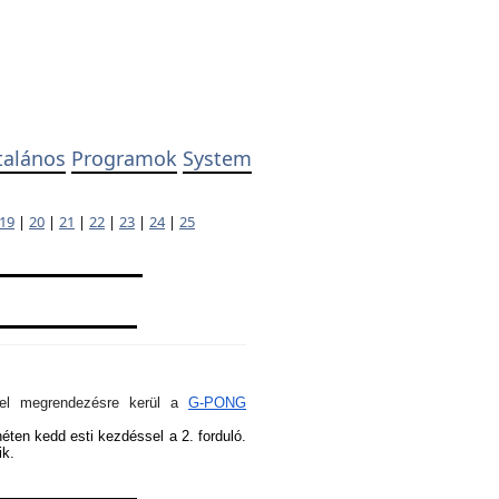
talános
Programok
System
19
|
20
|
21
|
22
|
23
|
24
|
25
ivel megrendezésre kerül a
G-PONG
héten kedd esti kezdéssel a 2. forduló.
ik.