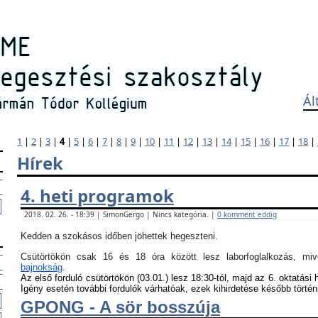
Ál
1
|
2
|
3
|
4
|
5
|
6
|
7
|
8
|
9
|
10
|
11
|
12
|
13
|
14
|
15
|
16
|
17
|
18
|
Hírek
4. heti programok
2018. 02. 26. - 18:39 | SimonGergo | Nincs kategória. |
0 komment eddig
Kedden a szokásos időben jöhettek hegeszteni.
Csütörtökön csak 16 és 18 óra között lesz laborfoglalkozás, m
bajnokság
.
Az első forduló csütörtökön (03.01.) lesz 18:30-tól, majd az 6. oktatási 
Igény esetén további fordulók várhatóak, ezek kihirdetése később történ
GPONG - A sör bosszúja