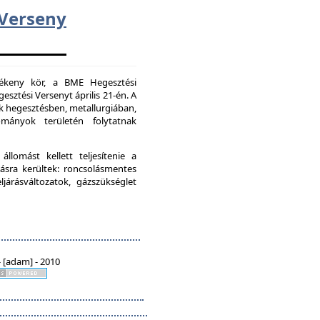
erseny
vékeny kör, a BME Hegesztési
esztési Versenyt április 21-én. A
k hegesztésben, metallurgiában,
mányok területén folytatnak
lomást kellett teljesítenie a
ásra kerültek: roncsolásmentes
járásváltozatok, gázszükséglet
 [adam] - 2010