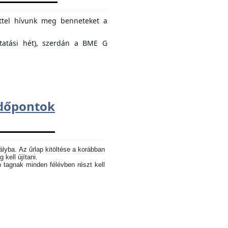
ettel hívunk meg benneteket a
ktatási hét), szerdán a BME G
dőpontok
ályba. Az űrlap kitöltése a korábban
 kell újítani.
n tagnak minden félévben részt kell