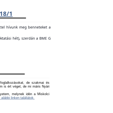
018/1
ttel hívunk meg benneteket a
oktatási hét), szerdán a BME G
oglalkozásokat, de szakmai és
 is ért véget, de mi máris Nyári
yetem, melynek idén a Miskolci
 alábbi linken találjátok.