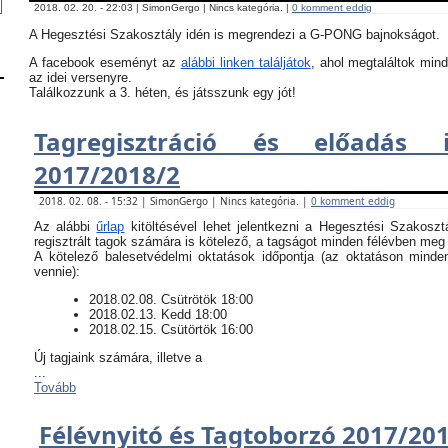
2018. 02. 20. - 22:03 | SimonGergo | Nincs kategória. |
0 komment eddig
A Hegesztési Szakosztály idén is megrendezi a G-PONG bajnokságot.
A facebook eseményt az
alábbi linken találjátok
, ahol megtaláltok mind
az idei versenyre.
Találkozzunk a 3. héten, és játsszunk egy jót!
Tagregisztráció és előadás i
2017/2018/2
2018. 02. 08. - 15:32 | SimonGergo | Nincs kategória. |
0 komment eddig
Az alábbi
űrlap
kitöltésével lehet jelentkezni a Hegesztési Szakoszt
regisztrált tagok számára is kötelező, a tagságot minden félévben meg k
​A kötelező balesetvédelmi oktatások időpontja (az oktatáson minde
vennie):
​2018.02.08. Csütrötök 18:00
2018.02.13. Kedd 18:00
2018.02.15. Csütörtök 16:00
Új tagjaink számára, illetve a
...
Tovább
Félévnyitó és Tagtoborzó 2017/20