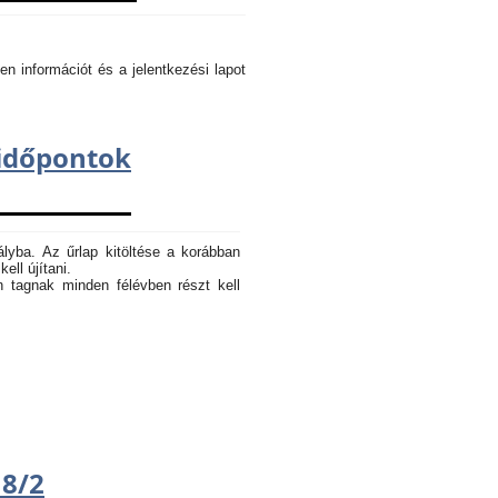
en információt és a jelentkezési lapot
dőpontok
ályba. Az űrlap kitöltése a korábban
ell újítani.
n tagnak minden félévben részt kell
18/2