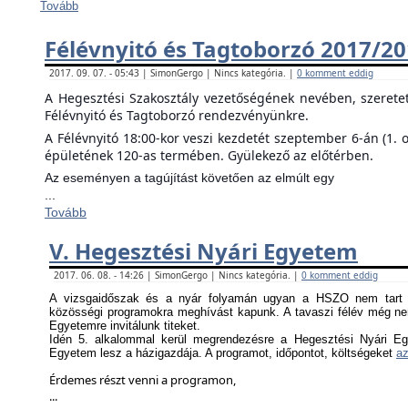
Tovább
Félévnyitó és Tagtoborzó 2017/2
2017. 09. 07. - 05:43 | SimonGergo | Nincs kategória. |
0 komment eddig
A Hegesztési Szakosztály vezetőségének nevében, szerete
Félévnyitó és Tagtoborzó rendezvényünkre.
A Félévnyitó 18:00-kor veszi kezdetét szeptember 6-án (1. 
épületének 120-as termében. Gyülekező az előtérben.
Az eseményen a tagújítást követően az elmúlt egy
...
Tovább
V. Hegesztési Nyári Egyetem
2017. 06. 08. - 14:26 | SimonGergo | Nincs kategória. |
0 komment eddig
A vizsgaidőszak és a nyár folyamán ugyan a HSZO nem tart f
közösségi programokra meghívást kapunk. A tavaszi félév még nem
Egyetemre invitálunk titeket.
Idén 5. alkalommal kerül megrendezésre a Hegesztési Nyári Eg
Egyetem lesz a házigazdája. A programot, időpontot, költségeket
az
Érdemes részt venni a programon,
...