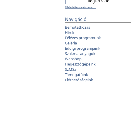
Elfelejtettem a jelszavam...
Navigáció
Bemutatkozás
Hírek
Féléves programunk
Galéria
Eddigi programjaink
Szakmai anyagok
Webshop
Hegesztőgépeink
SzMSz
Támogatóink
Elérhetőségeink