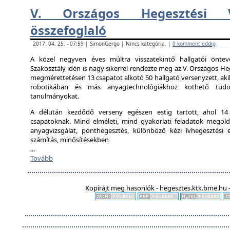
V. Országos Hegesztési V
összefoglaló
2017. 04. 25. - 07:59 | SimonGergo | Nincs kategória. |
0 komment eddig
A közel negyven éves múltra visszatekintő hallgatói önte
Szakosztály idén is nagy sikerrel rendezte meg az V. Országos Heg
megmérettetésen 13 csapatot alkotó 50 hallgató versenyzett, aki
robotikában és más anyagtechnológiákhoz köthető tudo
tanulmányokat.
A délután kezdődő verseny egészen estig tartott, ahol 14 ál
csapatoknak. Mind elméleti, mind gyakorlati feladatok megold
anyagvizsgálat, ponthegesztés, különböző kézi ívhegesztési el
számítás, minősítésekben
...
Tovább
Kopirájt meg hasonlók - hegesztes.ktk.bme.hu -