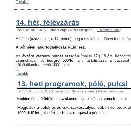
Tovább
14. hét, félévzárás
2017. 05. 08. - 18:29 | SimonGergo | Nincs kategória. |
0 komment eddig
A héten (azaz most, a 14. héten) még a szokásos időben tudtok jön
A póthéten laborfoglalkozás NEM lesz.
Az
évzáró vacsora póthét szerdán
(május 17.) 18 órai kezdette
csarnokában. A
beugró 500/fő
, ami tartalmazza a vacsorát
külsősöknek a menü 1000 forint.
...
Tovább
13. heti programok, póló, pulcsi
2017. 05. 03. - 09:28 | SimonGergo | Nincs kategória. |
0 komment eddig
Kedden és csütörtökön a szokásos foglalkozással várunk titeket.
Megjöttek a pólók és pulcsik, szakosztályos időben vehetőek á
1000 HUF lett, aki kért, az hozza magával a pénzt is.