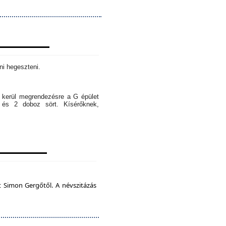
ni hegeszteni.
l kerül megrendezésre a G épület
 és 2 doboz sört. Kísérőknek,
t Simon Gergőtől. A névszitázás