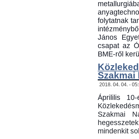
metallu
anyagtechn
folytatnak t
intézménybő
János Egyet
csapat az Ó
BME-ről kerül
Közleked
Szakmai
2018. 04. 04. - 05
Áprililis 1
Közlekedés
Szakmai N
hegesszetek 
mindenkit sok