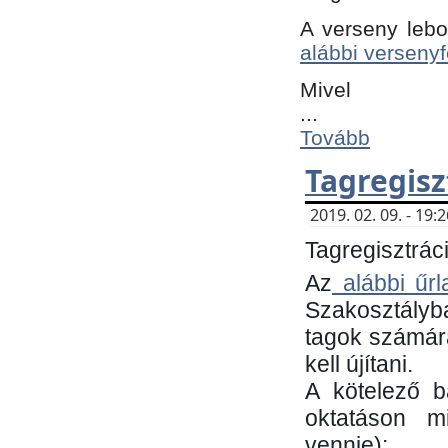
A verseny lebo
alábbi versenyf
Mivel
...
Tovább
Tagregisz
2019. 02. 09. - 19
Tagregisztráci
Az
alábbi űrl
Szakosztályb
tagok számára
kell újítani.
​A kötelező 
oktatáson m
vennie):