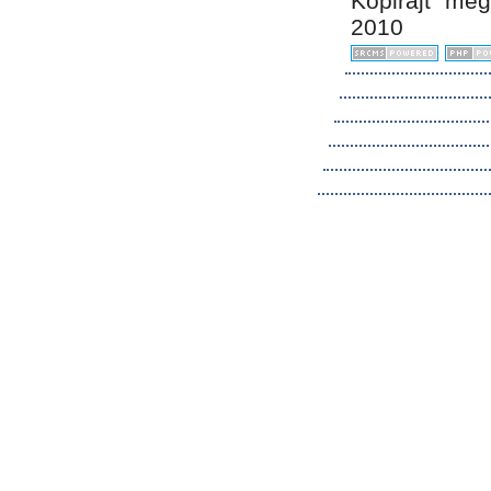
Kopirájt me
2010