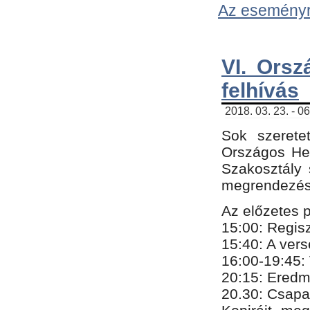
Az eseményről
VI. Orsz
felhívás
2018. 03. 23. - 0
Sok szerete
Országos He
Szakosztály 
megrendezésr
Az előzetes 
15:00: Regis
15:40: A ver
16:00-19:45:
20:
​15​
: Eredm
​20.30: Csapa