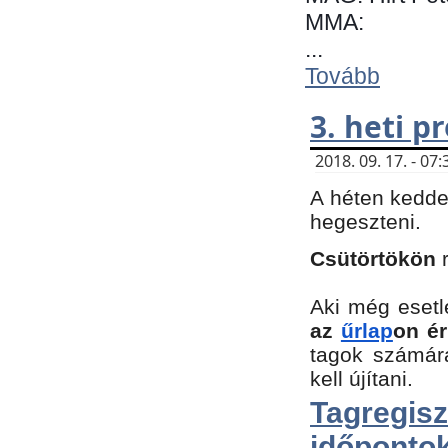
MMA:
...
Tovább
3. heti 
2018. 09. 17. - 0
A héten kedde
hegeszteni.
Csütörtökön
Aki még esetl
az
űrlap
on ér
tagok számár
kell újítani.
Tagregi
időpontok