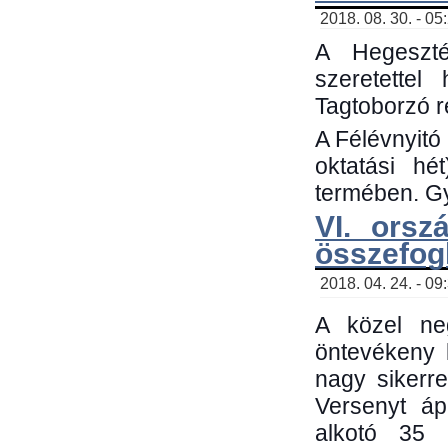
2018. 08. 30. - 05
A Hegeszté
szeretette
Tagtoborzó 
A Félévnyitó
oktatási h
termében. Gy
VI. orsz
összefog
2018. 04. 24. - 09
A közel neg
öntevékeny 
nagy sikerr
Versenyt áp
alkotó 35 h