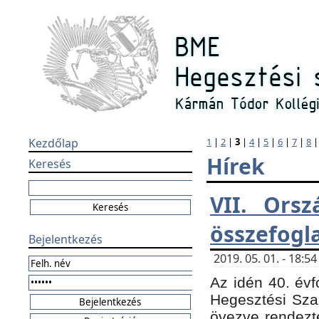
Kezdőlap
1
|
2
|
3
|
4
|
5
|
6
|
7
|
8
Hírek
Keresés
VII. Orsz
összefogl
Bejelentkezés
2019. 05. 01. - 18:
Az idén 40. évf
Hegesztési Sza
övezve rendezte