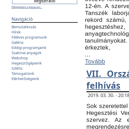
12-én. A szer
Elfelejtettem a jelszavam...
Tanszék laborj
Navigáció
rekord számú, 
hegesztéshe
Bemutatkozás
Hírek
anyagtechnológ
Féléves programunk
tanulmányokat.
Galéria
érkeztek,
Eddigi programjaink
Szakmai anyagok
...
Webshop
Tovább
Hegesztőgépeink
SzMSz
VII. Ors
Támogatóink
Elérhetőségeink
felhívás
2019. 03. 30. - 20
Sok szeretettel
Hegesztési Ve
szervez. Az 
megrendezésre 