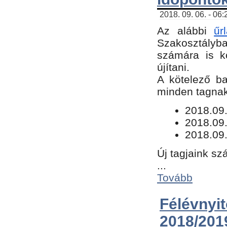
2018. 09. 06. - 06
Az alábbi
űr
Szakosztályba.
számára is k
újítani.
​A kötelező b
minden tagnak 
​2018.09
2018.09.
2018.09.
Új tagjaink sz
...
Tovább
Félévn
2018/201