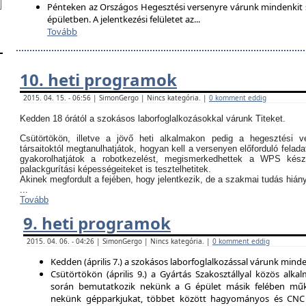
Pénteken az Országos Hegesztési versenyre várunk mindenkit so
épületben. A jelentkezési felületet az
...
Tovább
10. heti programok
2015. 04. 15. - 06:56 | SimonGergo | Nincs kategória. |
0 komment eddig
Kedden 18 órától a szokásos laborfoglalkozásokkal várunk Titeket.
Csütörtökön, illetve a jövő heti alkalmakon pedig a hegesztési ve
társaitoktól megtanulhatjátok, hogyan kell a versenyen előforduló felada
gyakorolhatjátok a robotkezelést, megismerkedhettek a WPS kész
palackgurítási képességeiteket is tesztelhetitek.
Akinek megfordult a fejében, hogy jelentkezik, de a szakmai tudás hi
...
Tovább
9. heti programok
2015. 04. 06. - 04:26 | SimonGergo | Nincs kategória. |
0 komment eddig
Kedden (április 7.) a szokásos laborfoglalkozással várunk minden
Csütörtökön (április 9.) a Gyártás Szakosztállyal közös alkal
során bemutatkozik nekünk a G épület másik felében műk
nekünk gépparkjukat, többet között hagyományos és CNC 