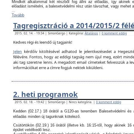
Mindkét alkalommal két részből fog állni az előadás, így akinek
előadást ismételni, a balesetvédelmi rész után távozhat, vagy mehet 
...
Tovább
Tagregisztráció a 2014/2015/2 fél
2015. 02. 14. - 19:34 | SimonGergo | Kategória:
Általános
|
0 komment eddig
Kedves régi és leendő új tagjaink!
Jelen
kérdőív kitöltésével adhatod le jelentkezésedet a Hegeszté
félévére. Fontos, hogy az eddigi tagság nem újul meg, ezért minden
aki tag szeretne lenni. A megadott email címeteket felvesszük a le
információkat erre a címre fogjuk nektek kiküldeni.
2. heti programok
2015. 02. 18. - 19:42 | SimonGergo | Nincs kategória. |
0 komment eddig
Kedden (02.17.) 18 órától a G120-as teremben Balesetvédelmi és a
előadás minden új tagunknak kötelező.
Csütörtökön (02.19.) 16 órától (illetve kb. 16:15-től, hogy akinek 16 
épület vetélkedő lesz.