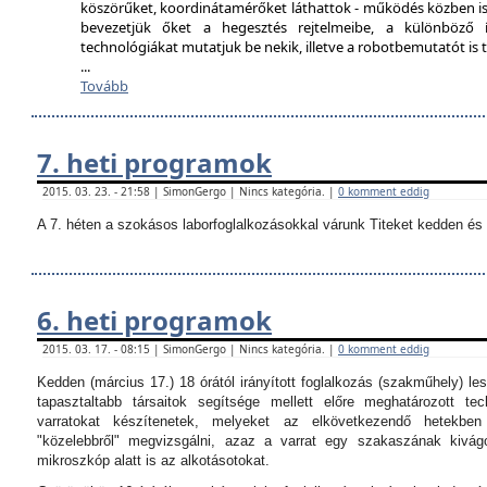
köszörűket, koordinátamérőket láthattok - működés közben is
bevezetjük őket a hegesztés rejtelmeibe, a különböző í
technológiákat mutatjuk be nekik, illetve a robotbemutatót i
...
Tovább
7. heti programok
2015. 03. 23. - 21:58 | SimonGergo | Nincs kategória. |
0 komment eddig
A 7. héten a szokásos laborfoglalkozásokkal várunk Titeket kedden és 
6. heti programok
2015. 03. 17. - 08:15 | SimonGergo | Nincs kategória. |
0 komment eddig
Kedden (március 17.) 18 órától irányított foglalkozás (szakműhely) les
tapasztaltabb társaitok segítsége mellett előre meghatározott tec
varratokat készítenetek, melyeket az elkövetkezendő hetekbe
"közelebbről" megvizsgálni, azaz a varrat egy szakaszának kivágo
mikroszkóp alatt is az alkotásotokat.