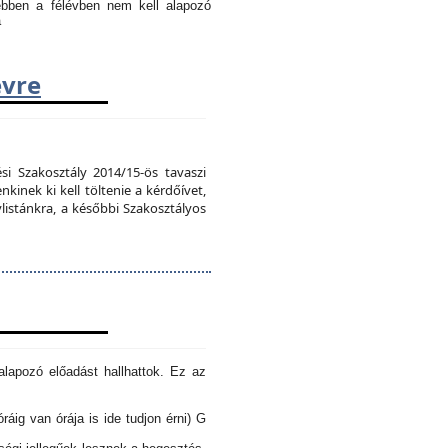
 ebben a félévben nem kell alapozó
a
évre
si Szakosztály 2014/15-ös tavaszi
kinek ki kell töltenie a kérdőívet,
vlistánkra, a későbbi Szakosztályos
lapozó előadást hallhattok. Ez az
óráig van órája is ide tudjon érni) G