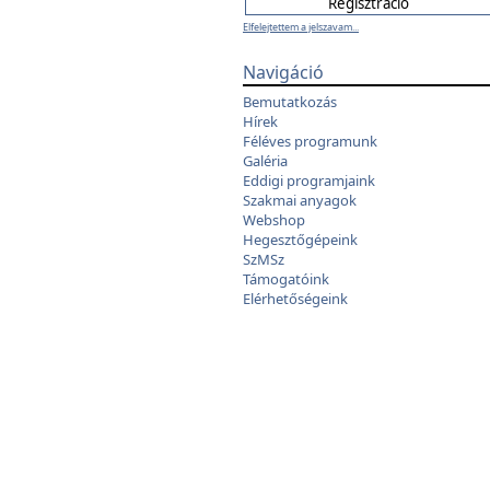
Elfelejtettem a jelszavam...
Navigáció
Bemutatkozás
Hírek
Féléves programunk
Galéria
Eddigi programjaink
Szakmai anyagok
Webshop
Hegesztőgépeink
SzMSz
Támogatóink
Elérhetőségeink