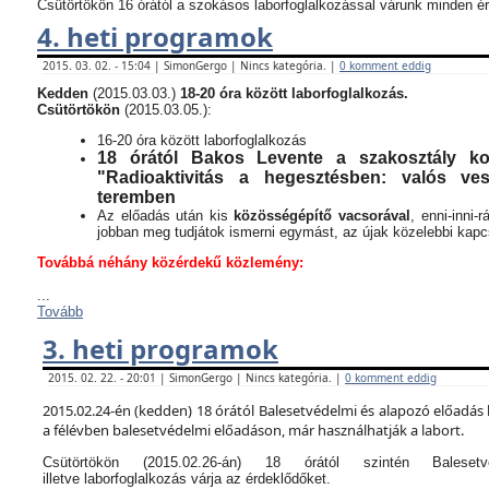
Csütörtökön 16 órától a szokásos laborfoglalkozással várunk minden ér
4. heti programok
2015. 03. 02. - 15:04 | SimonGergo | Nincs kategória. |
0 komment eddig
Kedden
(2015.03.03.)
18-20 óra között laborfoglalkozás.
Csütörtökön
(2015.03.05.):
16-20 óra között laborfoglalkozás
18 órától Bakos Levente a szakosztály kor
"Radioaktivitás a hegesztésben: valós v
teremben
Az előadás után kis
közösségépítő vacsorával
, enni-inni-
jobban meg tudjátok ismerni egymást, az újak közelebbi kapcso
Továbbá néhány közérdekű közlemény:
...
Tovább
3. heti programok
2015. 02. 22. - 20:01 | SimonGergo | Nincs kategória. |
0 komment eddig
2015.02.24-én (kedden) 18 órától Balesetvédelmi és alapozó előadás 
a félévben balesetvédelmi előadáson, már használhatják a labort.
Csütörtökön (2015.02.26-án) 18 órától szintén Balese
illetve laborfoglalkozás várja az érdeklődőket.