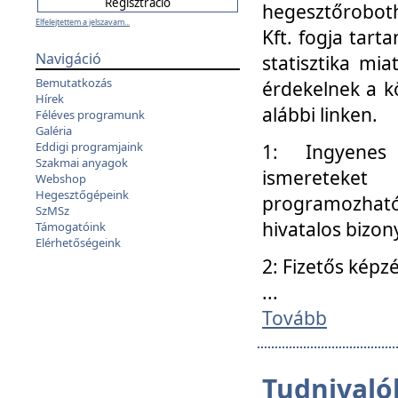
hegesztőroboth
Elfelejtettem a jelszavam...
Kft. fogja tart
Navigáció
statisztika mi
Bemutatkozás
érdekelnek a k
Hírek
alábbi linken.
Féléves programunk
Galéria
Eddigi programjaink
1: Ingyenes k
Szakmai anyagok
ismereteket
Webshop
Hegesztőgépeink
programozhat
SzMSz
hivatalos bizon
Támogatóink
Elérhetőségeink
2: Fizetős képz
...
Tovább
Tudnivalók