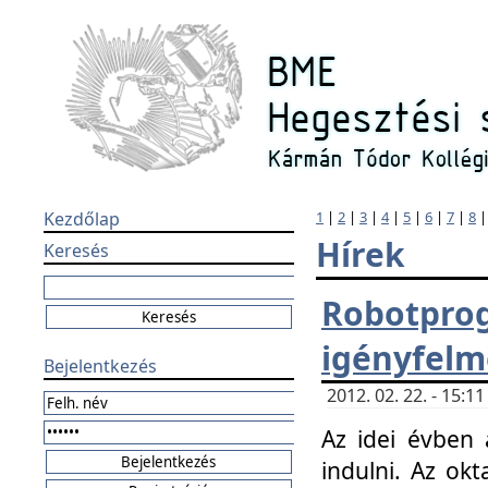
Kezdőlap
1
|
2
|
3
|
4
|
5
|
6
|
7
|
8
Hírek
Keresés
Robotpr
igényfelm
Bejelentkezés
2012. 02. 22. - 15:
Az idei évben 
indulni. Az o