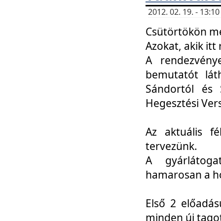
2012. 02. 19. - 13:
Csütörtökön me
Azokat, akik itt 
A rendezvénye
bemutatót lát
Sándortól és 
Hegesztési Ver
Az aktuális f
tervezünk.
A gyárlátoga
hamarosan a h
Első 2 előadás
minden új tago