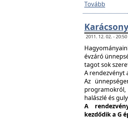
Tovább
Karácsony
2011. 12. 02. - 20:
Hagyományaink
évzáró ünnepség
tagot sok szere
A rendezvényt a
Az ünnepségen
programokról,
halászlé és guly
A rendezvén
kezdődik a G 