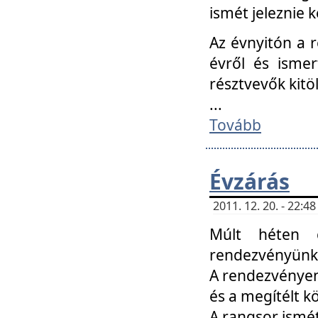
ismét jeleznie k
Az évnyitón a 
évről és ismer
résztvevők kitö
...
Tovább
Évzárás
2011. 12. 20. - 22:
Múlt héten c
rendezvényünk, 
A rendezvényen 
és a megítélt k
A rangsor ismét