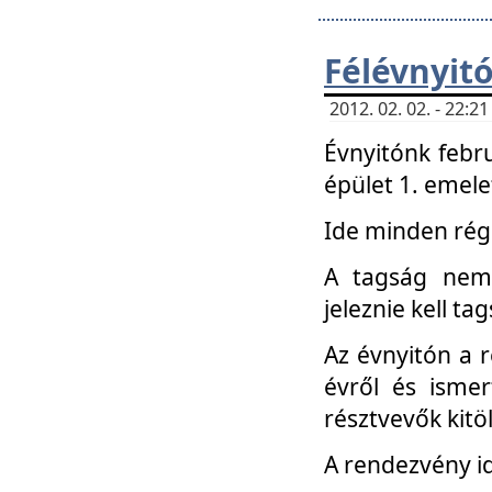
Félévnyit
2012. 02. 02. - 22:
Évnyitónk febru
épület 1. emele
Ide minden régi
A tagság nem
jeleznie kell ta
Az évnyitón a 
évről és ismer
résztvevők kitö
A rendezvény id