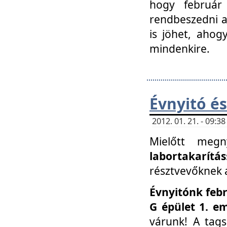
hogy február 
rendbeszedni a 
is jöhet, ahog
mindenkire.
Évnyitó és
2012. 01. 21. - 09:
Mielőtt megn
labortakarítás
résztvevőknek a 
Évnyitónk febr
G épület 1. e
várunk! A tag