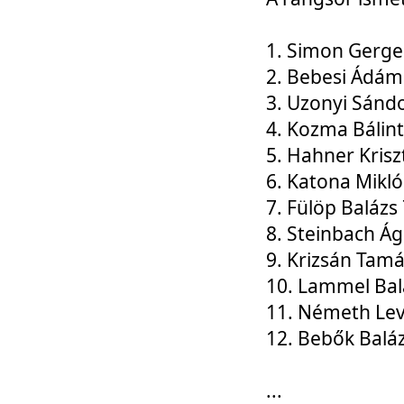
1. Simon Gerge
2. Bebesi Ádám
3. Uzonyi Sánd
4. Kozma Bálin
5. Hahner Krisz
6. Katona Mikl
7. Fülöp Balázs
8. Steinbach Á
9. Krizsán Tam
10. Lammel Bal
11. Németh Le
12. Bebők Balá
...