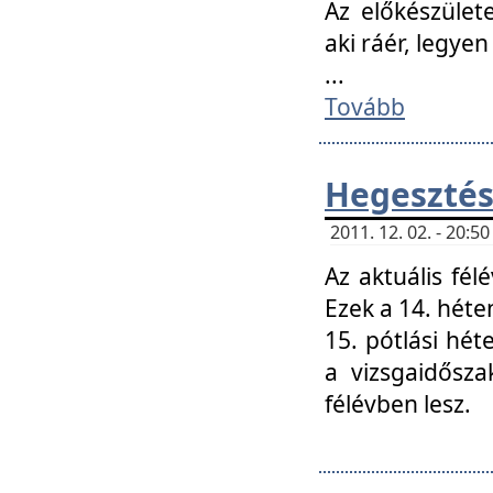
Az előkészület
aki ráér, legyen
...
Tovább
Hegesztés
2011. 12. 02. - 20:
Az aktuális fél
Ezek a 14. hét
15. pótlási hét
a vizsgaidősz
félévben lesz.