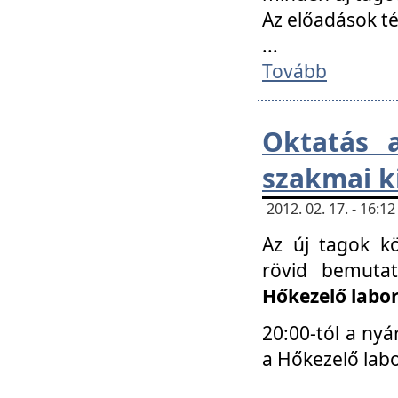
Az előadások 
...
Tovább
Oktatás 
szakmai k
2012. 02. 17. - 16:
Az új tagok k
rövid bemuta
Hőkezelő labo
20:00-tól a nyá
a Hőkezelő lab