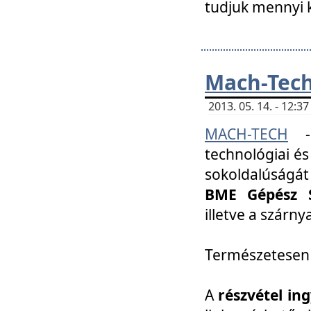
tudjuk mennyi k
Mach-Tech 
2013. 05. 14. - 12:
MACH-TECH
technológiai és
sokoldalúságát
BME Gépész S
illetve a szárn
Természetesen
A
részvétel in