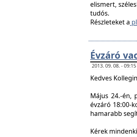
elismert, széle
tudós.
Részleteket a
pl
Évzáró va
2013. 09. 08. - 09:
Kedves Kollegin
Május 24.-én, 
évzáró 18:00-ko
hamarabb segít
Kérek mindenkit