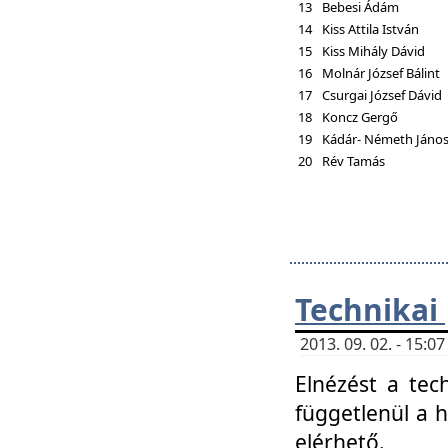
13
Bebesi Ádám
14
Kiss Attila István
15
Kiss Mihály Dávid
16
Molnár József Bálint
17
Csurgai József Dávid
18
Koncz Gergő
19
Kádár- Németh Jáno
20
Rév Tamás
Technikai
2013. 09. 02. - 15:
Elnézést a tec
függetlenül a 
elérhető.