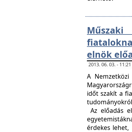
Műsza
fiatalokn
elnök elő
2013. 06. 03. - 11:
A Nemzetközi 
Magyarországr
időt szakít a f
tudományokról 
Az előadás el
egyetemisták
érdekes lehet,