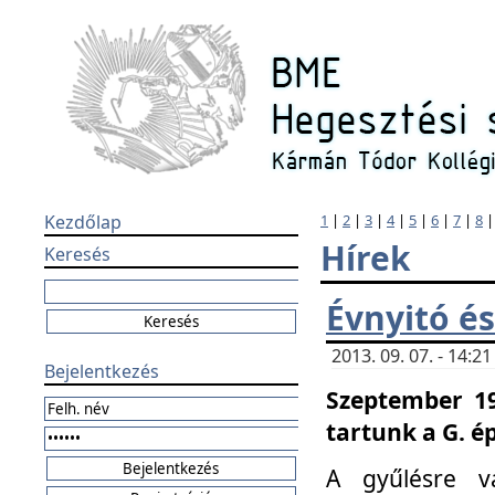
Kezdőlap
1
|
2
|
3
|
4
|
5
|
6
|
7
|
8
Hírek
Keresés
Évnyitó és
2013. 09. 07. - 14:
Bejelentkezés
Szeptember 19
tartunk a G. é
A gyűlésre v