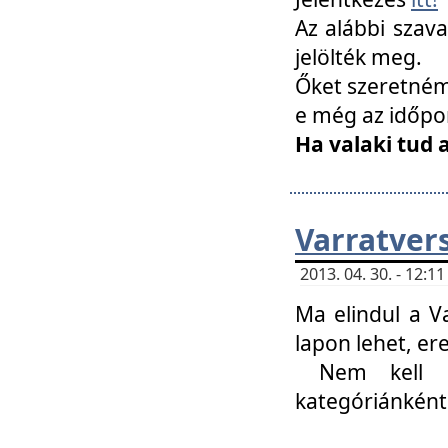
Az alábbi szav
jelölték meg.
Őket szeretném 
e még az időpo
Ha valaki tud 
Varratver
2013. 04. 30. - 12:
Ma elindul a V
lapon lehet, er
Nem kell mi
kategóriánként 