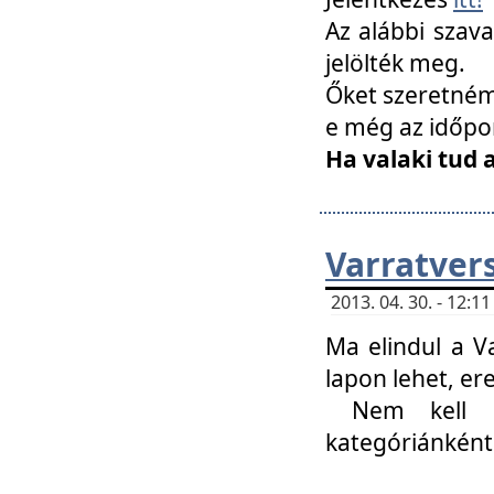
Az alábbi szav
jelölték meg.
Őket szeretném 
e még az időpo
Ha valaki tud 
Varratver
2013. 04. 30. - 12:
Ma elindul a V
lapon lehet, er
Nem kell mi
kategóriánként 