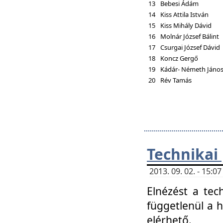
13
Bebesi Ádám
14
Kiss Attila István
15
Kiss Mihály Dávid
16
Molnár József Bálint
17
Csurgai József Dávid
18
Koncz Gergő
19
Kádár- Németh Jáno
20
Rév Tamás
Technikai
2013. 09. 02. - 15:
Elnézést a tec
függetlenül a 
elérhető.