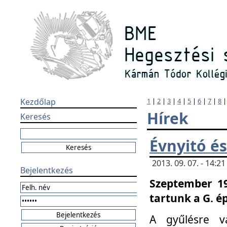
Kezdőlap
1
|
2
|
3
|
4
|
5
|
6
|
7
|
8
Hírek
Keresés
Évnyitó és
2013. 09. 07. - 14:
Bejelentkezés
Szeptember 19
tartunk a G. é
A gyűlésre v