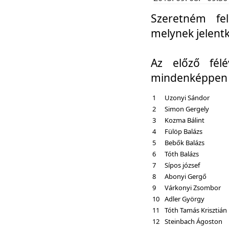
Szeretném fel
melynek jelent
Az előző fél
mindenképpen a
1
Uzonyi Sándor
2
Simon Gergely
3
Kozma Bálint
4
Fülöp Balázs
5
Bebők Balázs
6
Tóth Balázs
7
Sípos józsef
8
Abonyi Gergő
9
Várkonyi Zsombor
10
Adler György
11
Tóth Tamás Krisztián
12
Steinbach Ágoston