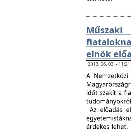
Műsza
fiatalokn
elnök elő
2013. 06. 03. - 11:
A Nemzetközi 
Magyarországr
időt szakít a f
tudományokról 
Az előadás el
egyetemisták
érdekes lehet,