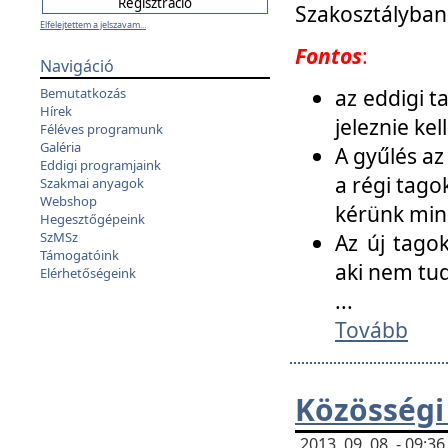
Szakosztályban
Elfelejtettem a jelszavam...
Fontos
:
Navigáció
az eddigi 
Bemutatkozás
Hírek
jeleznie ke
Féléves programunk
Galéria
A gyűlés az
Eddigi programjaink
a régi tago
Szakmai anyagok
Webshop
kérünk min
Hegesztőgépeink
SzMSz
Az új tago
Támogatóink
aki nem tud
Elérhetőségeink
...
Tovább
Közösségi
2013. 09. 08. - 09: