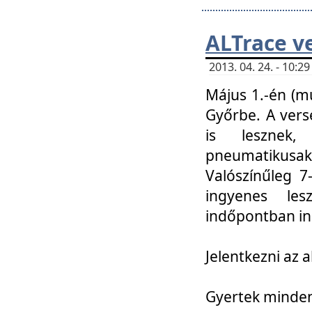
ALTrace v
2013. 04. 24. - 10:
Május 1.-én (m
Győrbe. A vers
is lesznek
pneumatikusak
Valószínűleg 7
ingyenes lesz
indőpontban in
Jelentkezni az a
Gyertek mindenk