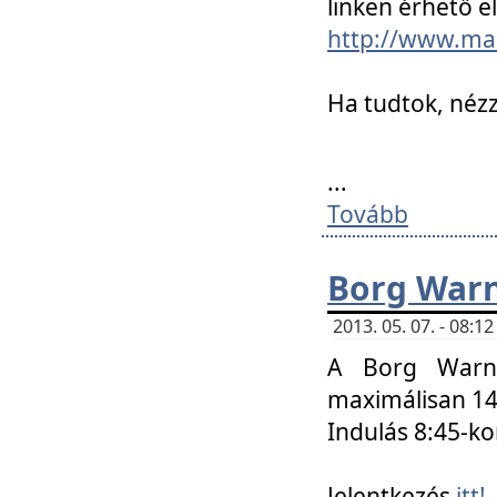
linken érhető el
http://www.mac
Ha tudtok, nézz
...
Tovább
Borg Warn
2013. 05. 07. - 08:
A Borg Warne
maximálisan 14 
Indulás 8:45-ko
Jelentkezés
itt!