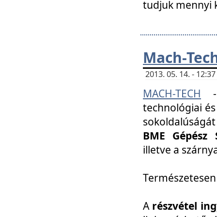
tudjuk mennyi k
Mach-Tech 
2013. 05. 14. - 12:
MACH-TECH
technológiai és
sokoldalúságát
BME Gépész S
illetve a szárn
Természetesen
A
részvétel in