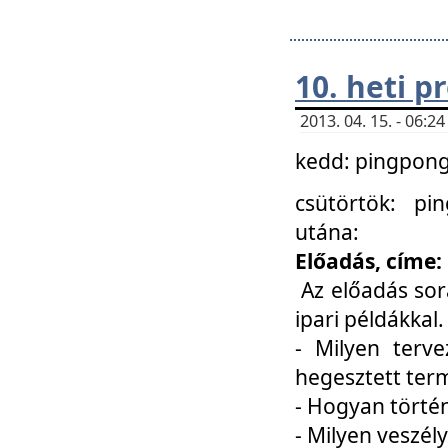
10. heti 
2013. 04. 15. - 06:
kedd: pingpong 
csütörtök: pi
utána:
Előadás, címe:
Az előadás sor
ipari példákkal
- Milyen terve
hegesztett ter
- Hogyan törté
- Milyen veszély