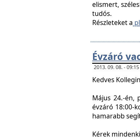
elismert, széle
tudós.
Részleteket a
pl
Évzáró va
2013. 09. 08. - 09:
Kedves Kollegin
Május 24.-én, 
évzáró 18:00-ko
hamarabb segít
Kérek mindenkit