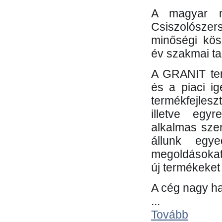
A magyar m
Csiszolósze
minőségi kös
év szakmai tap
A GRANIT ter
és a piaci i
termékfejles
illetve egy
alkalmas sze
állunk egye
megoldásokat
új termékeket 
A cég nagy ha
...
Tovább