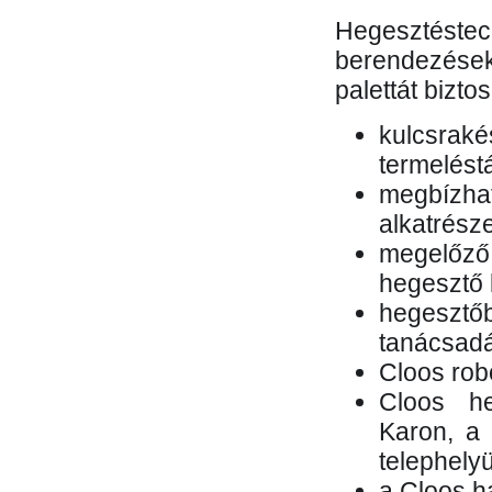
Hegesztés
berendezések 
palettát bizto
kulcsr
termelés
megbízh
alkatrésze
megelőző
hegesztő 
hegesztő
tanácsad
Cloos rob
Cloos he
Karon, a 
telephely
a Cloos h