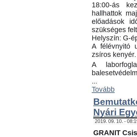
18:00-ás kez
hallhattok ma
előadások id
szükséges fel
Helyszín: G-ép
A félévnyitó 
zsíros kenyér.
A laborfogl
balesetvédelm
...
Tovább
Bemutatk
Nyári Egy
2019. 09. 10. - 08:
GRANIT Csis