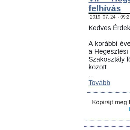
felhívás
2019. 07. 24. - 09:
Kedves Érdek
A korábbi év
a Hegesztési
Szakosztály 
között.
...
Tovább
Kopirájt meg 