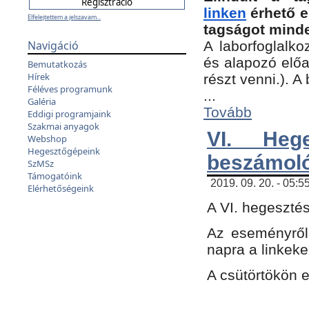
linken
érhető e
Elfelejtettem a jelszavam...
tagságot minde
Navigáció
A laborfoglalko
és alapozó előa
Bemutatkozás
Hírek
részt venni.). 
Féléves programunk
...
Galéria
Tovább
Eddigi programjaink
Szakmai anyagok
VI. Heg
Webshop
Hegesztőgépeink
beszámol
SzMSz
Támogatóink
2019. 09. 20. - 05:5
Elérhetőségeink
A VI. hegeszté
Az eseményről
napra a linkeke
A csütörtökön 