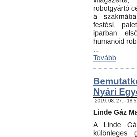
világszerte
robotgyártó c
a szakmában:
festési, pale
iparban els
humanoid robo
...
Tovább
Bemutatk
Nyári Egy
2019. 08. 27. - 18:
Linde Gáz Ma
A Linde Gáz
különleges 