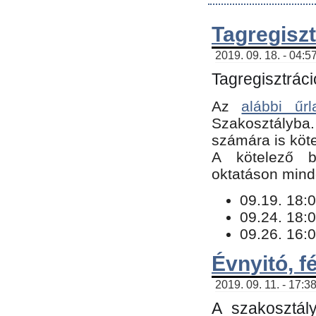
Tagregiszt
2019. 09. 18. - 04:5
Tagregisztráci
Az
alábbi űrl
Szakosztályba.
számára is köte
​A kötelező b
oktatáson minde
09.19. 18:0
09.24. 18:0
09.26. 16:0
Évnyitó, f
2019. 09. 11. - 17:3
A szakosztál