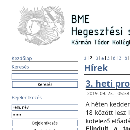
Kezdőlap
1
|
2
|
3
|
4
|
5
|
6
|
7
|
8
Hírek
Keresés
3. heti p
2019. 09. 23. - 05:
Bejelentkezés
A héten kedden
18 között lesz 
kötelező előad
Elindult a ta