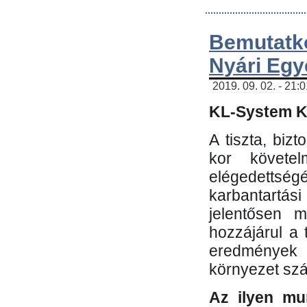
Bemutatk
Nyári Egy
2019. 09. 02. - 21:
KL-System Kf
A tiszta, bi
kor követe
elégedettség
karbantartás
jelentősen m
hozzájárul a
eredmények e
környezet sz
Az ilyen mu