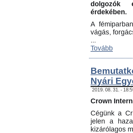
dolgozók 
érdekében.
A fémiparba
vágás, forgác
...
Tovább
Bemutatk
Nyári Egy
2019. 08. 31. - 18:
Crown Interna
Cégünk a Cro
jelen a haz
kizárólagos m