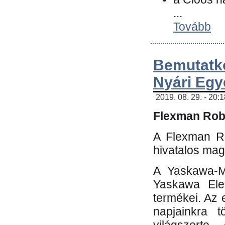
...
Tovább
Bemutatk
Nyári Egy
2019. 08. 29. - 20:
Flexman Robo
A Flexman Ro
hivatalos mag
A Yaskawa-Mo
Yaskawa Elec
termékei. Az e
napjainkra t