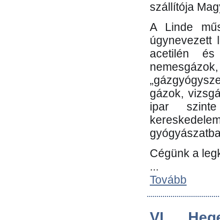
szállítója Ma
A Linde műs
úgynevezett 
acetilén és
nemesgáz
„gázgyógysze
gázok, vizsg
ipar szin
kereskedele
gyógyászatb
Cégünk a leg
...
Tovább
VI. Heg