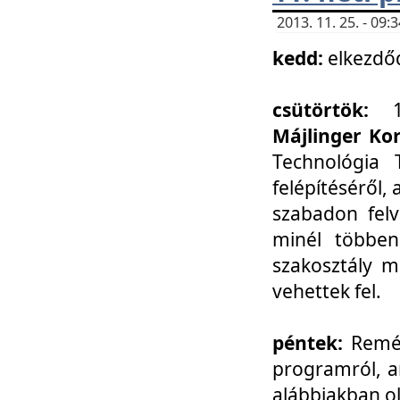
2013. 11. 25. - 09
kedd:
elkezdő
csütörtök:
Májlinger Ko
Technológia 
felépítéséről,
szabadon felv
minél többen
szakosztály m
vehettek fel.
péntek:
Remél
programról, a
alábbiakban ol