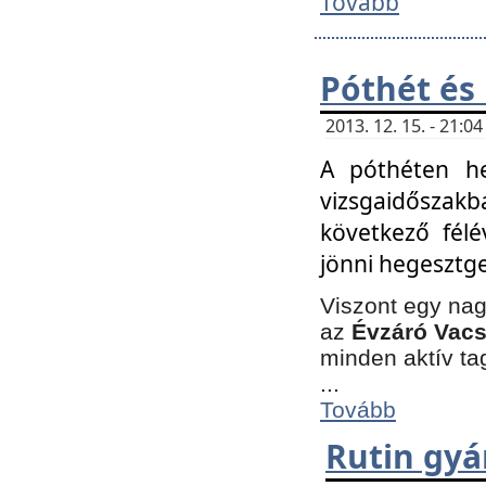
Tovább
Póthét és
2013. 12. 15. - 21:
A póthéten he
vizsgaidőszak
következő félé
jönni hegesztge
Viszont egy nag
az
Évzáró Vacs
minden aktív ta
...
Tovább
Rutin gyá