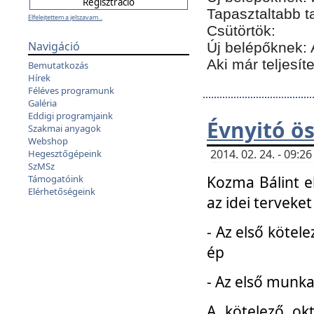
Tapasztaltabb t
Elfelejtettem a jelszavam...
Csütörtök:
Navigáció
Új belépőknek: 
Aki már teljesít
Bemutatkozás
Hírek
Féléves programunk
Galéria
Eddigi programjaink
Évnyitó ö
Szakmai anyagok
Webshop
2014. 02. 24. - 09:
Hegesztőgépeink
SzMSz
Kozma Bálint el
Támogatóink
Elérhetőségeink
az idei terveket
- Az első kötele
ép
- Az első munka
A kötelező ok