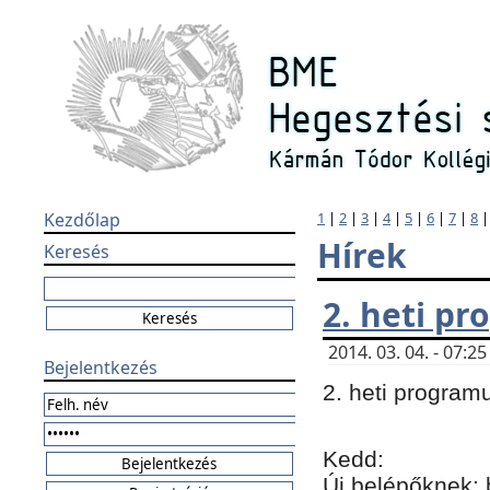
Kezdőlap
1
|
2
|
3
|
4
|
5
|
6
|
7
|
8
Hírek
Keresés
2. heti p
2014. 03. 04. - 07:
Bejelentkezés
2. heti program
Kedd:
Új belépőknek: 