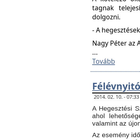
tagnak teleje
dolgozni.
- A hegesztések
Nagy Péter az A
...
Tovább
Félévnyit
2014. 02. 10. - 07:
A Hegesztési Sz
ahol lehetőség
valamint az újo
Az esemény időp