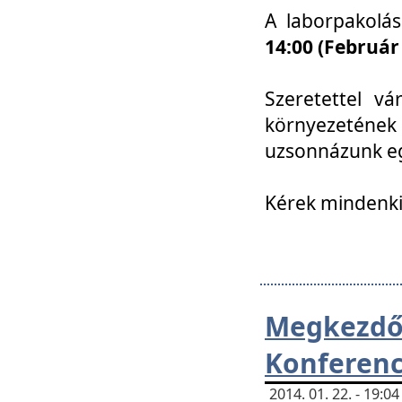
A laborpakolá
14:00 (Február
Szeretettel vá
környezetének
uzsonnázunk eg
Kérek mindenki
Megkezd
Konferenc
2014. 01. 22. - 19: