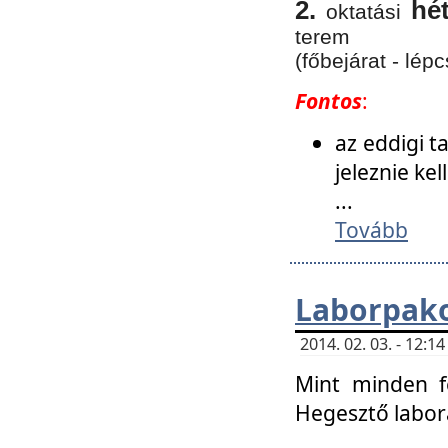
2.
hé
oktatási
terem
(főbejárat - lépc
Fontos
:
az eddigi 
jeleznie ke
...
Tovább
Laborpako
2014. 02. 03. - 12:
Mint minden f
Hegesztő labor