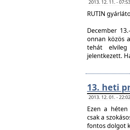
2013. 12. 11. - 07
RUTIN gyárláto
December 13.-á
onnan közös a
tehát elvile
jelentkezett. H
13. heti 
2013. 12. 01. - 22
Ezen a héten
csak a szokáso
fontos dolgot 