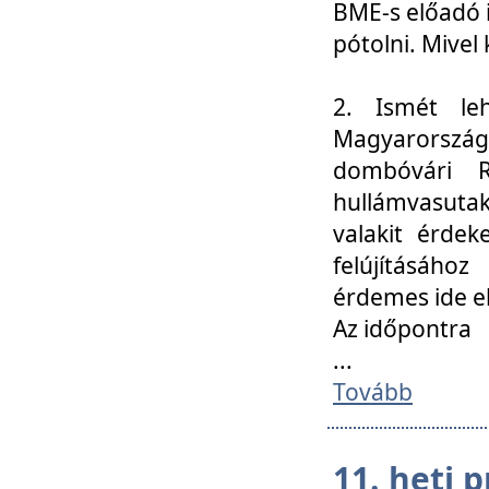
BME-s előadó i
pótolni. Mivel 
2. Ismét le
Magyarország
dombóvári R
hullámvasuta
valakit érdek
felújításáh
érdemes ide el
Az időpontra
...
Tovább
11. heti