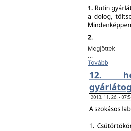
1.
Rutin gyárlá
a dolog, tölts
Mindenképpen 
2.
Megjöttek
...
Tovább
12. h
gyárlátog
2013. 11. 26. - 07
A szokásos lab
1. Csütörtökö