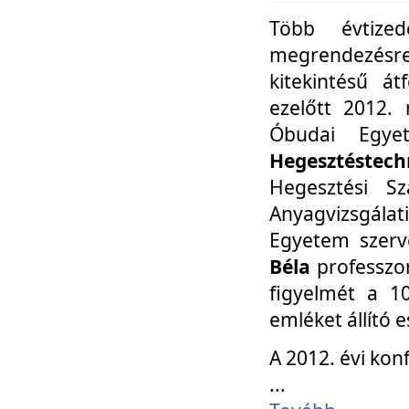
Több évtize
megrendezésr
kitekintésű á
ezelőtt 2012.
Óbudai Egy
Hegesztéstechn
Hegesztési Sz
Anyagvizsgála
Egyetem szerv
Béla
professzor
figyelmét a 10
emléket állító
A 2012. évi ko
...