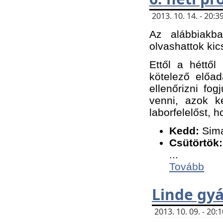
2013. 10. 14. - 20
Az alábbiakb
olvashattok kic
Ettől a héttől
kötelező előa
ellenőrizni fo
venni, azok k
laborfelelőst, h
K
edd:
Sima
Csütörtök:
...
Tovább
Linde gyá
2013. 10. 09. - 20