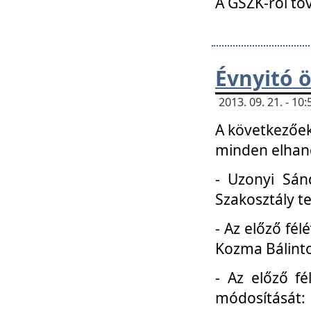
A GSZK-ról to
Évnyitó 
2013. 09. 21. - 1
A következőek
minden elhang
- Uzonyi Sánd
Szakosztály t
- Az előző fél
Kozma Bálinto
- Az előző f
módosítását: