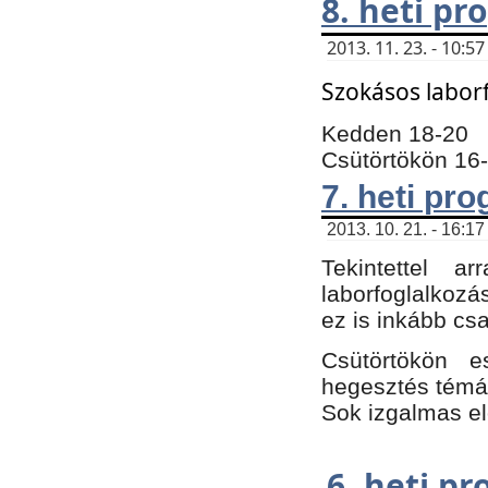
8. heti p
2013. 11. 23. - 10:
Szokásos labor
Kedden 18-20
Csütörtökön 16
7. heti pr
2013. 10. 21. - 16:17
Tekintettel 
laborfoglalkozá
ez is inkább csa
Csütörtökön e
hegesztés témáb
Sok izgalmas el
6. heti p