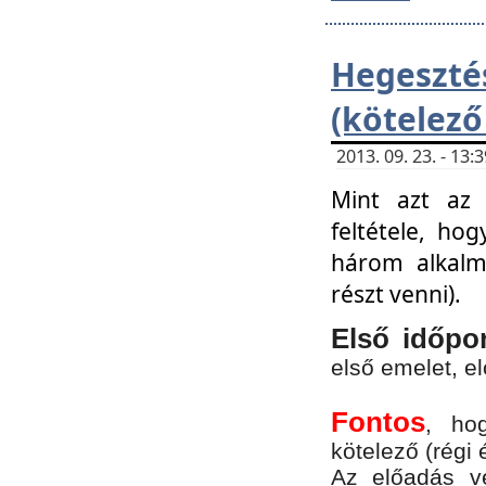
Hegesz
(kötelező
2013. 09. 23. - 13
Mint azt az 
feltétele, ho
három alkalm
részt venni).
Első időpo
első emelet, e
Fontos
, ho
kötelező (régi 
Az előadás vé