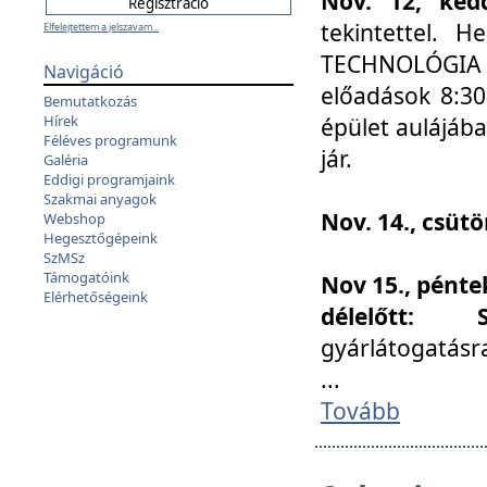
Nov. 12, kedd
tekintettel. 
Elfelejtettem a jelszavam...
TECHNOLÓGIA s
Navigáció
előadások 8:30
Bemutatkozás
Hírek
épület aulájába
Féléves programunk
jár.
Galéria
Eddigi programjaink
Szakmai anyagok
Nov. 14., csüt
Webshop
Hegesztőgépeink
SzMSz
Támogatóink
Nov 15., pénte
Elérhetőségeink
délelőtt:
gyárlátogatásr
...
Tovább