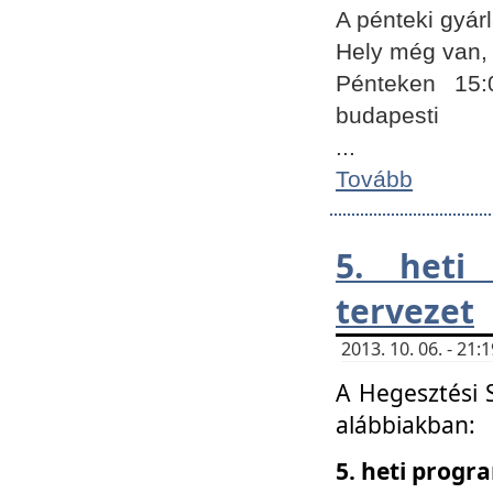
A pénteki gyár
Hely még van, 
Pénteken 15:
budapesti
...
Tovább
5. heti
tervezet
2013. 10. 06. - 21
A Hegesztési 
alábbiakban:
5. heti prog