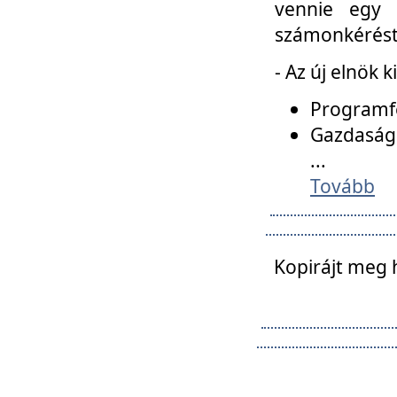
vennie egy 
számonkérést t
- Az új elnök 
Programfe
Gazdasági
...
Tovább
Kopirájt meg 