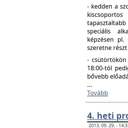
- kedden a szo
kiscsoportos
tapasztaltab
speciális a
képzésen pl.
szeretne részt
- csütörtökön
18:00-tól ped
bővebb előadá
...
Tovább
4. heti p
2013. 09. 29. - 14