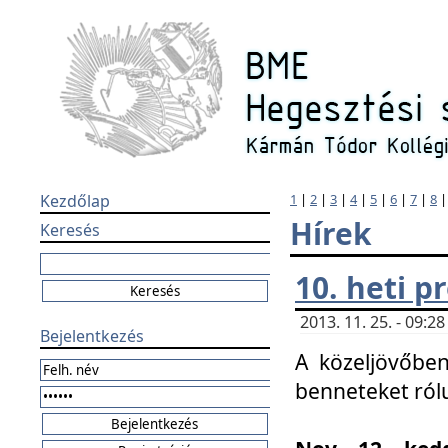
Kezdőlap
1
|
2
|
3
|
4
|
5
|
6
|
7
|
8
Hírek
Keresés
10. heti 
2013. 11. 25. - 09:
Bejelentkezés
A közeljövőben
benneteket ról