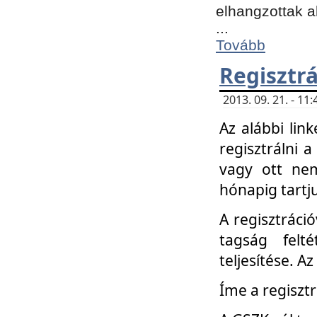
elhangzottak a
...
Tovább
Regisztrá
2013. 09. 21. - 1
Az alábbi lin
regisztrálni a
vagy ott nem
hónapig tartju
A regisztráció
tagság felt
teljesítése. A
Íme a regisztr