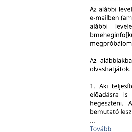
Az alábbi leve
e-mailben (am
alábbi leve
bmeheginfo[k
megpróbálom k
Az alábbiakba
olvashatjátok.
1. Aki teljes
előadásra is
hegeszteni. 
bemutató lesz
...
Tovább