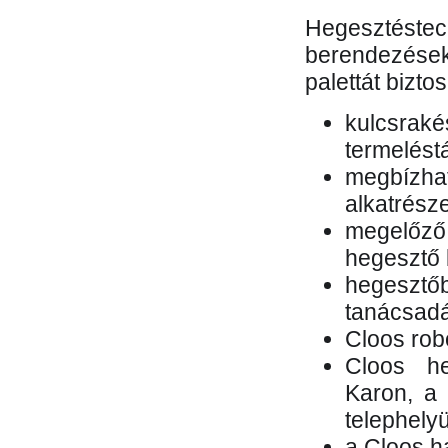
Hegesztés
berendezések 
palettát bizto
kulcsr
termelés
megbízh
alkatrésze
megelőző
hegesztő 
hegesztő
tanácsad
Cloos rob
Cloos he
Karon, a 
telephely
a Cloos h