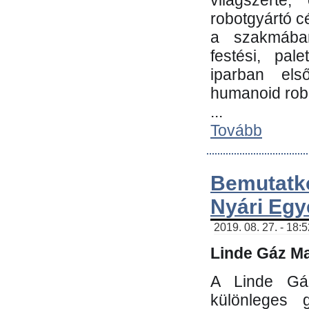
világszerte
robotgyártó c
a szakmában:
festési, pale
iparban els
humanoid robo
...
Tovább
Bemutatk
Nyári Egy
2019. 08. 27. - 18:
Linde Gáz Ma
A Linde Gáz
különleges 