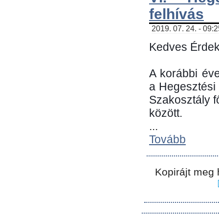
felhívás
2019. 07. 24. - 09:
Kedves Érdek
A korábbi év
a Hegesztési
Szakosztály 
között.
...
Tovább
Kopirájt meg 