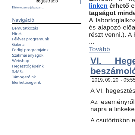
linken
érhető e
Elfelejtettem a jelszavam...
tagságot minde
Navigáció
A laborfoglalko
és alapozó előa
Bemutatkozás
Hírek
részt venni.). 
Féléves programunk
...
Galéria
Tovább
Eddigi programjaink
Szakmai anyagok
VI. Heg
Webshop
Hegesztőgépeink
beszámol
SzMSz
Támogatóink
2019. 09. 20. - 05:5
Elérhetőségeink
A VI. hegeszté
Az eseményről
napra a linkeke
A csütörtökön 