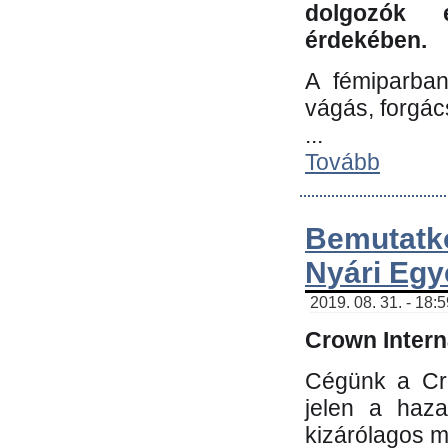
dolgozók 
érdekében.
A fémiparba
vágás, forgác
...
Tovább
Bemutatk
Nyári Egy
2019. 08. 31. - 18:
Crown Interna
Cégünk a Cro
jelen a haz
kizárólagos m