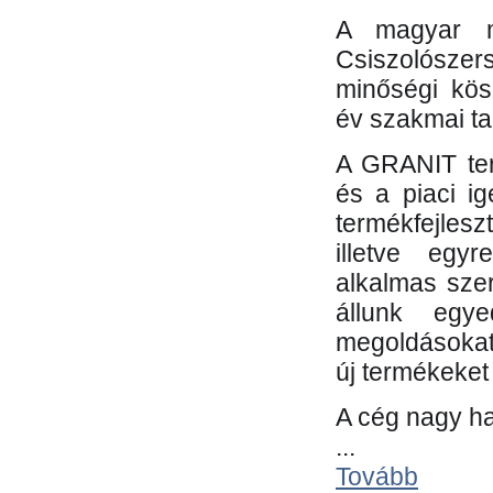
A magyar m
Csiszolósze
minőségi kös
év szakmai tap
A GRANIT ter
és a piaci i
termékfejles
illetve egy
alkalmas sze
állunk egye
megoldásokat
új termékeket 
A cég nagy ha
...
Tovább