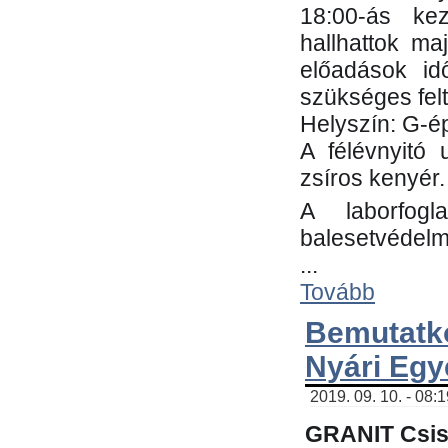
18:00-ás kez
hallhattok ma
előadások id
szükséges fel
Helyszín: G-ép
A félévnyitó 
zsíros kenyér.
A laborfogl
balesetvédelm
...
Tovább
Bemutatk
Nyári Egy
2019. 09. 10. - 08:
GRANIT Csis