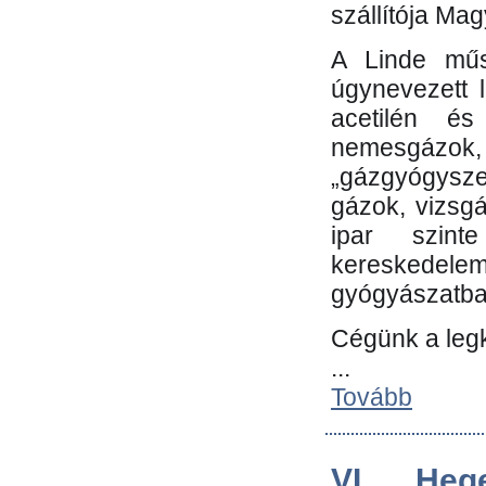
szállítója Ma
A Linde műs
úgynevezett 
acetilén és
nemesgáz
„gázgyógysze
gázok, vizsg
ipar szin
kereskedele
gyógyászatb
Cégünk a leg
...
Tovább
VI. Heg