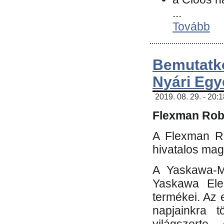
...
Tovább
Bemutatk
Nyári Egy
2019. 08. 29. - 20:
Flexman Robo
A Flexman Ro
hivatalos mag
A Yaskawa-Mo
Yaskawa Elec
termékei. Az e
napjainkra t