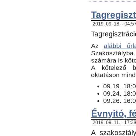
Tagregiszt
2019. 09. 18. - 04:5
Tagregisztráci
Az
alábbi űrl
Szakosztályba.
számára is köte
​A kötelező b
oktatáson minde
09.19. 18:0
09.24. 18:0
09.26. 16:0
Évnyitó, f
2019. 09. 11. - 17:3
A szakosztál