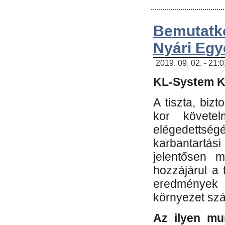
Bemutatk
Nyári Egy
2019. 09. 02. - 21:
KL-System Kf
A tiszta, bi
kor követe
elégedettség
karbantartás
jelentősen m
hozzájárul a
eredmények e
környezet sz
Az ilyen mu