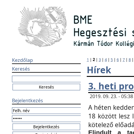
Kezdőlap
1
|
2
|
3
|
4
|
5
|
6
|
7
|
8
Hírek
Keresés
3. heti p
2019. 09. 23. - 05:
Bejelentkezés
A héten kedden
18 között lesz 
kötelező előad
Elindult a ta