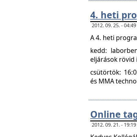
4. heti p
2012. 09. 25. - 04:
A 4. heti prog
kedd: laborbe
eljárások rövid
csütörtök: 16:
és MMA technoló
Online ta
2012. 09. 21. - 19:
Kedves Kollégá