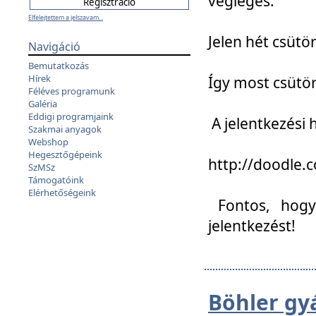
végleges:
Elfelejtettem a jelszavam...
Jelen hét csütör
Navigáció
Bemutatkozás
Hírek
Így most csütö
Féléves programunk
Galéria
Eddigi programjaink
A jelentkezési h
Szakmai anyagok
Webshop
Hegesztőgépeink
http://doodle
SzMSz
Támogatóink
Elérhetőségeink
Fontos, hogy 
jelentkezést!
Böhler gy