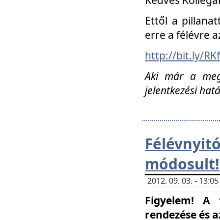
Ettől a pillana
erre a félévre a
http://bit.ly/RK
Aki már a megn
jelentkezési hat
Félévnyi
módosult!
2012. 09. 03. - 13:
Figyelem! A 
rendezése és 