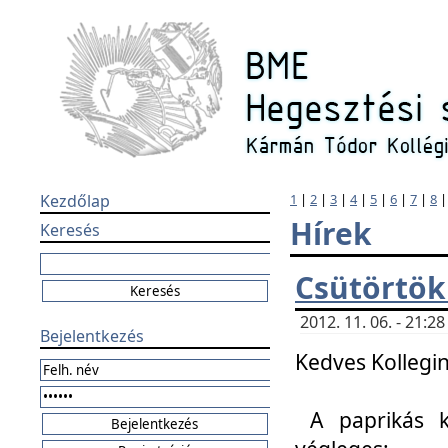
Kezdőlap
1
|
2
|
3
|
4
|
5
|
6
|
7
|
8
Hírek
Keresés
Csütörtök
2012. 11. 06. - 21:
Bejelentkezés
Kedves Kollegin
A paprikás k