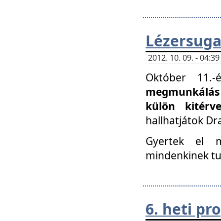
Lézersuga
2012. 10. 09. - 04:
Október 11.
megmunkálás 
külön kitér
hallhatjátok D
Gyertek el 
mindenkinek tu
6. heti p