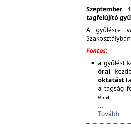
Szeptember 1
tagfelújító gy
A gyűlésre v
Szakosztályban
Fontos
:
a gyűlést 
órai
kezde
oktatást
t
a tagság f
és a
...
Tovább