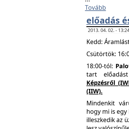
Tovább
előadás é
2013. 04. 02. - 13
Kedd: Áramlást
Csütörtök: 16:
18:00-tól:
Palo
tart előadá
Képzésről (IW
(IIW).
Mindenkit vá
hogy mi is egy
illeszkedik az
lesz valószínűl