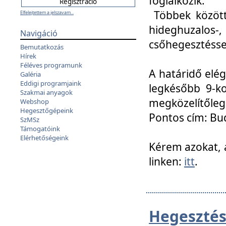
foglalkozik.
Többek között
Elfelejtettem a jelszavam...
hideghuzalo
Navigáció
csőhegesztéssel
Bemutatkozás
Hírek
Féléves programunk
A határidő elég
Galéria
Eddigi programjaink
legkésőbb 9-ko
Szakmai anyagok
megközelítőleg
Webshop
Hegesztőgépeink
Pontos cím: Bud
SzMSz
Támogatóink
Elérhetőségeink
Kérem azokat, a
linken:
itt
.
Hegesztés