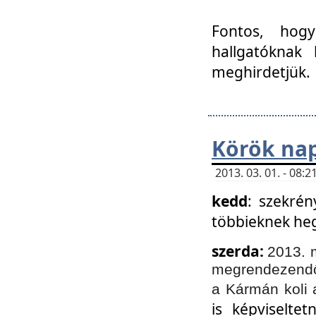
Fontos, hogy
hallgatóknak
meghirdetjük.
Körök nap
2013. 03. 01. - 08
kedd
: szekrén
többieknek he
szerda:
2013. 
megrendezendő 
a Kármán koli 
is képviselte