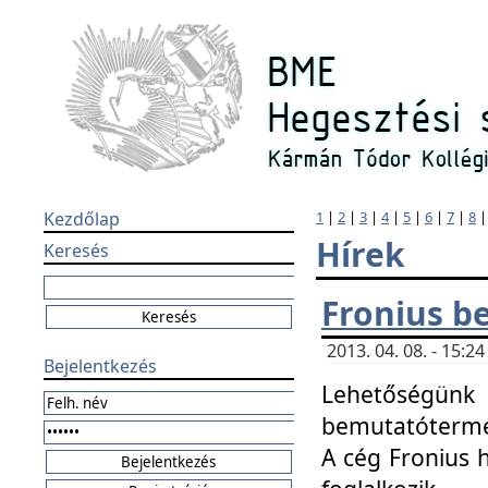
Kezdőlap
1
|
2
|
3
|
4
|
5
|
6
|
7
|
8
Hírek
Keresés
Fronius b
2013. 04. 08. - 15:
Bejelentkezés
Lehetőségünk 
bemutatótermét
A cég Fronius 