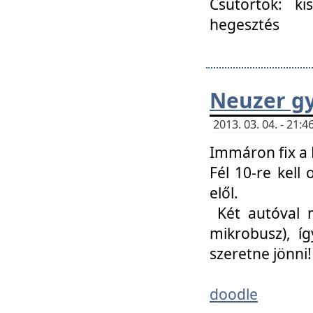
Csütörtök: ki
hegesztés
Neuzer gy
2013. 03. 04. - 21
Immáron fix a 
Fél 10-re kell
elől.
Két autóval 
mikrobusz), í
szeretne jönni!
doodle