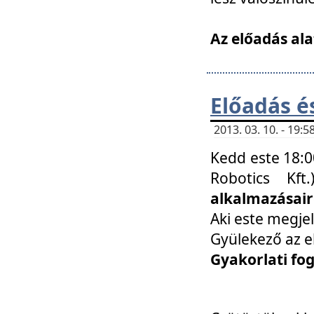
Az előadás ala
Előadás é
2013. 03. 10. - 19
Kedd este 18:0
Robotics Kf
alkalmazásairó
Aki este megjel
Gyülekező az e
Gyakorlati fo