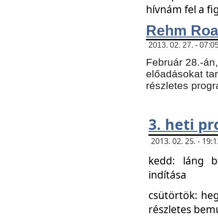
hívnám fel a f
Rehm Roa
2013. 02. 27. - 07:0
Február 28.-án
előadásokat tar
részletes prog
3. heti p
2013. 02. 25. - 19
kedd: láng b
indítása
csütörtök: he
részletes bemu