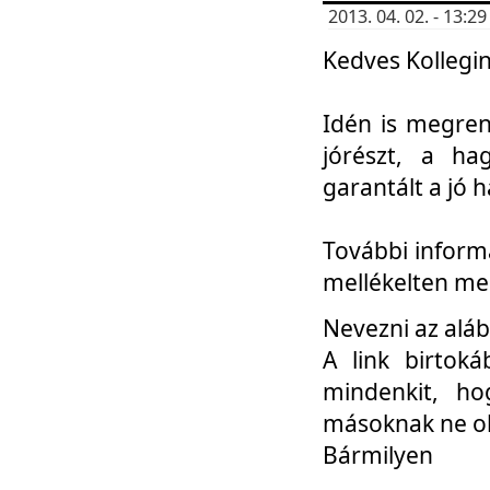
2013. 04. 02. - 13:
Kedves Kollegin
Idén is megren
jórészt, a ha
garantált a jó 
További informá
mellékelten me
Nevezni az aláb
A link birtoká
mindenkit, h
másoknak ne ok
Bármilyen
...