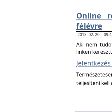
Online r
félévre
2013. 02. 20. - 09
Aki nem tudot
linken kereszt
Jelentkezé
Természetese
teljesíteni kell