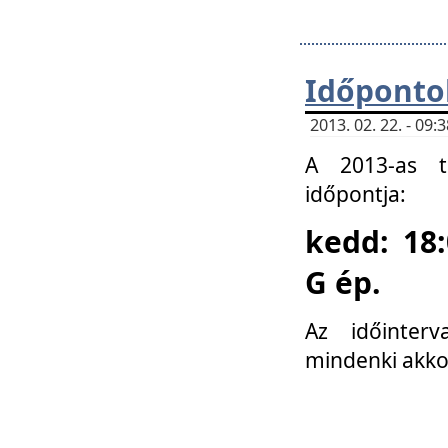
Időponto
2013. 02. 22. - 09
A 2013-as ta
időpontja:
kedd: 18:
G ép.
Az időinter
mindenki akko