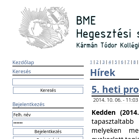
Kezdőlap
1
|
2
|
3
|
4
|
5
|
6
|
7
|
8
Hírek
Keresés
5. heti p
2014. 10. 06. - 11:
Bejelentkezés
Kedden (2014.
tapasztaltabb
melyeken meg