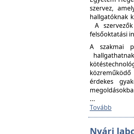
szervez, amel
hallgatóknak k
A szervezők
felsőoktatási 
A szakmai p
hallgathatna
kötéstechnológ
közreműködő i
érdekes gyak
megoldásokba
...
Tovább
Nyári lab