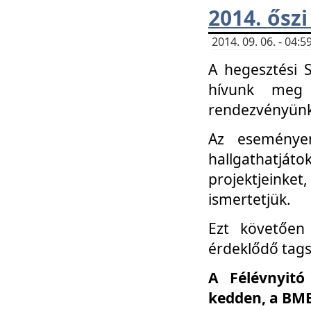
2014. őszi
2014. 09. 06. - 04
A hegesztési 
hívunk meg 
rendezvényünk
Az eseménye
hallgathatjáto
projektjeink
ismertetjük.
Ezt követően 
érdeklődő tag
A Félévnyitó
kedden, a BME