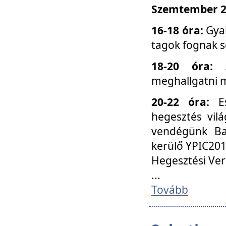
Szemtember 25
16-18 óra:
Gyak
tagok fognak s
18-20 óra:
meghallgatni m
20-22 óra:
Es
hegesztés vilá
vendégünk Ba
kerülő YPIC201
Hegesztési Ver
...
Tovább