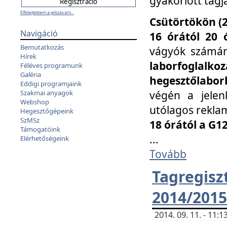
gyakorlott tagj
Elfelejtettem a jelszavam...
Csütörtökön (2
Navigáció
16 órától 20 
Bemutatkozás
vágyók számá
Hírek
laborfoglal
Féléves programunk
Galéria
hegesztőlaborb
Eddigi programjaink
végén a jelenl
Szakmai anyagok
Webshop
utólagos reklam
Hegesztőgépeink
SzMSz
18 órától a G1
Támogatóink
...
Elérhetőségeink
Tovább
Tagreg
2014/2015
2014. 09. 11. - 11