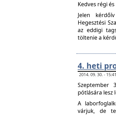
Kedves régi és 
Jelen kérdőí
Hegesztési Sza
az eddigi tag
töltenie a kérd
4. heti p
2014. 09. 30. - 15
Szeptember 3
pótlására lesz
A laborfoglal
várjuk, de t