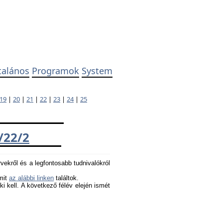
talános
Programok
System
19
|
20
|
21
|
22
|
23
|
24
|
25
/22/2
rvekről és a legfontosabb tudnivalókról
amit
az alábbi linken
találtok.
 ki kell. A következő félév elején ismét