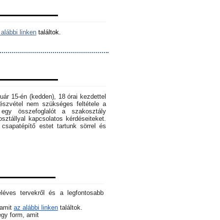
alábbi linken
találtok.
ruár 15-én (kedden), 18 órai kezdettel
szvétel nem szükséges feltétele a
egy összefoglalót a szakosztály
osztállyal kapcsolatos kérdéseiteket.
sapatépítő estet tartunk sörrel és
éléves tervekről és a legfontosabb
 amit
az alábbi linken
találtok.
 egy form, amit