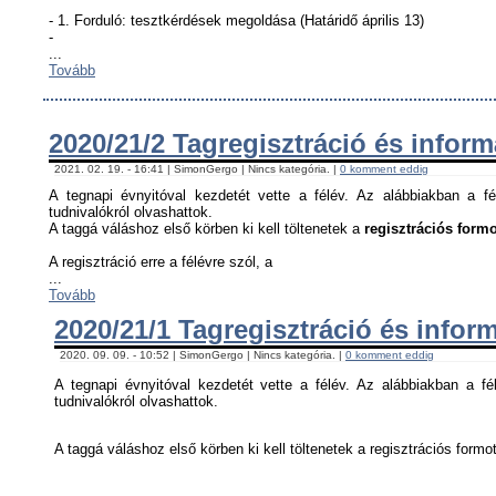
- 1. Forduló: tesztkérdések megoldása (Határidő április 13)
-
...
Tovább
2020/21/2 Tagregisztráció és infor
2021. 02. 19. - 16:41 | SimonGergo | Nincs kategória. |
0 komment eddig
A tegnapi évnyitóval kezdetét vette a félév. Az alábbiakban a fé
tudnivalókról olvashattok.
A taggá váláshoz első körben ki kell töltenetek a
regisztrációs formo
A regisztráció erre a félévre szól, a
...
Tovább
2020/21/1 Tagregisztráció és infor
2020. 09. 09. - 10:52 | SimonGergo | Nincs kategória. |
0 komment eddig
A tegnapi évnyitóval kezdetét vette a félév. Az alábbiakban a fél
tudnivalókról olvashattok.
A taggá váláshoz első körben ki kell töltenetek a regisztrációs formot