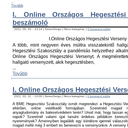
...
Tovább
I. Online Országos Hegesztési
beszámoló
2021. 06. 20. - 13:14 | SimonGergo | Nincs kategória. |
0 komment eddig
I.Online Országos Hegesztési Versen
A több, mint negyven éves múltra visszatekintő hall
Hegesztési Szakosztály a pandémiás helyzethez alkal
Online Országos Hegesztési Versenyt. A megmérettet
hallgató versenyzett, akik hegesztésben,
...
Tovább
I. Online Országos Hegesztési Ver
2021. 03. 11. - 13:09 | SimonGergo | Nincs kategória. |
0 komment eddig
A BME Hegesztési Szakosztály ismét megrendezi a Hegesztési Ver
eltérően, online vetélkedő formájában. Szeretnéd magad me
anyagtudomány és balesetvédelem terén? Unod már, hogy lassan egy
napok? Szeretnél valami újat tanulni érdekes példákon keresz
nyeremények? Amennyiben legalább egy kérdésre igennel válaszoltá
magad mellé még 3 embert és benevezni a versenyünkre. A verseny ké