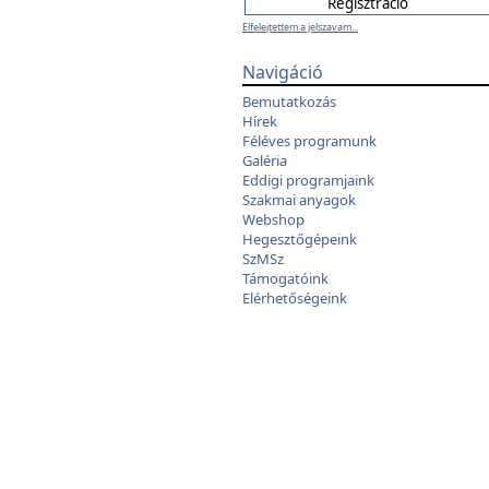
Elfelejtettem a jelszavam...
Navigáció
Bemutatkozás
Hírek
Féléves programunk
Galéria
Eddigi programjaink
Szakmai anyagok
Webshop
Hegesztőgépeink
SzMSz
Támogatóink
Elérhetőségeink