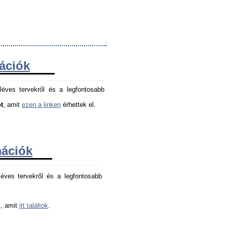
mációk
léves tervekről és a legfontosabb
t
, amit
ezen a linken
érhettek el.
mációk
éves tervekről és a legfontosabb 
, amit 
itt találtok
.