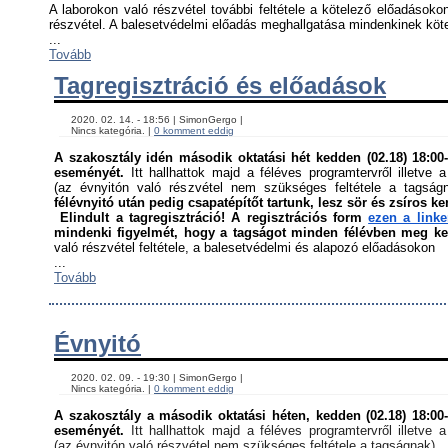
A laborokon való részvétel további feltétele a kötelező előadásokon
részvétel. A balesetvédelmi előadás meghallgatása mindenkinek kötel
...
Tovább
Tagregisztráció és előadások
    2020. 02. 14. - 18:56 | SimonGergo | 

    Nincs kategória. | 
0 komment eddig
A szakosztály idén második oktatási hét kedden (02.18) 18:00-á
eseményét. 
Itt hallhattok majd a féléves programtervről illetve a
(az évnyitón való részvétel nem szükséges feltétele a tagság
félévnyitó után pedig csapatépítőt tartunk, lesz sör és zsíros ke
Elindult a tagregisztráció! A regisztrációs form 
ezen a link
mindenki figyelmét, hogy a tagságot minden félévben meg kell
való részvétel feltétele, a balesetvédelmi és alapozó előadásokon ﻿
...
Tovább
Évnyitó
    2020. 02. 09. - 19:30 | SimonGergo | 

    Nincs kategória. | 
0 komment eddig
A szakosztály a második oktatási héten, kedden (02.18) 18:00-á
eseményét. 
Itt hallhattok majd a féléves programtervről illetve a
(az évnyitón való részvétel nem szükséges feltétele a tagságnak)