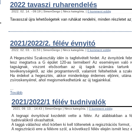
2022 tavaszi ruharendelés
2022. 02. 14. - 09:19 | SimonGergo | Nincs kategória. |
0 komment eddig
Tavasszal újra lehetőségetek van ruhákat rendelni, minden részletet az
2021/2022/2. félév évnyitó
2022. 02. 03. - 11:53 | SimonGergo | Nincs kategória. |
0 komment eddig
A Hegesztési Szakosztály idén is tagfelvételt hirdet. Az évnyitónk feb
lesz megtartva a G épület 120-as termében! Az eseményen való ré
tagságnak, viszont elsősorban az új tagok számára tartunk 
tevékenységéről, az idei programtervről, valamint feltehetitek a szak
Ha érdekel a hegesztés, akkor mindenképp érdemes eljönni, utána c
zsíroskenyérrel, ahol megismerkedhetünk az új tagjainkkal.
...
Tovább
2021/2022/1 félév tudnivalók
2021. 09. 13. - 14:43 | SimonGergo | Nincs kategória. |
0 komment eddig
A tegnapi évnyitóval kezdetét vette a félév. Az alábbiakban a f
tudnivalókról olvashattok.
A taggá váláshoz első körben ki kell töltenetek a regisztrációs formot,
A regisztráció erre a félévre szól, a következő félév elején ismét lesz