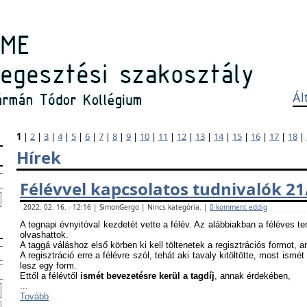
Ál
1
|
2
|
3
|
4
|
5
|
6
|
7
|
8
|
9
|
10
|
11
|
12
|
13
|
14
|
15
|
16
|
17
|
18
|
Hírek
Félévvel kapcsolatos tudnivalók 21
2022. 02. 16. - 12:16 | SimonGergo | Nincs kategória. |
0 komment eddig
A tegnapi évnyitóval kezdetét vette a félév. Az alábbiakban a féléves te
olvashattok.
A taggá váláshoz első körben ki kell töltenetek a regisztrációs formot, 
A regisztráció erre a félévre szól, tehát aki tavaly kitöltötte, most ismét
lesz egy form.
Ettől a félévtől
ismét bevezetésre kerül a tagdíj
, annak érdekében,
...
Tovább