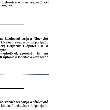
 (balesetvédelmi és alapozó) való 
ező, az ﻿
s kezdéssel tartja a félévnyitó 
 kötelező előadások időpontjáról. 
nak) 
Helyszín: G-épület 120.
A 
nyér.
en
 érhető el, szeretném felhívni 
 újítani!
 A laborfoglalkozásokon 
s kezdéssel tartja a félévnyitó 
 kötelező előadások időpontjáról. 