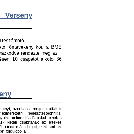
 Verseny
y Beszámoló
gatói öntevékeny kör, a BME
mazkodva rendezte meg az I.
ésen 10 csapatot alkotó 36
seny
senyt, azonban a megszokottaktól
gmérettetni hegesztéstechnika,
 éve online előadásokkal telnek a
tül? Netán csábítanak az értékes
l, nincs más dolgod, mint keríteni
t fordulóból áll