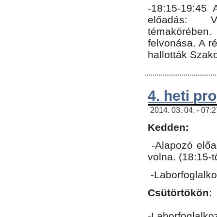
-18:15-19:45
előadás: Vo
témakörében.
felvonása. A 
hallották Szako
4. heti p
2014. 03. 04. - 07:
Kedden:
-Alapozó előa
volna. (18:15-
-Laborfoglalk
Csütörtökön:
-Laborfoglalko