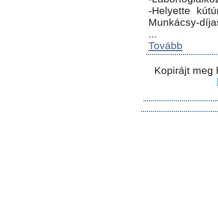
-Helyette kút
Munkácsy-díja
...
Tovább
Kopirájt meg 