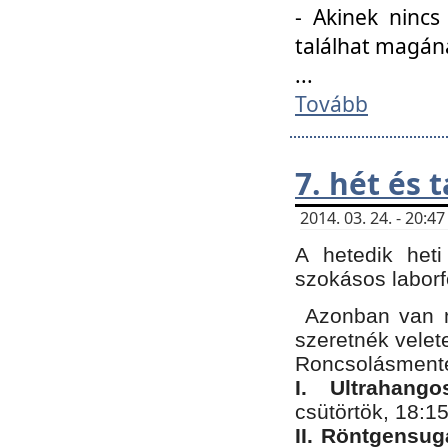
- Akinek nincs
találhat magán
...
Tovább
7. hét és 
2014. 03. 24. - 20:
A hetedik heti
szokásos labor
Azonban van n
szeretnék velet
Roncsolásmente
I. Ultrahang
csütörtök, 18:15
II. Röntgensug