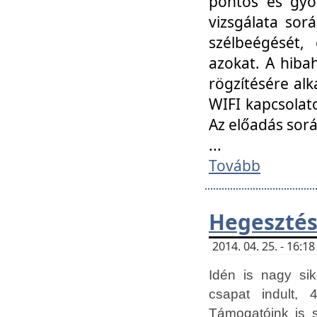
pontos és gyor
vizsgálata so
szélbeégését, 
azokat. A hibah
rögzítésére alk
WIFI kapcsolat
Az előadás sor
...
Tovább
Hegesztés
2014. 04. 25. - 16:
Idén is nagy sik
csapat indult, 
Támogatóink is 