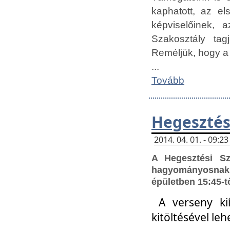
kaphatott, az e
képviselőinek,
Szakosztály tag
Reméljük, hogy a
...
Tovább
Hegesztés
2014. 04. 01. - 09:
A Hegesztési S
hagyományosnak 
épületben 15:45-t
A verseny ki
kitöltésével leh