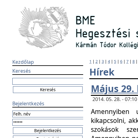
Kezdőlap
1
|
2
|
3
|
4
|
5
|
6
|
7
|
8
Hírek
Keresés
Május 29.
2014. 05. 28. - 07:
Bejelentkezés
Amennyiben u
kikapcsolni, ak
szokások sze