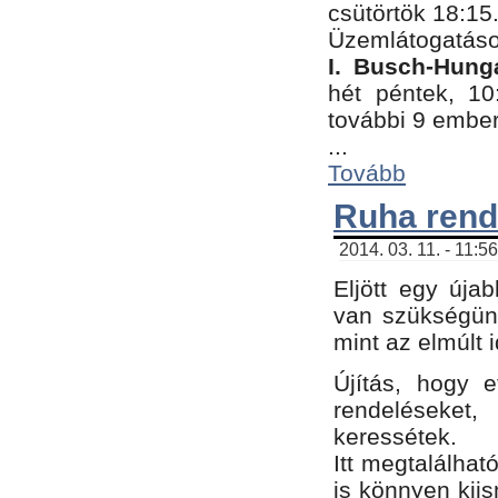
csütörtök 18:15
Üzemlátogatáso
I. Busch-Hung
hét péntek, 10
további 9 embe
...
Tovább
Ruha rend
2014. 03. 11. - 11:5
Eljött egy úja
van szükségünk
mint az elmúlt
Újítás, hogy e
rendelések
keressétek.
Itt megtalálhat
is könnyen kii