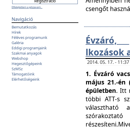
Amennyiben nem
csengőt haszná
Elfelejtettem a jelszavam...
Navigáció
Bemutatkozás
Hírek
Évzáró, 
Féléves programunk
Galéria
Eddigi programjaink
lkozások 
Szakmai anyagok
Webshop
2014. 05. 17. - 11:
Hegesztőgépeink
SzMSz
1. Évzáró vac
Támogatóink
Elérhetőségeink
május 21.-én 
épületben
. It
többi ATT-s sz
választható 
szórakoztató
részesíteni.Miv