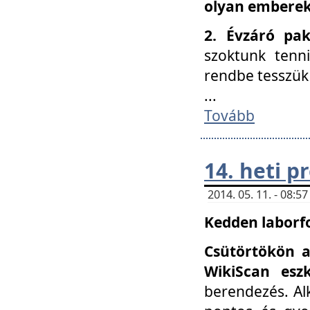
olyan embereke
2. Évzáró pa
szoktunk tenn
rendbe tesszü
...
Tovább
14. heti 
2014. 05. 11. - 08:
Kedden laborfo
Csütörtökön a
WikiScan eszk
berendezés. Al